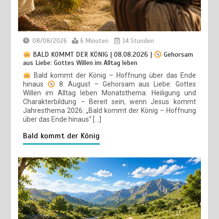
aufhört zuzuhören | Pastor Erton Köhler
27/02/2026
4 Minuten
5 Monaten
08/08/2026
6 Minuten
14 Stunden
BALD KOMMT DER KÖNIG | 08.08.2026 |
Gehorsam
VON HERZEN | 20.02.2026 | Familie: Ein
19
aus Liebe: Gottes Willen im Alltag leben
Nachname, viele Namen | Pastor Erton Köhler
Bald kommt der König – Hoffnung über das Ende
20/02/2026
3 Minuten
6 Monaten
hinaus
8. August – Gehorsam aus Liebe: Gottes
Willen im Alltag leben Monatsthema: Heiligung und
Charakterbildung – Bereit sein, wenn Jesus kommt
Jahresthema 2026: „Bald kommt der König – Hoffnung
VON HERZEN | 13.02.2026 | Kälber sind keine
20
über das Ende hinaus“ […]
Lämmer | Pastor Erton Köhler
BALD KOMMT DER KÖNIG | 02.08.2026 |
Christus
ähnlicher werden: Verwandlung von innen heraus
13/02/2026
4 Minuten
6 Monaten
Bald kommt der König
02/08/2026
6 Minuten
7 Tagen
VON HERZEN | 06.02.2026 | Die Zeit ist jetzt |
21
Pastor Erton Köhler
06/02/2026
3 Minuten
6 Monaten