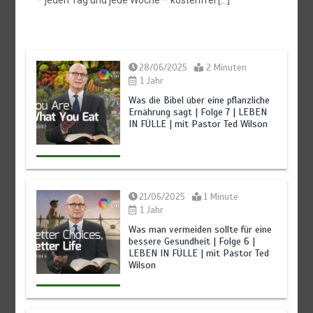
28/06/2025
2 Minuten
1 Jahr
BALD KOMMT DER KÖNIG | 28.07.2026 |
Der
Was die Bibel über eine pflanzliche
Charakter der letzten Generation: Christus widerspiegeln
Ernährung sagt | Folge 7 | LEBEN
vor seiner Wiederkunft
IN FÜLLE | mit Pastor Ted Wilson
28/07/2026
6 Minuten
2 Wochen
21/06/2025
1 Minute
1 Jahr
Was man vermeiden sollte für eine
bessere Gesundheit | Folge 6 |
LEBEN IN FÜLLE | mit Pastor Ted
Wilson