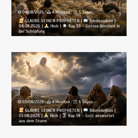
04/08/2026
4 Minuten
5 Tagen
GLAUBE SEINEN PROPHETEN |
Bibelstudium |
04.08.2026 |
Hiob |
Kap.39 – Gottes Weisheit in
BALD KOMMT DER KÖNIG | 23.07.2026 |
Das
der Schöpfung
Evangelium im Alltag leben
23/07/2026
6 Minuten
2 Wochen
03/08/2026
4 Minuten
6 Tagen
GLAUBE SEINEN PROPHETEN |
Bibelstudium |
03.08.2026 |
Hiob |
Kap.38 – Gott antwortet
Sabbatschule mit Pastor Mark
aus dem Sturm
Finley | Lektion 3: Leben und Tod |
Die Briefe von Paulus an die Philipper
& Kolosser | 1/2026