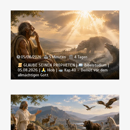
BALD KOMMT DER KÖNIG | 24.07.2026 |
Mut zur
05/08/2026
5 Minuten
4 Tagen
Wahrheit: Treu stehen in verwirrter Zeit
GLAUBE SEINEN PROPHETEN |
Bibelstudium |
24/07/2026
6 Minuten
2 Wochen
05.08.2026 |
Hiob |
Kap.40 – Demut vor dem
allmächtigen Gott