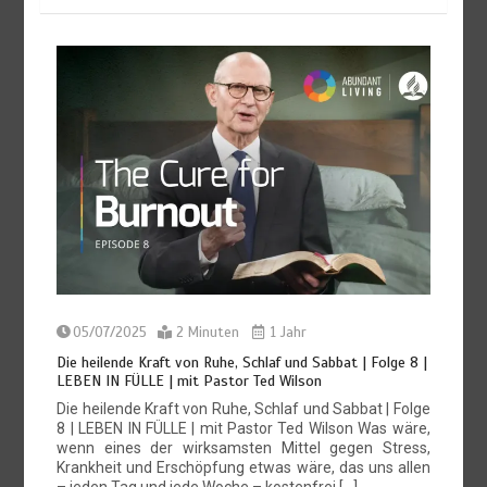
BALD KOMMT DER KÖNIG | 29.07.2026 |
Hoffnung
trotz ernster Botschaft: Gottes Gnade bleibt im
Mittelpunkt
29/07/2026
7 Minuten
2 Wochen
05/07/2025
2 Minuten
1 Jahr
Die heilende Kraft von Ruhe, Schlaf und Sabbat | Folge 8 |
LEBEN IN FÜLLE | mit Pastor Ted Wilson
Die heilende Kraft von Ruhe, Schlaf und Sabbat | Folge
8 | LEBEN IN FÜLLE | mit Pastor Ted Wilson Was wäre,
wenn eines der wirksamsten Mittel gegen Stress,
Krankheit und Erschöpfung etwas wäre, das uns allen
– jeden Tag und jede Woche – kostenfrei […]