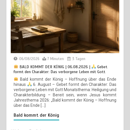
VON HERZEN | 02.01.2026 | Berufen zu kümmern
26
| Pastor Erton Köhler
BALD KOMMT DER KÖNIG | 01.08.2026 | Einführung in
den Monat |
August – Heiligung und Charakterbildung
02/01/2026
2 Minuten
7 Monaten
01/08/2026
5 Minuten
1 Woche
VON HERZEN | 17.07.2026 | Die Maskerade der
1
Unwahrheit | Pastor Erton Köhler
17/07/2026
3 Minuten
3 Wochen
06/08/2026
7 Minuten
3 Tagen
BALD KOMMT DER KÖNIG | 06.08.2026 |
Gebet
formt den Charakter: Das verborgene Leben mit Gott
Bald kommt der König – Hoffnung über das Ende
hinaus
6. August – Gebet formt den Charakter: Das
verborgene Leben mit Gott Monatsthema: Heiligung und
Charakterbildung – Bereit sein, wenn Jesus kommt
Jahresthema 2026: „Bald kommt der König – Hoffnung
über das Ende […]
Bald kommt der König
BALD KOMMT DER KÖNIG | 31.07.2026 |
Treu bis zum
Ende: Die Antwort auf Gottes letzten Ruf