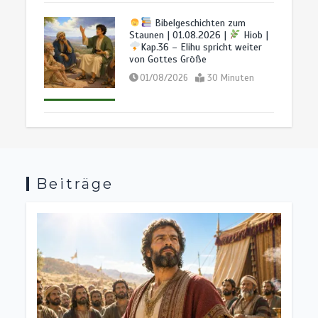
Sabbatschule mit Pastor Mark
06/08/2026
13 Minuten
Finley | Lektion 10 : Vollkommen in
Bibelgeschichten zum
Christus |
Die Briefe von Paulus
Staunen | 01.08.2026 |
Hiob |
an die Philipper & Kolosser | 1/2026
Kap.36 – Elihu spricht weiter
von Gottes Größe
28/02/2026
7 Minuten
01/08/2026
30 Minuten
Sabbatschule mit Pastor Mark
Finley | Lektion 9 : Versöhnung und
Hoffnung |
Die Briefe von Paulus
an die Philipper & Kolosser | 1/2026
Beiträge
21/02/2026
6 Minuten
BALD KOMMT DER KÖNIG | 11.07.2026 |
Der Wein
Babylons: Täuschung und falsche Sicherheit
Sabbatschule mit Pastor Mark
11/07/2026
7 Minuten
4 Wochen
Finley | Lektion 8 : Die
Vorrangstellung Christi |
Die
Briefe von Paulus an die Philipper &
Kolosser | 1/2026
14/02/2026
7 Minuten