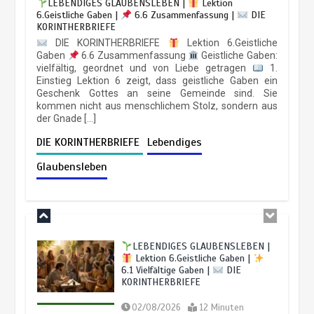
LEBENDIGES GLAUBENSLEBEN |
Lektion
LEBENDIGES GLAUBENSLEBEN |
6.Geistliche Gaben |
6.6 Zusammenfassung |
DIE
Lektion 6.Geistliche Gaben |
KORINTHERBRIEFE
6.3 Der bessere Weg |
DIE
KORINTHERBRIEFE
DIE KORINTHERBRIEFE
Lektion 6.Geistliche
BALD KOMMT DER KÖNIG | 18.07.2026 |
Geduld der
Gaben
6.6 Zusammenfassung
Geistliche Gaben:
Sabbatschule mit Pastor Mark
Heiligen: Standhaft im Warten
04/08/2026
11 Minuten
vielfältig, geordnet und von Liebe getragen
1.
Finley |
Lektion 10: Reue und
Einstieg Lektion 6 zeigt, dass geistliche Gaben ein
18/07/2026
6 Minuten
3 Wochen
Vergebung |
Im Glauben Wachsen |
Geschenk Gottes an seine Gemeinde sind. Sie
2/2026
kommen nicht aus menschlichem Stolz, sondern aus
der Gnade […]
LEBENDIGES GLAUBENSLEBEN |
30/05/2026
8 Minuten
Lektion 6.Geistliche Gaben |
DIE KORINTHERBRIEFE
Lebendiges
6.2 Einheit durch Vielfalt |
DIE
KORINTHERBRIEFE
Glaubensleben
Sabbatschule mit Pastor Mark
03/08/2026
12 Minuten
Finley |
Lektion 9: Sünde, das
Evangelium und das Gesetz |
Im
Glauben Wachsen | 2/2026
LEBENDIGES GLAUBENSLEBEN |
23/05/2026
8 Minuten
Lektion 6.Geistliche Gaben |
6.1 Vielfältige Gaben |
DIE
KORINTHERBRIEFE
Sabbatschule mit Pastor Mark
BALD KOMMT DER KÖNIG | 17.07.2026 |
Die Gebote
02/08/2026
12 Minuten
Finley |
Lektion 8: Glauben haben |
Gottes und der Glaube Jesu