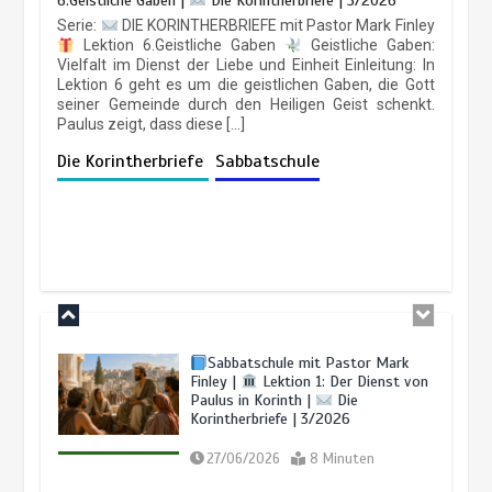
6.Geistliche Gaben |
Die Korintherbriefe | 3/2026
Finley |
Lektion 3: Einheit in
Christus |
Die Korintherbriefe |
Serie:
DIE KORINTHERBRIEFE mit Pastor Mark Finley
3/2026
Lektion 6.Geistliche Gaben
Geistliche Gaben:
Vielfalt im Dienst der Liebe und Einheit Einleitung: In
11/07/2026
6 Minuten
Lektion 6 geht es um die geistlichen Gaben, die Gott
seiner Gemeinde durch den Heiligen Geist schenkt.
Paulus zeigt, dass diese […]
Die Korintherbriefe
Sabbatschule
Sabbatschule mit Pastor Mark
Finley |
Lektion 2: Die Botschaft
vom Kreuz |
Die Korintherbriefe |
3/2026
04/07/2026
7 Minuten
BALD KOMMT DER KÖNIG | 20.07.2026 |
Gottes Volk
in der letzten Zeit: Licht in dunkler Welt
20/07/2026
7 Minuten
3 Wochen
Sabbatschule mit Pastor Mark
Finley |
Lektion 1: Der Dienst von
Paulus in Korinth |
Die
Korintherbriefe | 3/2026
LEBENDIGES GLAUBENSLEBEN |
27/06/2026
8 Minuten
Lektion 4: Sünde in der Gemeinde
|
4.3 Die Identität der Gemeinde