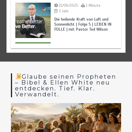
21/06/2025
1 Minute
BALD KOMMT DER KÖNIG | 27.07.2026 |
Lichtträger
1 Jahr
in dunkler Zeit: Gottes Charakter sichtbar machen
Die heilende Kraft von Luft und
27/07/2026
7 Minuten
2 Wochen
Sonnenlicht | Folge 5 | LEBEN IN
FÜLLE | mit Pastor Ted Wilson
Glaube seinen Propheten
– Bibel & Ellen White neu
entdecken. Tief. Klar.
Verwandelt.
BALD KOMMT DER KÖNIG | 26.07.2026 |
Die Welt
vorbereiten: Ein Auftrag an Gottes Volk
26/07/2026
7 Minuten
2 Wochen