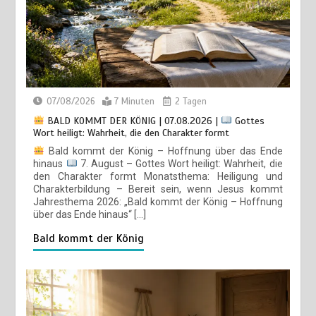
VON HERZEN | 30.01.2026 | Verwurzelt und
22
fokussiert | Pastor Erton Köhler
30/01/2026
3 Minuten
6 Monaten
VON HERZEN | 23.01.2026 | Jenseits des
23
07/08/2026
7 Minuten
2 Tagen
menschlichen Würfels | Pastor Erton Köhler
BALD KOMMT DER KÖNIG | 01.08.2026 |
Die
BALD KOMMT DER KÖNIG | 07.08.2026 |
Gottes
Hoffnung, die reinigt: Bereit sein für Jesus
23/01/2026
3 Minuten
7 Monaten
Wort heiligt: Wahrheit, die den Charakter formt
01/08/2026
7 Minuten
1 Woche
Bald kommt der König – Hoffnung über das Ende
hinaus
7. August – Gottes Wort heiligt: Wahrheit, die
den Charakter formt Monatsthema: Heiligung und
VON HERZEN | 16.01.2026 | Wenn die Welt bebt,
24
Charakterbildung – Bereit sein, wenn Jesus kommt
blicke auf | Pastor Erton Köhler
Jahresthema 2026: „Bald kommt der König – Hoffnung
16/01/2026
3 Minuten
7 Monaten
über das Ende hinaus“ […]
Bald kommt der König
VON HERZEN | 09.01.2026 | Wenn Worte Macht
25
haben, stell dir vor, was Gebet bewirken kann | Pastor
Erton Köhler
09/01/2026
3 Minuten
7 Monaten