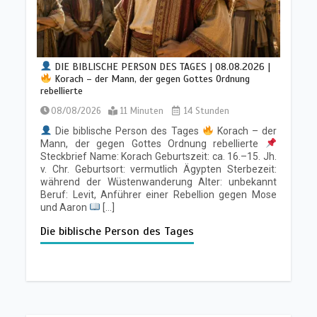
Sabbatschule mit Pastor Mark
Finley | Lektion 7 : Himmlische
Staatsbürgerschaft |
Die Briefe
DIE BIBLISCHE PERSON DES TAGES | 08.08.2026 |
von Paulus an die Philipper &
Korach – der Mann, der gegen Gottes Ordnung
Kolosser | 1/2026
rebellierte
08/08/2026
11 Minuten
14 Stunden
07/02/2026
7 Minuten
Die biblische Person des Tages
Korach – der
Mann, der gegen Gottes Ordnung rebellierte
BALD KOMMT DER KÖNIG | 08.08.2026 |
Gehorsam
Steckbrief Name: Korach Geburtszeit: ca. 16.–15. Jh.
Sabbatschule mit Pastor Mark
aus Liebe: Gottes Willen im Alltag leben
Finley | Lektion 6 : Vertrauen auf
v. Chr. Geburtsort: vermutlich Ägypten Sterbezeit:
08/08/2026
6 Minuten
14 Stunden
Christus allein |
Die Briefe von
während der Wüstenwanderung Alter: unbekannt
Paulus an die Philipper & Kolosser |
Beruf: Levit, Anführer einer Rebellion gegen Mose
1/2026
und Aaron
[…]
Die biblische Person des Tages
31/01/2026
6 Minuten
Sabbatschule mit Pastor Mark
Finley | Lektion 5 : Wie Lichter in der
Nacht leuchten |
Die Briefe von
Paulus an die Philipper & Kolosser |