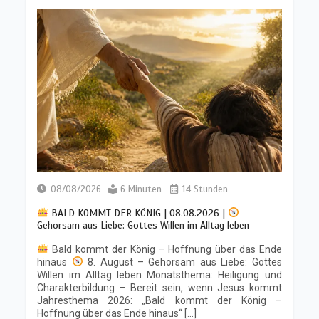
1/2026
24/01/2026
6 Minuten
Sabbatschule mit Pastor Mark
Finley | Lektion 4: Einheit durch
Demut |
Die Briefe von Paulus an
die Philipper & Kolosser | 1/2026
17/01/2026
7 Minuten
08/08/2026
6 Minuten
14 Stunden
Sabbatschule mit Pastor Mark
Finley | Lektion 3: Leben und Tod |
BALD KOMMT DER KÖNIG | 08.08.2026 |
Die Briefe von Paulus an die Philipper
Gehorsam aus Liebe: Gottes Willen im Alltag leben
& Kolosser | 1/2026
Bald kommt der König – Hoffnung über das Ende
10/01/2026
7 Minuten
hinaus
8. August – Gehorsam aus Liebe: Gottes
Willen im Alltag leben Monatsthema: Heiligung und
Charakterbildung – Bereit sein, wenn Jesus kommt
Jahresthema 2026: „Bald kommt der König –
Sabbatschule mit Pastor Mark
Hoffnung über das Ende hinaus“ […]