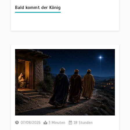
Finley |
Lektion 5.Gott alle Ehre |
Die Korintherbriefe | 3/2026
Bald kommt der König
25/07/2026
7 Minuten
07/08/2026
3 Minuten
18 Stunden