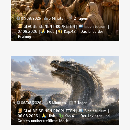
07/08/2026
5 Minuten
2 Tagen
GLAUBE SEINEN PROPHETEN |
Bibelstudium |
07.08.2026 |
Hiob |
Kap.42 – Das Ende der
Prüfung
BALD KOMMT DER KÖNIG | 25.07.2026 |
Liebe ohne
Kompromiss: Treu bleiben in der Wahrheit
25/07/2026
6 Minuten
2 Wochen
06/08/2026
5 Minuten
3 Tagen
GLAUBE SEINEN PROPHETEN |
Bibelstudium |
06.08.2026 |
Hiob |
Kap.41 – Der Leviatan und
Gottes unübertreffliche Macht