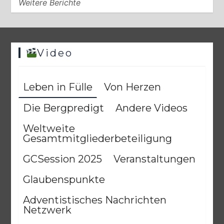
Weitere Berichte
31/07/2026
7 Minuten
1 Woche
Video
Leben in Fülle
Von Herzen
Die Bergpredigt
Andere Videos
Weltweite
Gesamtmitgliederbeteiligung
GCSession 2025
Veranstaltungen
BALD KOMMT DER KÖNIG | 30.07.2026 |
Bald kommt
der König: Die Botschaft führt zur Wiederkunft
Glaubenspunkte
30/07/2026
6 Minuten
1 Woche
Adventistisches Nachrichten
Netzwerk