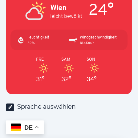
24°
Wien
leicht bewölkt
Feuchtigkeit
Windgeschwindigkeit
59%
18.4Km/h
FRE
SAM
SON
31°
32°
34°
Sprache auswählen
DE