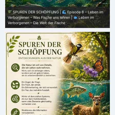
Episode 8 – Leben im
SPUREN DER SCHÖPFUNG |
Episo
ren |
Leben im
Verborgenen – Warum Fische Fische ble
Verborgenen – Die Welt der Fische