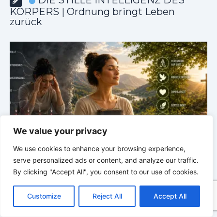
KÖRPERS | Ordnung bringt Leben
zurück
We value your privacy
We use cookies to enhance your browsing experience,
m
DIE STILLE INTELLIGENZ DES KÖRPERS |
5.1 Warum
serve personalized ads or content, and analyze our traffic.
Vertrauen mehr bewirkt als Kontrolle
E
By clicking "Accept All", you consent to our use of cookies.
C
F
P
W
T
R
M
T
T
V
o
a
i
h
u
e
e
e
w
i
Customize
Reject All
Accept All
p
c
n
a
m
d
s
l
i
b
r
T
y
e
t
t
b
d
s
e
t
e
e
L
b
e
s
l
i
e
g
t
r