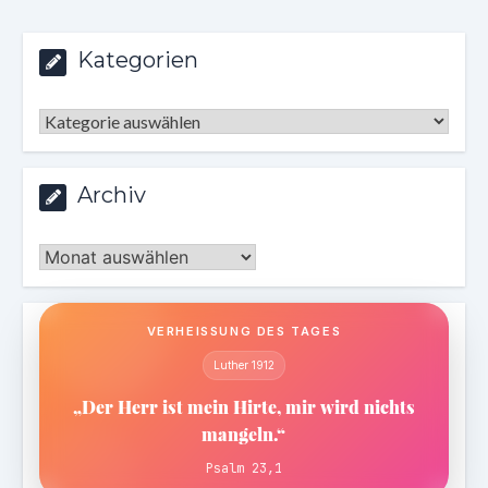
Kategorien
Kategorien
Archiv
Archiv
VERHEISSUNG DES TAGES
Luther 1912
„Der Herr ist mein Hirte, mir wird nichts
mangeln.“
Psalm 23,1