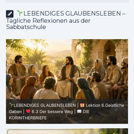
LEBENDIGES GLAUBENSLEBEN –
Tägliche Reflexionen aus der
Sabbatschule
he
LEBENDIGES GLAUBENSLEBEN |
Lektion 6.Geistliche
Gaben |
6.3 Der bessere Weg |
DIE
G
KORINTHERBRIEFE
K