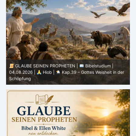
GLAUBE SEINEN PROPHETEN |
Bibelstudium |
04.08.2026 |
Hiob |
Kap.39 – Gottes Weisheit in der
0
Schöpfung
d