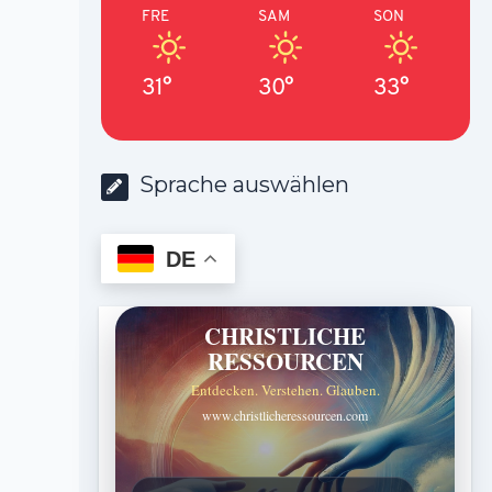
FRE
SAM
SON
31°
30°
33°
Sprache auswählen
DE
CHRISTLICHE
RESSOURCEN
Entdecken. Verstehen. Glauben.
www.christlicheressourcen.com