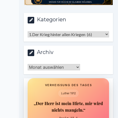
Kategorien
Kategorien
Archiv
Archiv
VERHEISSUNG DES TAGES
Luther 1912
„Der Herr ist mein Hirte, mir wird
nichts mangeln.“