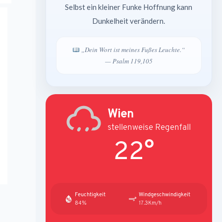
Selbst ein kleiner Funke Hoffnung kann
Dunkelheit verändern.
„Dein Wort ist meines Fußes Leuchte.“
— Psalm 119,105
Wien
stellenweise Regenfall
22°
Feuchtigkeit
Windgeschwindigkeit
84%
17.3Km/h