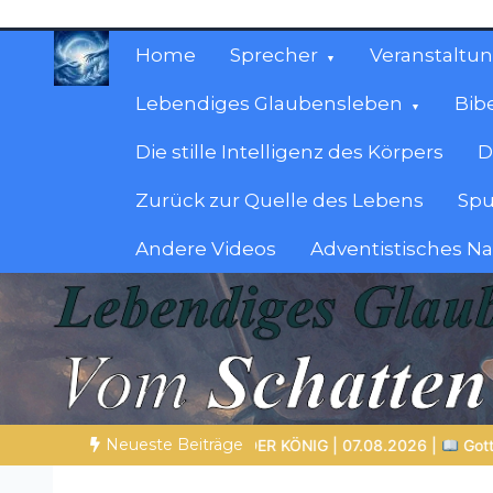
Zum
Inhalt
Home
Sprecher
Veranstaltu
springen
Lebendiges Glaubensleben
Bib
Die stille Intelligenz des Körpers
D
Zurück zur Quelle des Lebens
Spu
Andere Videos
Adventistisches N
Christliche Ressour
Materialien, die stärken. Antworten, die leit
Neueste Beiträge
MT DER KÖNIG | 07.08.2026 |
Gottes Wort heiligt: Wahrheit, di