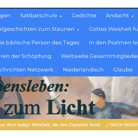
ngen
Sabbatschule
Gedichte
Andacht
elgeschichten zum Staunen
Gottes Weisheit fü
ie biblische Person des Tages
In den Psalmen l
ren der Schöpfung
Weltweite Gesamtmitglieder
achrichten Netzwerk
Niederländisch
Glaube
cen
en.
e den Charakter formt
NOCH WACH? | 06.08.2026 |
Das Größ