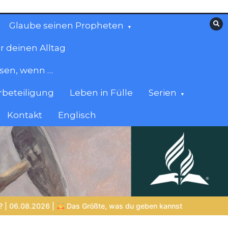
Glaube seinen Propheten
r deinen Alltag
esen, wenn …
beteiligung
Leben in Fülle
Serien
Kontakt
Englisch
te, was du geben kannst
VON BABYLON ZUM EWIGEN REICH | 