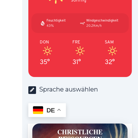
Feuchtigkeit
Windgeschwindigkeit
43%
20.2Km/h
DON
FRE
SAM
35°
31°
32°
Sprache auswählen
DE
CHRISTLICHE