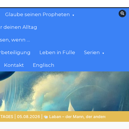
Glaube seinen Propheten
r deinen Alltag
esen, wenn …
beteiligung
Leben in Fülle
Serien
Kontakt
Englisch
er andere überlistete und selbst Gottes Grenzen erlebte
LEBEN