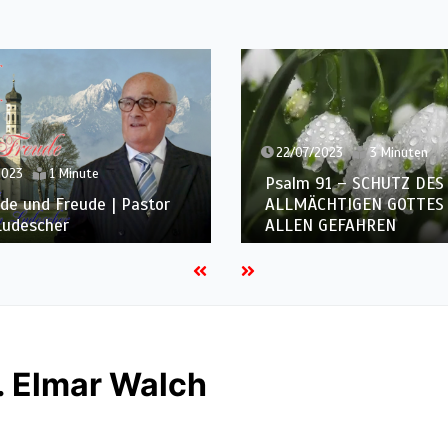
22/07/2023
3 Minuten
19/07/2023
3 Mi
Psalm 91 – SCHUTZ DES
DER GROSSE 
ALLMÄCHTIGEN GOTTES UNTER
Kap.4: Die Walden
ALLEN GEFAHREN
Ted Wilson & Nan
r. Elmar Walch