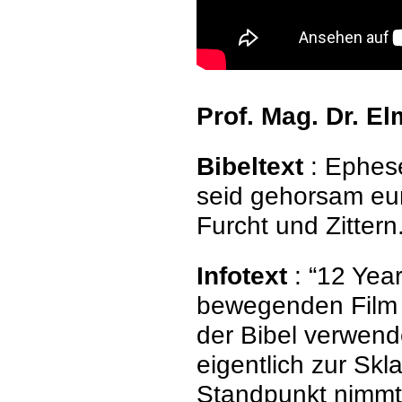
Prof. Mag. Dr. E
Bibeltext
: Ephese
seid gehorsam eur
Furcht und Zittern. 
Infotext
: “12 Yea
bewegenden Film 
der Bibel verwend
eigentlich zur Sk
Standpunkt nimmt 