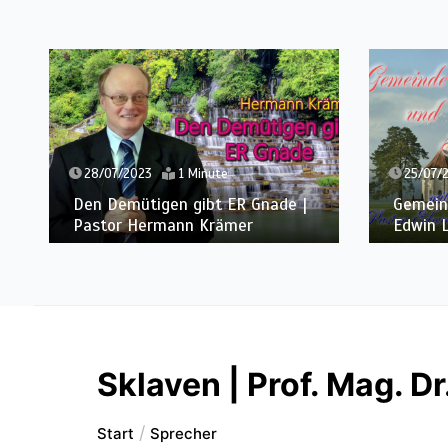
25/07/2023
1 Minute
ade |
Gemeinde und Freude | Pastor
Edwin Ludescher
Sklaven | Prof. Mag. D
Start
Sprecher