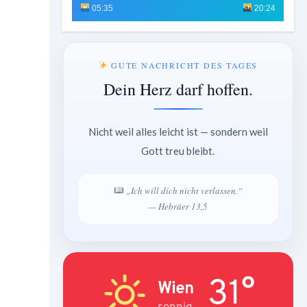
05:35
20:24
GUTE NACHRICHT DES TAGES
Dein Herz darf hoffen.
Nicht weil alles leicht ist — sondern weil
Gott treu bleibt.
„Ich will dich nicht verlassen.“
— Hebräer 13,5
31°
Wien
sonnig