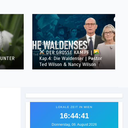
nuten
13/06/2023
1 Minute
KAMPF |
ser | Pastor
Das Joch von Jesus Christus |
cy Wilson
Prof. Mag. Dr. Elmar Walch
LOKALE ZEIT IN WIEN
16:44:43
Donnerstag, 06. August 2026