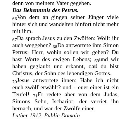
denn von meinem Vater gegeben.
Das Bekenntnis des Petrus.
Von dem an gingen seiner Jünger viele
66
hinter sich und wandelten hinfort nicht mehr
mit ihm.
Da sprach Jesus zu den Zwölfen: Wollt ihr
67
auch weggehen?
Da antwortete ihm Simon
68
Petrus:
Herr, wohin sollen wir gehen? Du
hast
Worte des ewigen Lebens;
und wir
69
haben geglaubt und erkannt, daß
du bist
Christus, der Sohn des lebendigen Gottes.
Jesus antwortete ihnen: Habe ich nicht
70
euch zwölf erwählt? und – euer einer ist ein
Teufel!
Er redete aber von dem Judas,
71
Simons Sohn, Ischariot; der verriet ihn
hernach, und war der Zwölfe einer.
Luther 1912
.
Public Domain