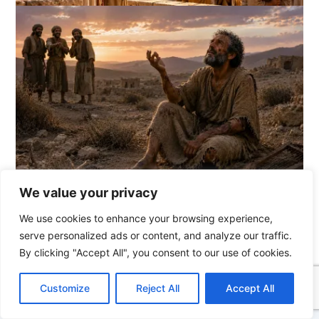
We value your privacy
We use cookies to enhance your browsing experience,
serve personalized ads or content, and analyze our traffic.
Vorheriger Beitrag
Nächster Beitrag
By clicking "Accept All", you consent to our use of cookies.
C
F
P
W
T
R
M
T
T
V
o
a
i
h
u
e
e
e
w
i
Customize
Reject All
Accept All
p
c
n
a
m
d
s
l
i
b
r
T
y
e
t
t
b
d
s
e
t
e
e
L
b
e
s
l
i
e
g
t
r