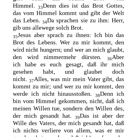
Himmel.
Denn dies ist das Brot Gottes,
33
das vom Himmel kommt und gibt der Welt
das Leben.
Da sprachen sie zu ihm: Herr,
34
gib uns allewege solch Brot.
Jesus aber sprach zu ihnen: Ich bin das
35
Brot des Lebens. Wer zu mir kommt, den
wird nicht hungern; und wer an mich glaubt,
den wird nimmermehr dürsten.
Aber
36
ich
habe es euch gesagt, daß ihr mich
gesehen habt, und glaubet doch
nicht.
Alles, was mir mein Vater gibt, das
37
kommt zu mir; und wer zu mir kommt,
den
werde ich nicht hinausstoßen.
Denn ich
38
bin vom Himmel gekommen, nicht, daß ich
meinen Willen tue, sondern den Willen des,
der mich gesandt hat.
Das ist aber der
39
Wille des Vaters, der mich gesandt hat, daß
ich nichts verliere von allem, was er mir