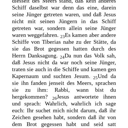
diesseit des Meers stand, daß kein anderes
Schiff daselbst war denn das eine, darein
seine Jünger getreten waren, und daß Jesus
nicht mit seinen Jüngern in das Schiff
getreten war, sondern allein seine Jünger
waren weggefahren.
Es kamen aber andere
23
Schiffe von Tiberias nahe zu der Stätte, da
sie das Brot gegessen hatten durch des
Herrn
Danksagung.
Da nun das Volk sah,
24
daß Jesus nicht da war noch seine Jünger,
traten sie auch in die Schiffe und kamen gen
Kapernaum und suchten Jesum.
Und da
25
sie ihn fanden jenseit des Meers, sprachen
sie zu ihm: Rabbi, wann bist du
hergekommen?
Jesus antwortete ihnen
26
und sprach: Wahrlich, wahrlich ich sage
euch: Ihr suchet mich nicht darum, daß ihr
Zeichen gesehen habt, sondern daß ihr von
dem Brot gegessen habt und seid satt