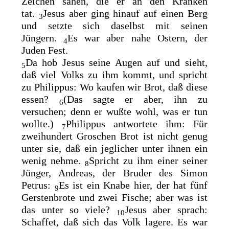
Zeichen sahen, die er an den Kranken
tat.
Jesus aber ging hinauf auf einen Berg
3
und setzte sich daselbst mit seinen
Jüngern.
Es war aber nahe Ostern, der
4
Juden Fest.
Da hob Jesus seine Augen auf und sieht,
5
daß viel Volks zu ihm kommt, und spricht
zu Philippus: Wo kaufen wir Brot, daß diese
essen?
(Das sagte er aber, ihn zu
6
versuchen; denn er wußte wohl, was er tun
wollte.)
Philippus antwortete ihm: Für
7
zweihundert Groschen Brot ist nicht genug
unter sie, daß ein jeglicher unter ihnen ein
wenig nehme.
Spricht zu ihm einer seiner
8
Jünger, Andreas, der Bruder des Simon
Petrus:
Es ist ein Knabe hier, der hat fünf
9
Gerstenbrote und zwei Fische; aber was ist
das unter so viele?
Jesus aber sprach:
10
Schaffet, daß sich das Volk lagere. Es war