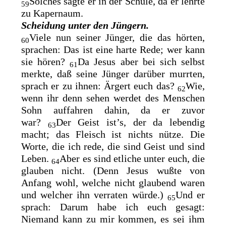
Solches sagte er in der Schule, da er lehrte
59
zu Kapernaum.
Scheidung unter den Jüngern.
Viele nun seiner Jünger, die das hörten,
60
sprachen: Das ist eine harte Rede; wer kann
sie hören?
Da Jesus aber bei sich selbst
61
merkte, daß seine Jünger darüber murrten,
sprach er zu ihnen: Ärgert euch das?
Wie,
62
wenn ihr denn sehen werdet des Menschen
Sohn auffahren dahin, da er zuvor
war?
Der Geist ist’s, der da lebendig
63
macht; das Fleisch ist nichts nütze. Die
Worte, die ich rede, die sind Geist und sind
Leben.
Aber es sind etliche unter euch, die
64
glauben nicht. (Denn Jesus wußte von
Anfang wohl, welche nicht glaubend waren
und
welcher ihn verraten würde.)
Und er
65
sprach: Darum habe ich euch gesagt:
Niemand kann zu mir kommen, es sei ihm