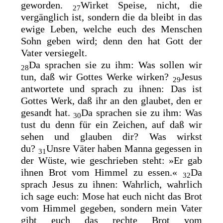
geworden.
Wirket Speise, nicht, die
27
vergänglich ist, sondern die da bleibt
in das
ewige Leben, welche euch des Menschen
Sohn geben wird; denn den hat Gott der
Vater
versiegelt.
Da sprachen sie zu ihm: Was sollen wir
28
tun, daß wir Gottes Werke wirken?
Jesus
29
antwortete und sprach zu ihnen: Das ist
Gottes Werk, daß ihr an den glaubet, den er
gesandt hat.
Da sprachen sie zu ihm: Was
30
tust du denn für ein Zeichen, auf daß wir
sehen und glauben dir? Was wirkst
du?
Unsre Väter haben Manna gegessen in
31
der Wüste, wie geschrieben steht: »Er gab
ihnen Brot vom Himmel zu essen.«
Da
32
sprach Jesus zu ihnen: Wahrlich, wahrlich
ich sage euch:
Mose hat euch nicht das Brot
vom Himmel gegeben, sondern mein Vater
gibt euch das rechte Brot vom