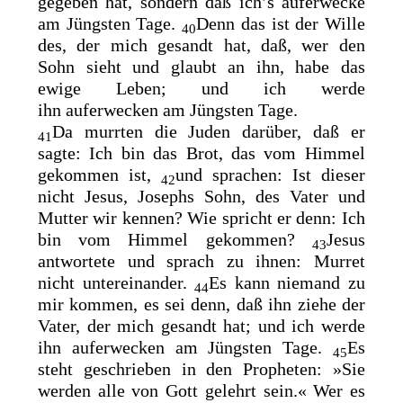
gegeben hat, sondern daß ich’s auferwecke
am Jüngsten Tage.
Denn das ist der Wille
40
des, der mich gesandt hat, daß, wer den
Sohn sieht und glaubt an ihn, habe das
ewige Leben; und ich werde
ihn
auferwecken am Jüngsten Tage.
Da murrten die Juden darüber, daß er
41
sagte: Ich bin das Brot, das vom Himmel
gekommen ist,
und sprachen: Ist dieser
42
nicht Jesus, Josephs Sohn, des Vater und
Mutter wir kennen? Wie spricht er denn: Ich
bin vom Himmel gekommen?
Jesus
43
antwortete und sprach zu ihnen: Murret
nicht untereinander.
Es kann
niemand zu
44
mir kommen, es sei denn, daß ihn ziehe der
Vater, der mich gesandt hat; und ich werde
ihn auferwecken am Jüngsten Tage.
Es
45
steht geschrieben in
den Propheten: »Sie
werden alle von Gott gelehrt sein.« Wer es