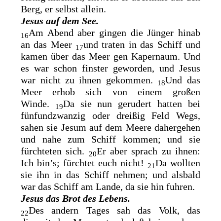
Berg, er selbst allein.
Jesus auf dem See.
Am Abend aber gingen die Jünger hinab
16
an das Meer
und traten in das Schiff und
17
kamen über das Meer gen Kapernaum. Und
es war schon finster geworden, und Jesus
war nicht zu ihnen gekommen.
Und das
18
Meer erhob sich von einem großen
Winde.
Da sie nun gerudert hatten bei
19
fünfundzwanzig oder dreißig Feld Wegs,
sahen sie Jesum auf dem Meere dahergehen
und nahe zum Schiff kommen; und sie
fürchteten sich.
Er aber sprach zu ihnen:
20
Ich bin’s; fürchtet euch nicht!
Da wollten
21
sie ihn in das Schiff nehmen; und alsbald
war das Schiff am Lande, da sie hin fuhren.
Jesus das Brot des Lebens.
Des andern Tages sah das Volk, das
22