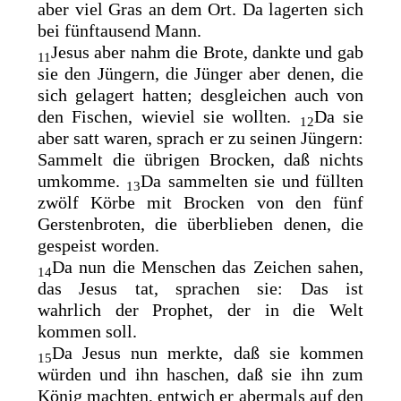
aber viel Gras an dem Ort. Da lagerten sich
bei fünftausend Mann.
Jesus aber nahm die Brote, dankte und gab
11
sie den Jüngern, die Jünger aber denen, die
sich gelagert hatten; desgleichen auch von
den Fischen, wieviel sie wollten.
Da sie
12
aber satt waren, sprach er zu seinen Jüngern:
Sammelt die übrigen Brocken, daß nichts
umkomme.
Da sammelten sie und füllten
13
zwölf Körbe mit Brocken von den fünf
Gerstenbroten, die überblieben denen, die
gespeist worden.
Da nun die Menschen das Zeichen sahen,
14
das Jesus tat, sprachen sie: Das ist
wahrlich
der Prophet, der in die Welt
kommen soll.
Da Jesus nun merkte, daß sie kommen
15
würden und ihn haschen, daß sie ihn zum
König machten, entwich er abermals auf den