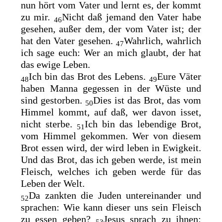
nun hört vom Vater und lernt es, der kommt
zu mir.
Nicht daß jemand den Vater habe
46
gesehen, außer dem, der vom Vater ist; der
hat den Vater gesehen.
Wahrlich, wahrlich
47
ich sage euch: Wer an mich glaubt, der hat
das ewige Leben.
Ich bin das Brot des Lebens.
Eure Väter
48
49
haben Manna gegessen in der Wüste und
sind gestorben.
Dies ist das Brot, das vom
50
Himmel kommt, auf daß, wer davon isset,
nicht sterbe.
Ich bin das lebendige Brot,
51
vom Himmel gekommen. Wer von diesem
Brot essen wird, der wird leben in Ewigkeit.
Und das Brot, das ich geben werde, ist mein
Fleisch, welches ich geben werde
für das
Leben der Welt.
Da zankten die Juden untereinander und
52
sprachen: Wie kann dieser uns sein Fleisch
zu essen geben?
Jesus sprach zu ihnen:
53