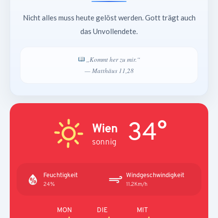
Nicht alles muss heute gelöst werden. Gott trägt auch
das Unvollendete.
„Kommt her zu mir.“
— Matthäus 11,28
34°
Wien
sonnig
Feuchtigkeit
Windgeschwindigkeit
24%
11.2Km/h
MON
DIE
MIT