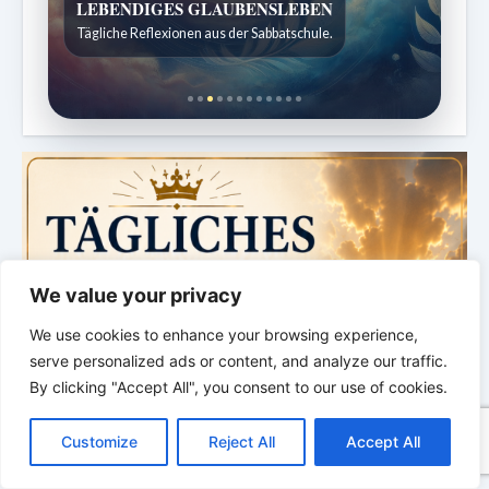
Bibelgeschichten zum Staunen
Kindergeschichten für 7 bis 12 Jahre.
We value your privacy
We use cookies to enhance your browsing experience,
serve personalized ads or content, and analyze our traffic.
By clicking "Accept All", you consent to our use of cookies.
C
F
P
W
T
R
M
T
T
V
o
a
i
h
u
e
e
e
w
i
Customize
Reject All
Accept All
p
c
n
a
m
d
s
l
i
b
r
T
y
e
t
t
b
d
s
e
t
e
e
L
b
e
s
l
i
e
g
t
r