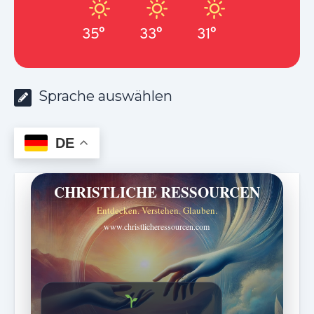
35°
33°
31°
Sprache auswählen
DE
CHRISTLICHE RESSOURCEN
Entdecken. Verstehen. Glauben.
www.christlicheressourcen.com