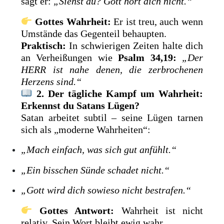
sagt er:
„Siehst du? Gott hört dich nicht.“
Gottes Wahrheit:
Er ist treu, auch wenn
Umstände das Gegenteil behaupten.
Praktisch:
In schwierigen Zeiten halte dich
an Verheißungen wie
Psalm 34,19:
„Der
HERR ist nahe denen, die zerbrochenen
Herzens sind.“
2. Der tägliche Kampf um Wahrheit:
Erkennst du Satans Lügen?
Satan arbeitet subtil – seine Lügen tarnen
sich als „moderne Wahrheiten“:
„Mach einfach, was sich gut anfühlt.“
„Ein bisschen Sünde schadet nicht.“
„Gott wird dich sowieso nicht bestrafen.“
Gottes Antwort:
Wahrheit ist nicht
relativ. Sein Wort bleibt ewig wahr.