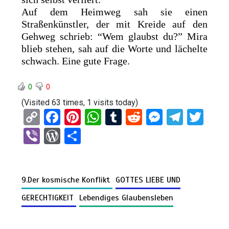
Auf dem Heimweg sah sie einen
Straßenkünstler, der mit Kreide auf den
Gehweg schrieb: “Wem glaubst du?” Mira
blieb stehen, sah auf die Worte und lächelte
schwach. Eine gute Frage.
0
0
(Visited 63 times, 1 visits today)
C
F
Pi
W
T
R
M
T
T
o
a
nt
h
u
e
es
el
wi
Vi
W
T
py
ce
er
at
m
d
se
e
tt
b
or
eil
Li
b
es
s
bl
di
n
gr
er
er
d
e
n
o
t
A
r
t
g
a
9.Der kosmische Konflikt
GOTTES LIEBE UND
Pr
n
k
o
p
er
m
es
GERECHTIGKEIT
Lebendiges Glaubensleben
k
p
s