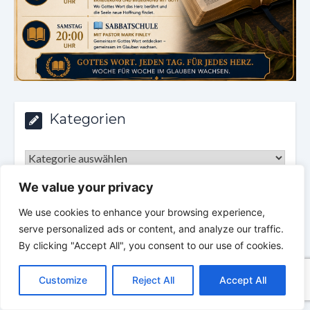
Kategorien
Kategorien
We value your privacy
Archiv
We use cookies to enhance your browsing experience,
serve personalized ads or content, and analyze our traffic.
Archiv
By clicking "Accept All", you consent to our use of cookies.
C
F
P
W
T
R
M
T
T
V
o
a
i
h
u
e
e
e
w
i
Customize
Reject All
Accept All
p
c
n
a
m
d
s
l
i
b
r
T
y
e
t
t
b
d
s
e
t
e
VERHEISSUNG DES TAGES
e
L
b
e
s
l
i
e
g
t
r