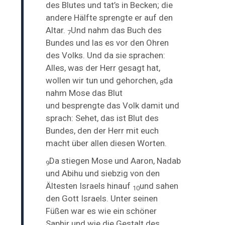
des Blutes und tat’s in Becken; die
andere Hälfte sprengte er auf den
Altar.
Und nahm das
Buch des
7
Bundes und las es vor den Ohren
des Volks. Und da sie sprachen:
Alles, was der Herr gesagt hat,
wollen wir tun und gehorchen,
da
8
nahm Mose das Blut
und
besprengte das Volk damit und
sprach: Sehet, das ist Blut des
Bundes, den der Herr mit euch
macht über allen diesen Worten.
Da stiegen Mose und Aaron, Nadab
9
und Abihu und siebzig von den
Ältesten Israels hinauf
und sahen
10
den Gott Israels. Unter seinen
Füßen war es
wie ein schöner
Saphir und wie die Gestalt des