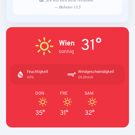
„Ich will dich nicht verlassen.“
— Hebräer 13,5
31°
Wien
sonnig
Feuchtigkeit
Windgeschwindigkeit
43%
20.2Km/h
DON
FRE
SAM
35°
31°
32°