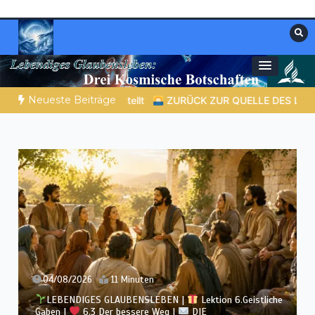
Zum
Inhalt
springen
Materialien, die stärken. Antworten, die
Christliche Ressourcen
leiten.
Neueste Beiträge
ÜCK ZUR QUELLE DES LEBENS |
Das Gebet, das das Herz verän
04/08/2026
11 Minuten
LEBENDIGES GLAUBENSLEBEN |
Lektion 6.Geistliche
Gaben |
6.3 Der bessere Weg |
DIE