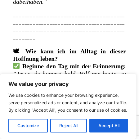
dabeihaben.“
________________________________________
________________________________________
________________________________________
________
🕊
Wie kann ich im Alltag in dieser
Hoffnung leben?
Beginne den Tag mit der Erinnerung:
“Jesus, du kommst bald. Hilf mir heute, so
zu leben, als würde ich dich heute sehen.”
We value your privacy
Lass Sorgen von dieser Hoffnung
vertreiben:
Wenn Stress kommt →
“Herr,
We use cookies to enhance your browsing experience,
du hast das letzte Wort.”
serve personalized ads or content, and analyze our traffic.
Lebe mit offenen Augen:
Sieh
By clicking "Accept All", you consent to our use of cookies.
C
F
P
W
T
R
M
T
T
V
Gelegenheiten, Liebe zu zeigen, Vergebung
o
a
i
h
u
e
e
e
w
i
zu üben und Hoffnung zu verbreiten.
Customize
Reject All
Accept All
p
c
n
a
m
d
s
l
i
b
r
T
y
e
t
t
b
d
s
e
t
e
Bereite dich vor – nicht aus Angst,
e
L
b
e
s
l
i
e
g
t
r