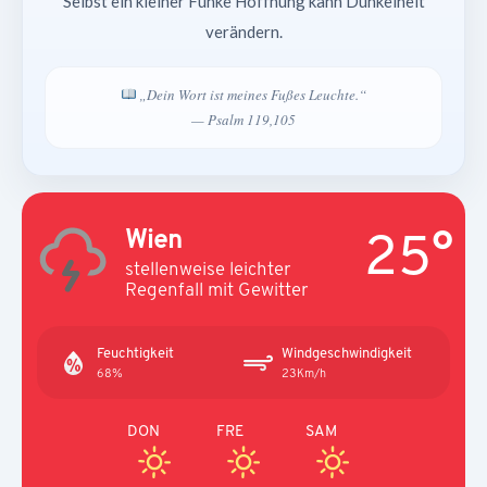
Selbst ein kleiner Funke Hoffnung kann Dunkelheit
verändern.
„Dein Wort ist meines Fußes Leuchte.“
— Psalm 119,105
25°
Wien
stellenweise leichter
Regenfall mit Gewitter
Feuchtigkeit
Windgeschwindigkeit
68%
23Km/h
DON
FRE
SAM