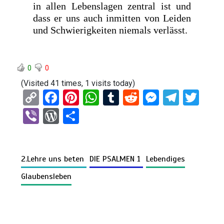
in allen Lebenslagen zentral ist und
dass er uns auch inmitten von Leiden
und Schwierigkeiten niemals verlässt.
0
0
(Visited 41 times, 1 visits today)
C
F
Pi
W
T
R
M
T
T
o
a
nt
h
u
e
es
el
wi
Vi
W
T
py
ce
er
at
m
d
se
e
tt
b
or
eil
Li
b
es
s
bl
di
n
gr
er
er
d
e
n
o
t
A
r
t
g
a
2.Lehre uns beten
DIE PSALMEN 1
Lebendiges
Pr
n
k
o
p
er
m
es
Glaubensleben
k
p
s