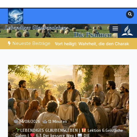
Zum
Inhalt
springen
Materialien, die stärken. Antworten, die
Christliche Ressourcen
leiten.
Neueste Beiträge
ahrheit, die den Charakter formt
NOCH WACH? | 06.08.2026 |
03/08/2026
12 Minuten
LEBENDIGES GLAUBENSLEBEN |
Lektion 6.Geistliche
Gaben |
6.2 Einheit durch Vielfalt |
DIE