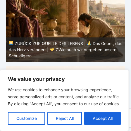
as
ZURÜCK ZUR QUELLE DES LEBENS |
Das Gebet, das
d
das Herz verändert |
6.Und vergib uns unsere Schuld
h
We value your privacy
We use cookies to enhance your browsing experience,
serve personalized ads or content, and analyze our traffic.
By clicking "Accept All", you consent to our use of cookies.
C
F
P
W
T
R
M
T
T
V
o
a
i
h
u
e
e
e
w
i
Customize
Reject All
Accept All
p
c
n
a
m
d
s
l
i
b
r
T
y
e
t
t
b
d
s
e
t
e
e
L
b
e
s
l
i
e
g
t
r