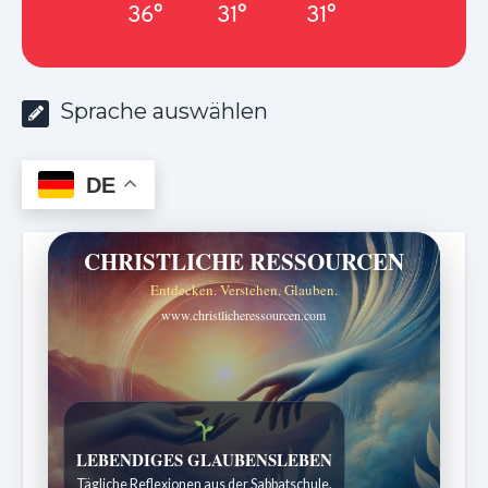
36°
31°
31°
Sprache auswählen
DE
CHRISTLICHE RESSOURCEN
Entdecken. Verstehen. Glauben.
www.christlicheressourcen.com
Bibelgeschichten zum Staunen
Kindergeschichten für 7 bis 12 Jahre.