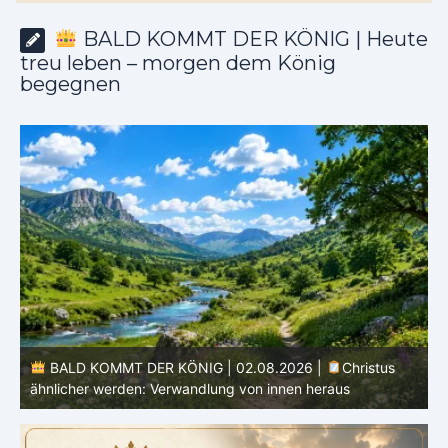
BALD KOMMT DER KÖNIG | Heute
treu leben – morgen dem König
begegnen
BALD KOMMT DER KÖNIG | 01.08.2026 |
Die
Hoffnung, die reinigt: Bereit sein für Jesus
d