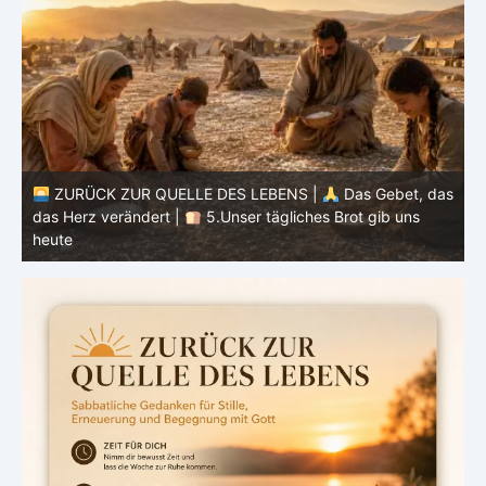
as
ZURÜCK ZUR QUELLE DES LEBENS |
Das Gebet, das
das Herz verändert |
4.Dein Wille geschehe
d