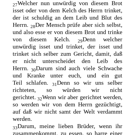
Welcher nun unwürdig von diesem Brot
27
isset oder von dem Kelch des Herrn trinket,
der ist schuldig an dem Leib und Blut des
Herrn.
Der Mensch
prüfe aber sich selbst,
28
und also esse er von diesem Brot und trinke
von diesem Kelch.
Denn welcher
29
unwürdig isset und trinket, der isset und
trinket sich selber zum Gericht, damit, daß
er nicht unterscheidet den Leib des
Herrn.
Darum sind auch viele Schwache
30
und Kranke unter euch, und ein gut
Teil
schlafen.
Denn so wir uns selber
31
richteten, so würden wir nicht
gerichtet.
Wenn wir aber gerichtet werden,
32
so werden wir von dem Herrn gezüchtigt,
auf daß wir nicht samt der Welt verdammt
werden.
Darum, meine lieben Brüder, wenn ihr
33
zusammenkommt, zu essen, so harre einer