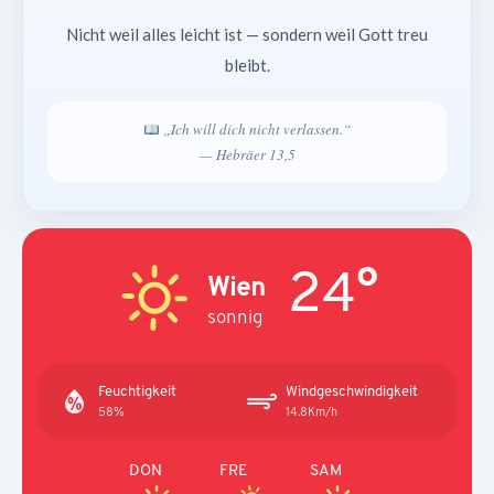
Nicht weil alles leicht ist — sondern weil Gott treu
bleibt.
„Ich will dich nicht verlassen.“
— Hebräer 13,5
24°
Wien
sonnig
Feuchtigkeit
Windgeschwindigkeit
58%
14.8Km/h
DON
FRE
SAM