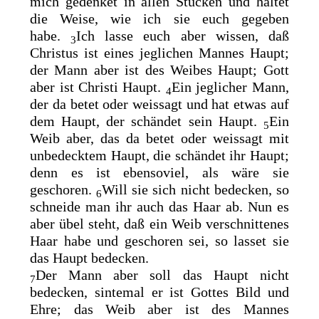
mich gedenket in allen Stücken und haltet
die Weise, wie ich sie euch gegeben
habe.
Ich lasse euch aber wissen, daß
3
Christus ist eines jeglichen Mannes Haupt;
der
Mann aber ist des Weibes Haupt;
Gott
aber ist Christi Haupt.
Ein jeglicher Mann,
4
der da betet oder
weissagt und hat etwas auf
dem Haupt, der schändet sein Haupt.
Ein
5
Weib aber, das da betet oder weissagt mit
unbedecktem Haupt, die schändet ihr Haupt;
denn es ist ebensoviel, als wäre sie
geschoren.
Will sie sich nicht bedecken, so
6
schneide man ihr auch das Haar ab. Nun es
aber übel steht, daß ein Weib verschnittenes
Haar habe und geschoren sei, so lasset sie
das Haupt bedecken.
Der Mann aber soll das Haupt nicht
7
bedecken, sintemal er ist
Gottes Bild und
Ehre; das Weib aber ist des Mannes