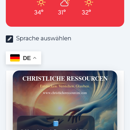
34°
31°
32°
Sprache auswählen
DE
CHRISTLICHE RESSOURCEN
Entdecken. Verstehen. Glauben.
www.christlicheressourcen.com