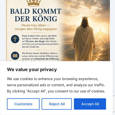
We value your privacy
We use cookies to enhance your browsing experience,
serve personalized ads or content, and analyze our traffic.
By clicking "Accept All", you consent to our use of cookies.
C
F
P
W
T
R
M
T
T
V
o
a
i
h
u
e
e
e
w
i
Customize
Reject All
Accept All
p
c
n
a
m
d
s
l
i
b
r
*
*
*
T
y
e
t
t
b
d
s
e
t
e
e
L
b
e
s
l
i
e
g
t
r
SPUREN DER SCHÖPFUNG |