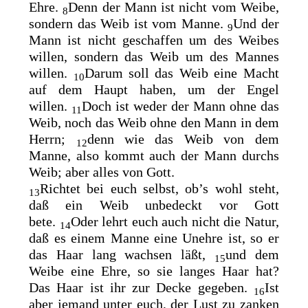
Ehre.
Denn der Mann ist nicht vom Weibe,
8
sondern das Weib ist vom Manne.
Und der
9
Mann ist nicht geschaffen um des Weibes
willen, sondern das Weib um des Mannes
willen.
Darum soll das Weib eine Macht
10
auf dem Haupt haben, um der Engel
willen.
Doch ist weder der Mann ohne das
11
Weib, noch das Weib ohne den Mann in dem
Herrn;
denn wie das Weib von dem
12
Manne, also kommt auch der Mann durchs
Weib; aber alles von Gott.
Richtet bei euch selbst, ob’s wohl steht,
13
daß ein Weib unbedeckt vor Gott
bete.
Oder lehrt euch auch nicht die Natur,
14
daß es einem Manne eine Unehre ist, so er
das Haar lang wachsen läßt,
und dem
15
Weibe eine Ehre, so sie langes Haar hat?
Das Haar ist ihr zur Decke gegeben.
Ist
16
aber jemand unter euch, der Lust zu zanken