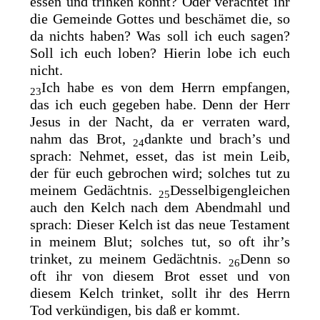
essen und trinken könnt? Oder verachtet ihr
die Gemeinde Gottes und
beschämet die, so
da nichts haben? Was soll ich euch sagen?
Soll ich euch loben? Hierin lobe ich euch
nicht.
Ich habe es von dem Herrn empfangen,
23
das ich euch gegeben habe.
Denn der Herr
Jesus in der Nacht, da er verraten ward,
nahm das Brot,
dankte und brach’s und
24
sprach: Nehmet, esset, das ist mein Leib,
der für euch gebrochen wird; solches tut zu
meinem Gedächtnis.
Desselbigengleichen
25
auch den Kelch nach dem Abendmahl und
sprach: Dieser Kelch ist das neue Testament
in meinem Blut; solches tut, so oft ihr’s
trinket, zu meinem Gedächtnis.
Denn so
26
oft ihr von diesem Brot esset und von
diesem Kelch trinket, sollt ihr des Herrn
Tod verkündigen,
bis daß er kommt.