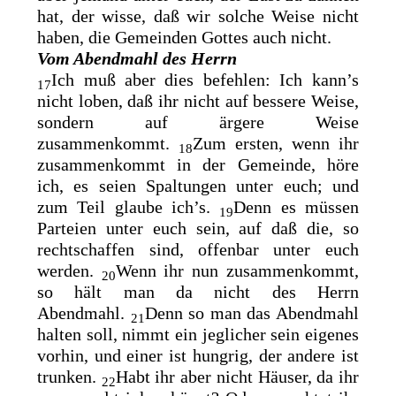
hat, der wisse, daß wir solche Weise nicht
haben, die Gemeinden Gottes auch nicht.
Vom Abendmahl des Herrn
Ich muß aber dies befehlen: Ich kann’s
17
nicht loben, daß ihr nicht auf bessere Weise,
sondern auf ärgere Weise
zusammenkommt.
Zum ersten, wenn ihr
18
zusammenkommt in der Gemeinde, höre
ich, es seien Spaltungen unter euch; und
zum Teil glaube ich’s.
Denn es
müssen
19
Parteien unter euch sein, auf daß die, so
rechtschaffen sind,
offenbar unter euch
werden.
Wenn ihr nun zusammenkommt,
20
so hält man da nicht des Herrn
Abendmahl.
Denn so man das Abendmahl
21
halten soll, nimmt ein jeglicher sein eigenes
vorhin, und einer ist hungrig, der andere ist
trunken.
Habt ihr aber nicht Häuser, da ihr
22