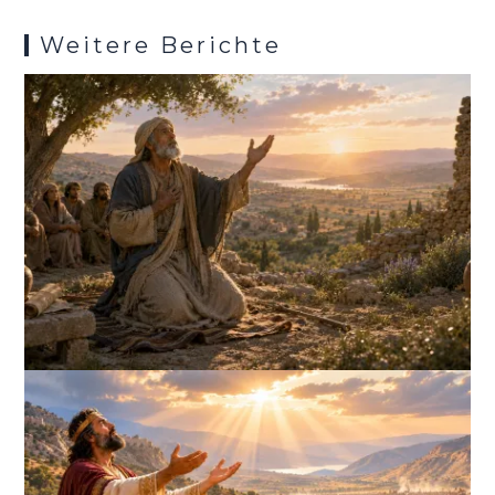
k
p
s
Weitere Berichte