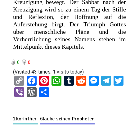
Kreuzigung bewegt. Der Sabbat nach der
Kreuzigung wird so zu einem Tag der Stille
und Reflexion, der Hoffnung auf die
Auferstehung birgt. Der Triumph Gottes
über menschliche Pläne und die
Verherrlichung seines Namens stehen im
Mittelpunkt dieses Kapitels.
0
0
(Visited 43 times, 1 visits today)
C
F
Pi
W
T
R
M
T
T
o
a
nt
h
u
e
es
el
wi
Vi
W
T
py
ce
er
at
m
d
se
e
tt
b
or
eil
Li
b
es
s
bl
di
n
gr
er
er
d
e
n
o
t
A
r
t
g
a
1.Korinther
Glaube seinen Propheten
Pr
n
k
o
p
er
m
es