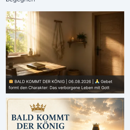
BALD KOMMT DER KÖNIG | 05.08.2026 |
Tägliche
Hingabe: Jeden Tag neu mit Christus
L