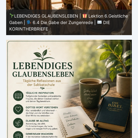
he
LEBENDIGES GLAUBENSLEBEN |
Lektion 6.Geistliche
Gaben |
6.3 Der bessere Weg |
DIE
G
KORINTHERBRIEFE
K