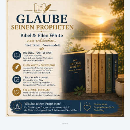
*
*
*