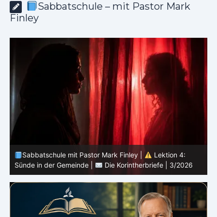
Sabbatschule – mit Pastor Mark
Finley
Sabbatschule mit Pastor Mark Finley |
Lektion 3:
Einheit in Christus |
Die Korintherbriefe | 3/2026
B