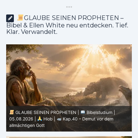
*
*
*
GLAUBE SEINEN PROPHETEN –
Bibel & Ellen White neu entdecken. Tief.
Klar. Verwandelt.
GLAUBE SEINEN PROPHETEN |
Bibelstudium |
04.08.2026 |
Hiob |
Kap.39 – Gottes Weisheit in der
0
Schöpfung
d