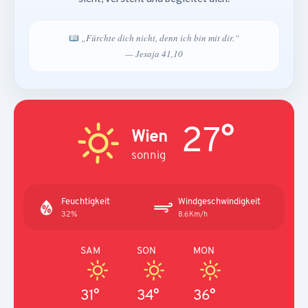
„Fürchte dich nicht, denn ich bin mit dir.“
— Jesaja 41,10
27°
Wien
sonnig
Feuchtigkeit
Windgeschwindigkeit
32%
8.6Km/h
SAM
SON
MON
31°
34°
36°