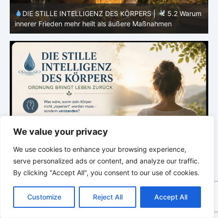
m
DIE STILLE INTELLIGENZ DES KÖRPERS |
5.1 Warum
Vertrauen mehr bewirkt als Kontrolle
E
We value your privacy
We use cookies to enhance your browsing experience,
serve personalized ads or content, and analyze our traffic.
By clicking "Accept All", you consent to our use of cookies.
C
F
P
W
T
R
M
T
T
V
o
a
i
h
u
e
e
e
w
i
Customize
Reject All
Accept All
p
c
n
a
m
d
s
l
i
b
r
T
y
e
t
t
b
d
s
e
t
e
e
L
b
e
s
l
i
e
g
t
r