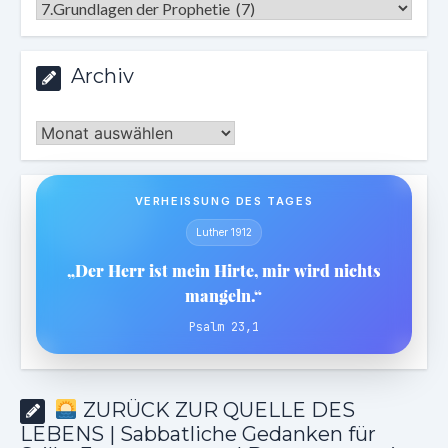
Kategorien
Archiv
Archiv
VERHEISSUNG DES TAGES
Luther 1912
„Der Herr ist mein Hirte, mir wird nichts
mangeln.“
Psalm 23,1
ZURÜCK ZUR QUELLE DES
LEBENS | Sabbatliche Gedanken für