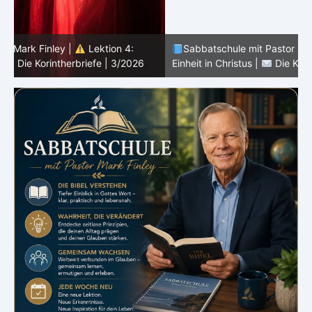
Sabbatschule mit Pastor Mark Finley |
Lektion 3:
Einheit in Christus |
Die Korintherbriefe | 3/2026
B