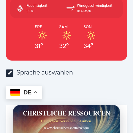
Feuchtigkeit
Windgeschwindigkeit
59%
18.4Km/h
FRE
SAM
SON
31°
32°
34°
Sprache auswählen
DE
CHRISTLICHE RESSOURCEN
Entdecken. Verstehen. Glauben.
www.christlicheressourcen.com