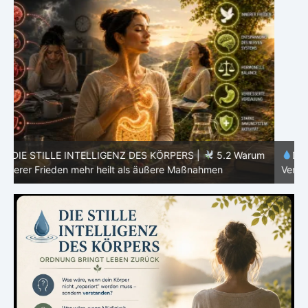
m
DIE STILLE INTELLIGENZ DES KÖRPERS |
5.1 Warum
Vertrauen mehr bewirkt als Kontrolle
E