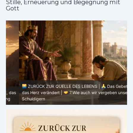
Stille, Erneuerung und Begegnung mit
Gott
ZURÜCK ZUR QUELLE DES LEBENS |
Das Gebet, das
as
das Herz verändert |
7.Wie auch wir vergeben unsern
Schuldigern
d