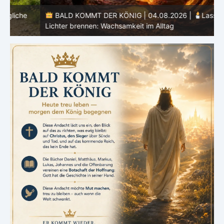
BALD KOMMT DER KÖNIG | 04.08.2026 |
Lasst eure
Lichter brennen: Wachsamkeit im Alltag
H