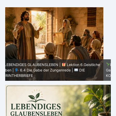
he
LEBENDIGES GLAUBENSLEBEN |
Lektion 6.Geistliche
Gaben |
6.3 Der bessere Weg |
DIE
G
KORINTHERBRIEFE
K