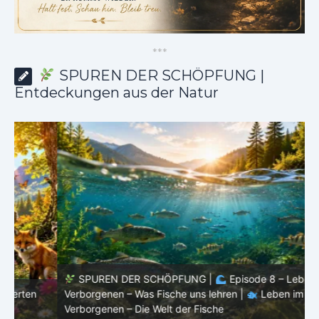
*
*
*
SPUREN DER SCHÖPFUNG |
Entdeckungen aus der Natur
SPUREN DER SCHÖPFUNG |
Episode 8 – Leben im
Verborgenen – Was Fische uns lehren |
Leben im
V
Verborgenen – Die Welt der Fische
V