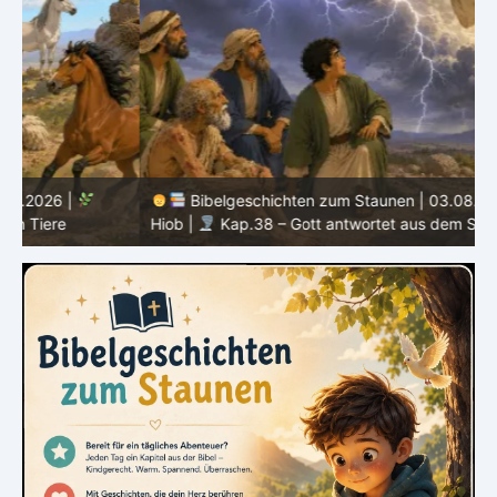
Bibelgeschichten zum Staunen | 03.08.2026 |
H
Hiob |
Kap.38 – Gott antwortet aus dem Sturm
D