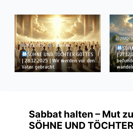
27/12/
28/12/2025
5 Minuten
SÖH
SÖHNE UND TÖCHTER GOTTES
| 27.12
| 28.12.2025 | Wir werden vor den
befund
Vater gebracht
wandel
Sabbat halten – Mut zu
SÖHNE UND TÖCHTER