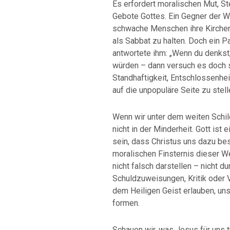
Es erfordert moralischen Mut, St
Gebote Gottes. Ein Gegner der Wa
schwache Menschen ihre Kirchen
als Sabbat zu halten. Doch ein P
antwortete ihm: „Wenn du denkst
würden – dann versuch es doch s
Standhaftigkeit, Entschlossenhei
auf die unpopuläre Seite zu stell
Wenn wir unter dem weiten Schil
nicht in der Minderheit. Gott is
sein, dass Christus uns dazu best
moralischen Finsternis dieser We
nicht falsch darstellen – nicht d
Schuldzuweisungen, Kritik oder V
dem Heiligen Geist erlauben, uns
formen.
Schauen wir, was Jesus für uns t