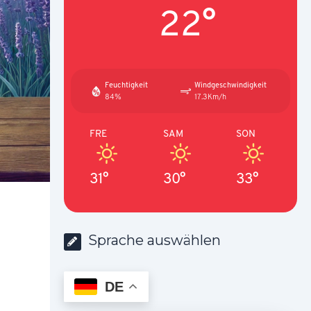
22°
Feuchtigkeit
Windgeschwindigkeit
84%
17.3Km/h
FRE
SAM
SON
31°
30°
33°
Sprache auswählen
DE