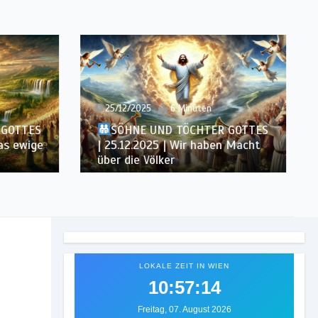
25/12/2025
6 Minuten
 GOTTES
SÖHNE UND TÖCHTER GOTTES
das ewige
| 25.12.2025 | Wir haben Macht
über die Völker
LOKALE ZEIT IN WIEN
10:57:16
Freitag, 07. August 2026