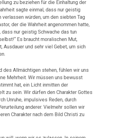
ellung zu beziehen für die Einhaltung der
hrheit sagte einmal, dass nur geistig
 verlassen würden, um den siebten Tag
astor, der die Wahrheit angenommen hatte,
, dass nur geistig Schwache das tun
elbst!“ Es braucht moralischen Mut,
t, Ausdauer und sehr viel Gebet, um sich
en.
d des Allmächtigen stehen, fühlen wir uns
t eine Mehrheit. Wir müssen uns bewusst
immt hat, ein Licht inmitten der
lt zu sein. Wir dürfen den Charakter Gottes
urch Unruhe, impulsives Reden, durch
erurteilung anderer. Vielmehr sollen wir
eren Charakter nach dem Bild Christi zu
un will, wenn wir es zulassen. In seinem