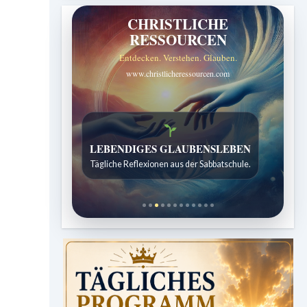
CHRISTLICHE
RESSOURCEN
Entdecken. Verstehen. Glauben.
www.christlicheressourcen.com
LEBENDIGES GLAUBENSLEBEN
Tägliche Reflexionen aus der Sabbatschule.