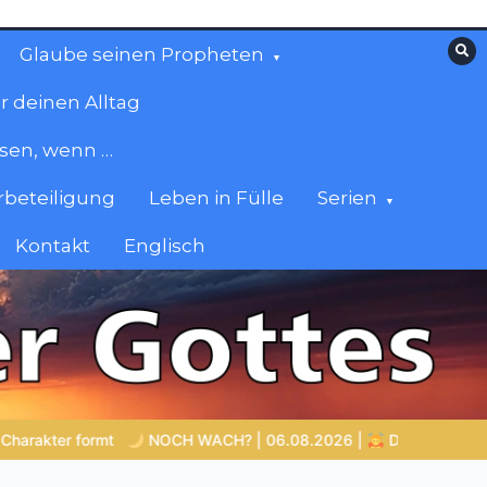
Glaube seinen Propheten
r deinen Alltag
esen, wenn …
beteiligung
Leben in Fülle
Serien
Kontakt
Englisch
? | 06.08.2026 |
Das Größte, was du geben kannst
VON B