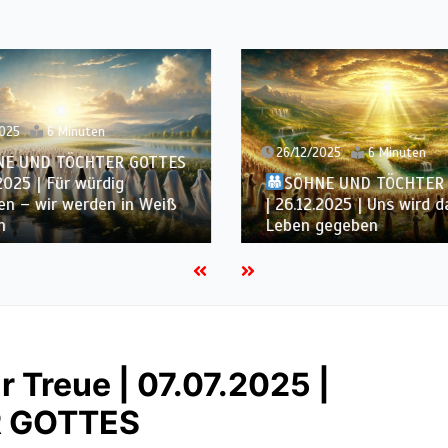
2025
6 Minuten
26/12/2025
6 Minuten
NE UND TÖCHTER GOTTES
.2025 | Für würdig
SÖHNE UND TÖCHTER
en – wir werden in Weiß
| 26.12.2025 | Uns wird 
n
Leben gegeben
r Treue | 07.07.2025 |
 GOTTES