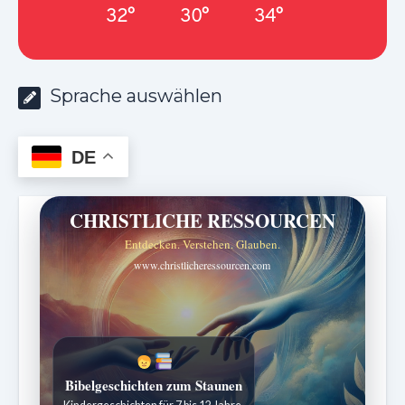
32°
30°
34°
Sprache auswählen
DE
CHRISTLICHE RESSOURCEN
Entdecken. Verstehen. Glauben.
www.christlicheressourcen.com
Bibelgeschichten zum Staunen