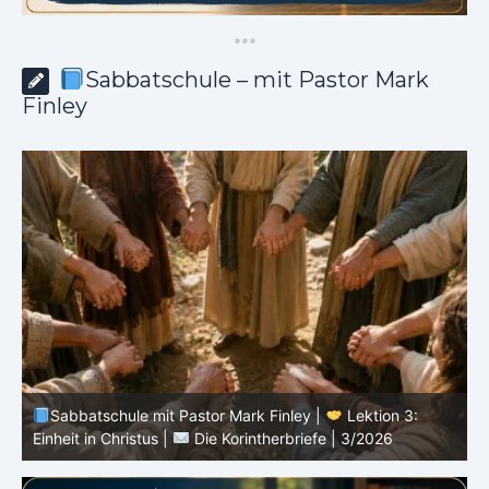
*
*
*
Sabbatschule – mit Pastor Mark
Finley
Sabbatschule mit Pastor Mark Finley |
Lektion 3:
Einheit in Christus |
Die Korintherbriefe | 3/2026
B