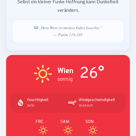
Selbst ein kleiner Funke Hoffnung kann Dunkelheit
verändern.
„Dein Wort ist meines Fußes Leuchte.“
— Psalm 119,105
26°
Wien
sonnig
Feuchtigkeit
Windgeschwindigkeit
36%
16.6Km/h
FRE
SAM
SON