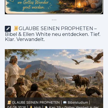
*
*
*
GLAUBE SEINEN PROPHETEN –
Bibel & Ellen White neu entdecken. Tief.
Klar. Verwandelt.
GLAUBE SEINEN PROPHETEN |
Bibelstudium |
04.08.2026 |
Hiob |
Kap.39 – Gottes Weisheit in der
0