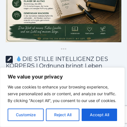
*
*
*
DIE STILLE INTELLIGENZ DES
KÖRPERS | Ordnung bringt Leben
zurück
We value your privacy
We use cookies to enhance your browsing experience,
serve personalized ads or content, and analyze our traffic.
By clicking "Accept All", you consent to our use of cookies.
C
F
P
W
T
R
M
T
T
V
o
a
i
h
u
e
e
e
w
i
Customize
Reject All
Accept All
p
c
n
a
m
d
s
l
i
b
r
T
y
e
t
t
b
d
s
e
t
e
e
L
b
e
s
l
i
e
g
t
r