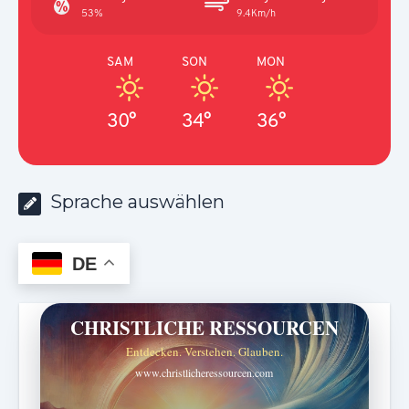
53%
9.4Km/h
SAM
SON
MON
30°
34°
36°
Sprache auswählen
DE
CHRISTLICHE RESSOURCEN
Entdecken. Verstehen. Glauben.
www.christlicheressourcen.com