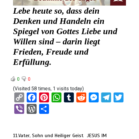
Lebe heute so, dass dein
Denken und Handeln ein
Spiegel von Gottes Liebe und
Willen sind – darin liegt
Frieden, Freude und
Erfüllung.
0
0
(Visited 58 times, 1 visits today)
C
F
Pi
W
T
R
M
T
T
o
a
nt
h
u
e
es
el
wi
Vi
W
T
py
ce
er
at
m
d
se
e
tt
b
or
eil
Li
b
es
s
bl
di
n
gr
er
er
d
e
n
o
t
A
r
t
g
a
11.Vater, Sohn und Heiliger Geist
JESUS IM
Pr
n