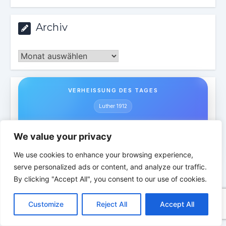
Archiv
Archiv
VERHEISSUNG DES TAGES
Luther 1912
„Rufe mich an, so will ich dir antworten.“
We value your privacy
Jeremia 33,3
We use cookies to enhance your browsing experience,
serve personalized ads or content, and analyze our traffic.
By clicking "Accept All", you consent to our use of cookies.
ZURÜCK ZUR QUELLE DES
C
F
P
W
T
R
M
T
T
V
LEBENS | Sabbatliche Gedanken für
o
a
i
h
u
e
e
e
w
i
Stille, Erneuerung und Begegnung mit
Customize
Reject All
Accept All
p
c
n
a
m
d
s
l
i
b
r
T
y
e
t
t
b
d
s
e
t
e
Gott
e
L
b
e
s
l
i
e
g
t
r