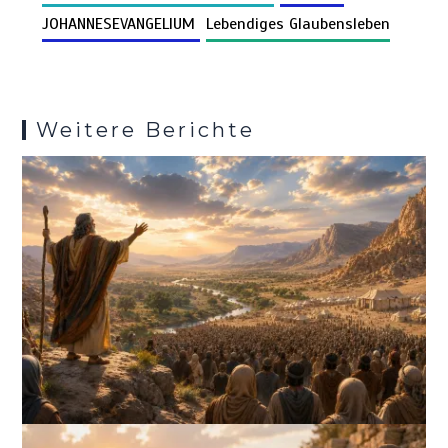
k
o
p
er
m
es
JOHANNESEVANGELIUM
Lebendiges Glaubensleben
k
p
s
Weitere Berichte