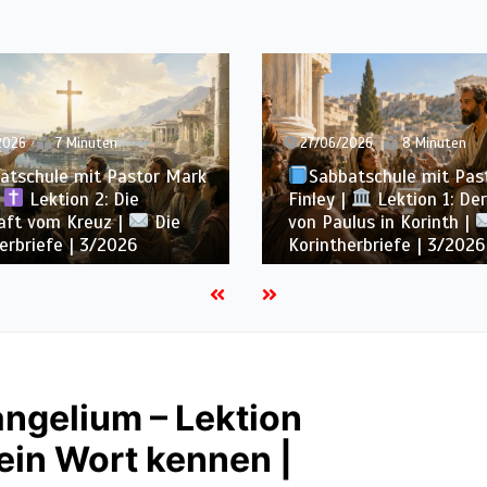
2026
8 Minuten
20/06/2026
7 Minuten
atschule mit Pastor Mark
Sabbatschule mit Pas
|
Lektion 1: Der Dienst
Finley |
Lektion 13: Bi
lus in Korinth |
Die
Ewigkeit |
Im Glaube
erbriefe | 3/2026
Wachsen | 2/2026
ngelium – Lektion
ein Wort kennen |