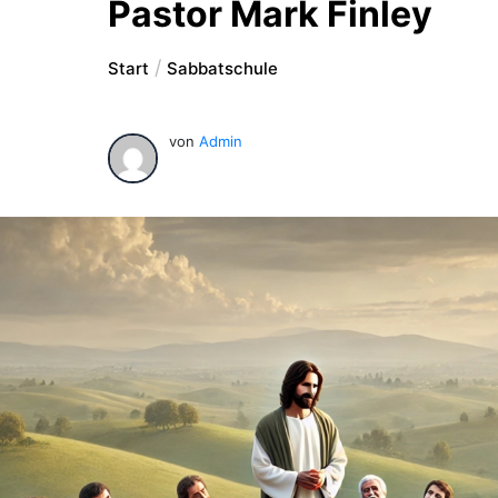
Pastor Mark Finley
Start
Sabbatschule
von
Admin