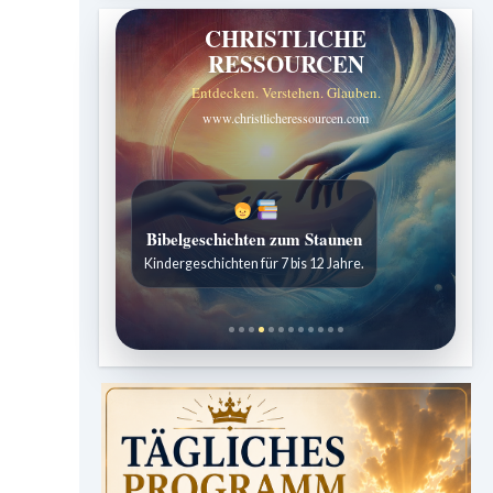
CHRISTLICHE
RESSOURCEN
Entdecken. Verstehen. Glauben.
www.christlicheressourcen.com
Bibelgeschichten zum Staunen
Kindergeschichten für 7 bis 12 Jahre.