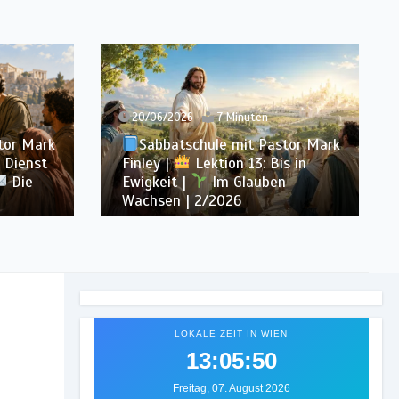
13/06/2026
7 Minuten
tor Mark
Sabbatschule mit Pastor Mark
s in
Finley |
Lektion 12: Sprich von
n
Gott |
Im Glauben Wachsen |
2/2026
LOKALE ZEIT IN WIEN
13:05:52
Freitag, 07. August 2026