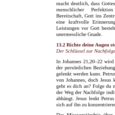
macht deutlich, dass Gott
menschlicher Perfekti
Bereitschaft, Gott ins Zent
eine kraftvolle Erinneru
Leistungen vor Gott besteh
unermessliche Gnade.
13.2 Richte deine Augen st
Der Schlüssel zur Nachfolg
In Johannes 21,20–22 wird 
der persönlichen Beziehun
gelenkt werden kann. Petru
von Johannes, doch Jesus 
geht es dich an? Folge du 
der Weg der Nachfolge indiv
abhängt. Jesus lenkt Petrus
sich auf ihn zu konzentriere
Das Missverständnis über 