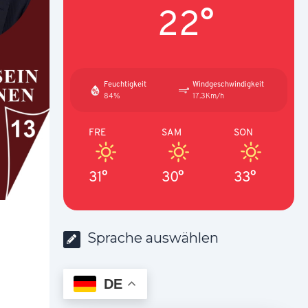
22°
Feuchtigkeit
Windgeschwindigkeit
84%
17.3Km/h
FRE
SAM
SON
31°
30°
33°
Sprache auswählen
DE