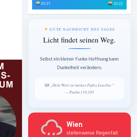
05:37
20:22
GUTE NACHRICHT DES TAGES
Licht findet seinen Weg.
Selbst ein kleiner Funke Hoffnung kann
Dunkelheit verändern.
„Dein Wort ist meines Fußes Leuchte.“
— Psalm 119,105
Wien
stellenweise Regenfall