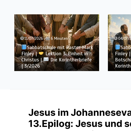
04/07/2026
7 Minuten
27/06/
Sabbatschule mit Pastor Mark
Sabb
Finley |
Lektion 2: Die
Finley 
Botschaft vom Kreuz |
Die
von Pau
Korintherbriefe | 3/2026
Korinth
Jesus im Johanneseva
13.Epilog: Jesus und s