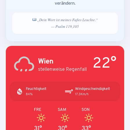
verändern.
„Dein Wort ist meines Fußes Leuchte.“
— Psalm 119,105
22°
Wien
stellenweise Regenfall
Feuchtigkeit
Windgeschwindigkeit
84%
17.3Km/h
FRE
SAM
SON
31°
30°
33°