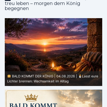
treu leben – morgen dem König
begegnen
BALD KOMMT DER KÖNIG | 04.08.2026 |
Lasst eure
B
Lichter brennen: Wachsamkeit im Alltag
Her