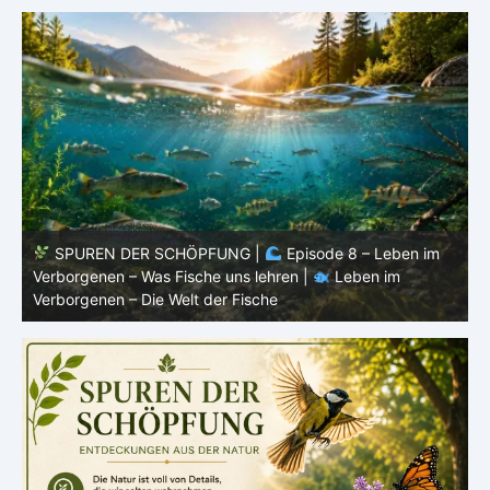
SPUREN DER SCHÖPFUNG |
Episode 8 – Leben im
Verborgenen – Was Fische uns lehren |
Leben im
V
Verborgenen – Die Welt der Fische
V