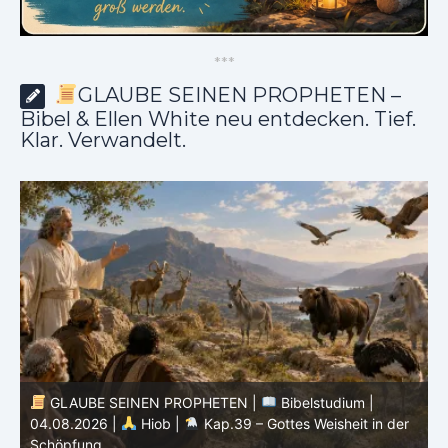
*
*
*
GLAUBE SEINEN PROPHETEN –
Bibel & Ellen White neu entdecken. Tief.
Klar. Verwandelt.
GLAUBE SEINEN PROPHETEN |
Bibelstudium |
04.08.2026 |
Hiob |
Kap.39 – Gottes Weisheit in der
0
Schöpfung
d