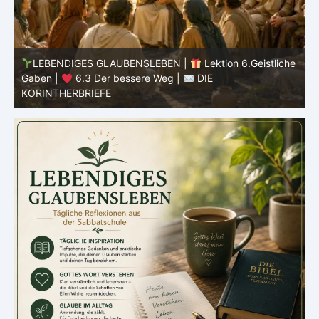
he
LEBENDIGES GLAUBENSLEBEN |
Lektion 6.Geistliche
Gaben |
6.3 Der bessere Weg |
DIE
G
KORINTHERBRIEFE
K