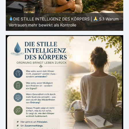
m
DIE STILLE INTELLIGENZ DES KÖRPERS |
5.1 Warum
Vertrauen mehr bewirkt als Kontrolle
E