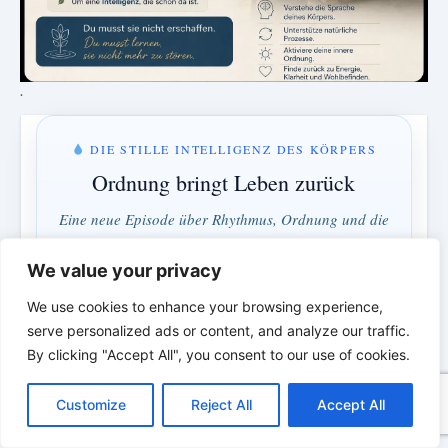
.
DIE STILLE INTELLIGENZ DES KÖRPERS
Ordnung bringt Leben zurück
Eine neue Episode über Rhythmus, Ordnung und die
verborgene Intelligenz des Körpers.
We value your privacy
We use cookies to enhance your browsing experience,
MONTAG & MITTWOCH · 18:00 UHR
serve personalized ads or content, and analyze our traffic.
3 Tage · 6 Std · 28 Min
By clicking "Accept All", you consent to our use of cookies.
C
F
P
W
T
R
M
T
T
V
o
a
i
h
u
e
e
e
w
i
Verstehen statt bekämpfen · Ordnung statt Kontrolle
Customize
Reject All
Accept All
p
c
n
a
m
d
s
l
i
b
r
T
y
e
t
t
b
d
s
e
t
e
e
L
b
e
s
l
i
e
g
t
r
*
*
*