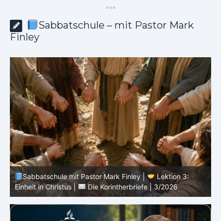
*
*
*
Sabbatschule – mit Pastor Mark
Finley
Sabbatschule mit Pastor Mark Finley |
Lektion 3:
Einheit in Christus |
Die Korintherbriefe | 3/2026
B