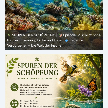
ne
SPUREN DER SCHÖPFUNG |
Episode 4: Kalt, aber
lebendig – Leben ohne konstante Körpertemperatur |
o
Leben im Verborgenen – Die Welt der Fische
i