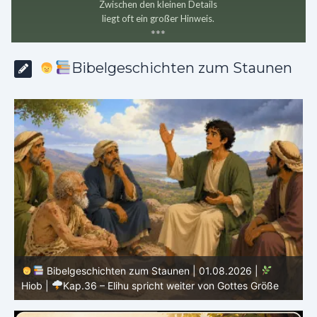
Zwischen den kleinen Details
liegt oft ein großer Hinweis.
*
*
*
Bibelgeschichten zum Staunen
Bibelgeschichten zum Staunen | 31.07.2026 |
Hiob
|
Kap.35 – Elihu spricht über Gott, Mensch und Gebet
H