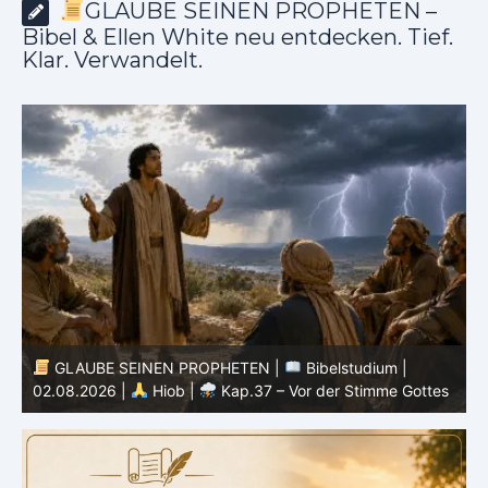
GLAUBE SEINEN PROPHETEN –
Bibel & Ellen White neu entdecken. Tief.
Klar. Verwandelt.
GLAUBE SEINEN PROPHETEN |
Bibelstudium |
01.08.2026 |
Hiob |
Kap.36 – Gott lehrt durch seine
3
s
Wege
u