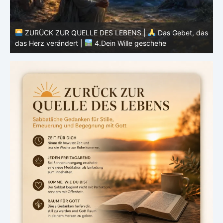
as
ZURÜCK ZUR QUELLE DES LEBENS |
Das Gebet, das
das Herz verändert |
3.Dein Reich komme
d