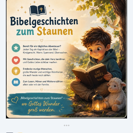
*
*
*