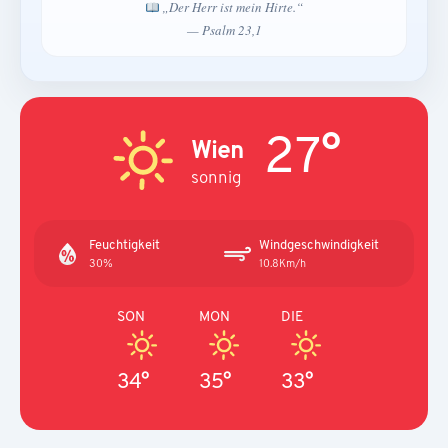
„Der Herr ist mein Hirte.“
— Psalm 23,1
27°
Wien
sonnig
Feuchtigkeit
Windgeschwindigkeit
30%
10.8Km/h
SON
MON
DIE
34°
35°
33°