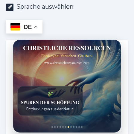
Sprache auswählen
DE
CHRISTLICHE RESSOURCEN
Entdecken. Verstehen. Glauben.
www.christlicheressourcen.com
DIE STILLE INTELLIGENZ DES KÖRPERS
SPUREN DER SCHÖPFUNG
Ordnung bringt Leben zurück.
Entdeckungen aus der Natur.