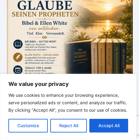
We value your privacy
We use cookies to enhance your browsing experience,
serve personalized ads or content, and analyze our traffic.
By clicking "Accept All", you consent to our use of cookies.
C
F
P
W
T
R
M
T
T
V
*
*
*
o
a
i
h
u
e
e
e
w
i
Customize
Reject All
Accept All
p
c
n
a
m
d
s
l
i
b
r
Sabbatschule – mit Pastor Mark
T
y
e
t
t
b
d
s
e
t
e
e
Finley
L
b
e
s
l
i
e
g
t
r