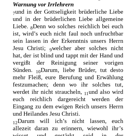
Warnung vor Irrlehrern
und in der Gottseligkeit brüderliche Liebe
7
und in der brüderlichen Liebe allgemeine
Liebe.
Denn wo solches reichlich bei euch
8
ist, wird’s euch nicht faul noch unfruchtbar
sein lassen in der Erkenntnis unsers Herrn
Jesu Christi;
welcher aber solches nicht
9
hat, der ist
blind und tappt mit der Hand und
vergißt der Reinigung seiner vorigen
Sünden.
Darum, liebe Brüder, tut desto
10
mehr Fleiß, eure Berufung und Erwählung
festzumachen; denn wo ihr solches tut,
werdet ihr nicht straucheln,
und also wird
11
euch reichlich dargereicht werden der
Eingang zu dem ewigen Reich unsers Herrn
und Heilandes Jesu Christi.
Darum will ich’s nicht lassen, euch
12
allezeit daran zu erinnern, wiewohl ihr’s
wisset und gestärkt seid in der