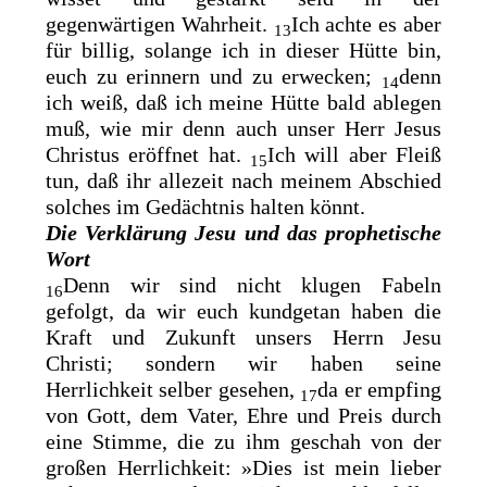
gegenwärtigen Wahrheit.
Ich achte es aber
13
für billig, solange ich in dieser
Hütte bin,
euch zu erinnern und zu erwecken;
denn
14
ich weiß, daß ich meine Hütte bald ablegen
muß, wie mir denn auch unser Herr Jesus
Christus eröffnet hat.
Ich will aber Fleiß
15
tun, daß ihr allezeit nach meinem Abschied
solches im Gedächtnis halten könnt.
Die Verklärung Jesu und das prophetische
Wort
Denn wir sind nicht klugen Fabeln
16
gefolgt, da wir euch kundgetan haben die
Kraft und Zukunft unsers Herrn Jesu
Christi; sondern wir haben seine
Herrlichkeit selber gesehen,
da er empfing
17
von Gott, dem Vater, Ehre und Preis durch
eine Stimme, die zu ihm geschah von der
großen Herrlichkeit:
»Dies ist mein lieber