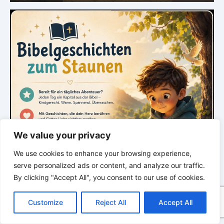
We value your privacy
We use cookies to enhance your browsing experience,
serve personalized ads or content, and analyze our traffic.
By clicking "Accept All", you consent to our use of cookies.
C
F
P
W
T
R
M
T
T
V
o
a
i
h
u
e
e
e
w
i
Customize
Reject All
Accept All
p
c
n
a
m
d
s
l
i
b
r
T
y
e
t
t
b
d
s
e
t
e
e
L
b
e
s
l
i
e
g
t
r