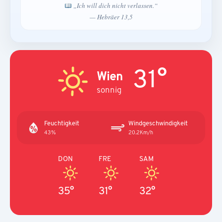
„Ich will dich nicht verlassen.“
— Hebräer 13,5
31°
Wien
sonnig
Feuchtigkeit
Windgeschwindigkeit
43%
20.2Km/h
DON
FRE
SAM
35°
31°
32°