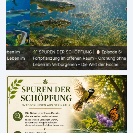
SPUREN DER SCHÖPFUNG |
Episode 6:
m
Fortpflanzung im offenen Raum – Ordnung ohne Nest |
P
Leben im Verborgenen – Die Welt der Fische
V