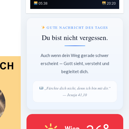
05:38
20:20
GUTE NACHRICHT DES TAGES
Du bist nicht vergessen.
Auch wenn dein Weg gerade schwer
erscheint — Gott sieht, versteht und
begleitet dich.
„Fürchte dich nicht, denn ich bin mit dir.“
— Jesaja 41,10
Wien