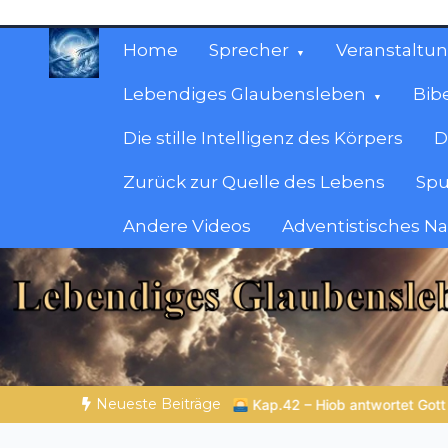
Zum
Inhalt
Home
Sprecher
Veranstaltu
springen
Lebendiges Glaubensleben
Bib
Die stille Intelligenz des Körpers
D
Zurück zur Quelle des Lebens
Spu
Andere Videos
Adventistisches N
Christliche Ressour
Materialien, die stärken. Antworten, die leit
Neueste Beiträge
tet Gott und wird wiederhergestellt
ZURÜCK ZUR QUELLE DES 