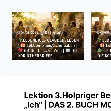
04/08/2026
11 Minuten
03/08/
LEBENDIGES GLAUBENSLEBEN
LEBE
|
Lektion 6.Geistliche Gaben |
|
Lek
6.3 Der bessere Weg |
DIE
6.2 E
KORINTHERBRIEFE
DIE KO
Lektion 3.Holpriger Be
„Ich“ | DAS 2. BUCH 