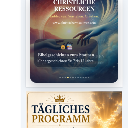
CHRISTLICHE
RESSOURCEN
Entdecken. Verstehen. Glauben.
www.christlicheressourcen.com
Bibelgeschichten zum Staunen
Kindergeschichten für 7 bis 12 Jahre.