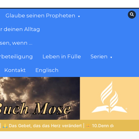
Glaube seinen Propheten
r deinen Alltag
esen, wenn …
beteiligung
Leben in Fülle
Serien
Kontakt
Englisch
t das Reich und die Kraft und die Herrlichkeit in Ewigkeit
DIE B