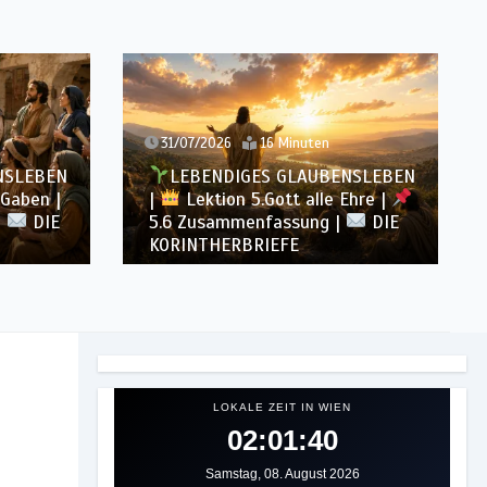
31/07/2026
16 Minuten
NSLEBEN
LEBENDIGES GLAUBENSLEBEN
 Gaben |
|
Lektion 5.Gott alle Ehre |
|
DIE
5.6 Zusammenfassung |
DIE
KORINTHERBRIEFE
LOKALE ZEIT IN WIEN
02:01:42
Samstag, 08. August 2026