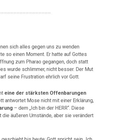
………………………………………….
enen sich alles gegen uns zu wenden
te so einen Moment. Er hatte auf Gottes
Hoffnung zum Pharao gegangen, doch statt
les wurde schlimmer, nicht besser. Der Mut
rf seine Frustration ehrlich vor Gott.
nt
eine der stärksten Offenbarungen
ott antwortet Mose nicht mit einer Erklärung,
arung
– dem „Ich bin der HERR“. Diese
t die äußeren Umstände, aber sie verändert
eschieht bis heute: Gott spricht sein „Ich