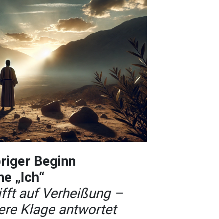
priger Beginn
he „Ich“
ifft auf Verheißung –
ere Klage antwortet