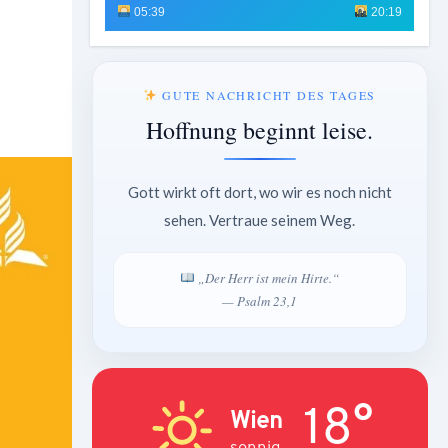
05:39
20:19
GUTE NACHRICHT DES TAGES
Hoffnung beginnt leise.
Gott wirkt oft dort, wo wir es noch nicht
sehen. Vertraue seinem Weg.
„Der Herr ist mein Hirte.“
— Psalm 23,1
18°
Wien
sonnig