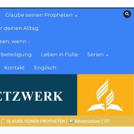
Glaube seinen Propheten
r deinen Alltag
esen, wenn …
beteiligung
Leben in Fülle
Serien
Kontakt
Englisch
m | 07.08.2026 |
Hiob |
Kap.42 – Das Ende der Prüfung
BA