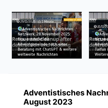
29/11/2025
1 Minute
21/11/2
Adventistisches Nachrichten
Netzwerk, 28.November 2025:
Adve
Frau entdeckt die
Netzwe
Adventgemeinde nach einer
Advent
Beratung mit ChatGPT & weitere
Taifun 
weltweite Nachrichten
Weiter
Adventistisches Nach
August 2023