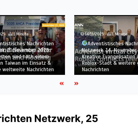
025
1 Minute
14/11/2025
1 Minute
ntistisches Nachrichten
Adventistisches Nach
rk, 21.November 2025:
Netzwerk, 14. November
isten sind nach einem
Kreative Evangelisation i
in Taiwan im Einsatz &
Roblox-Stadt & weitere 
e weltweite Nachrichten
Nachrichten
richten Netzwerk, 25