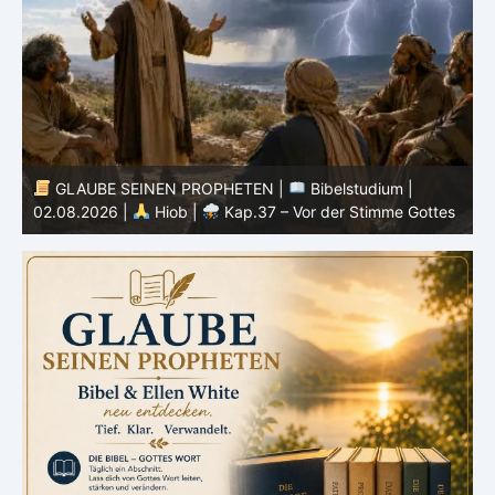
GLAUBE SEINEN PROPHETEN |
Bibelstudium |
01.08.2026 |
Hiob |
Kap.36 – Gott lehrt durch seine
3
s
Wege
u