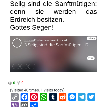
Selig sind die Sanftmütigen;
denn sie werden das
Erdreich besitzen.
Gottes Segen!
0
0
(Visited 40 times, 1 visits today)
C
F
Pi
W
T
R
M
T
T
o
a
nt
h
u
e
es
el
wi
Vi
W
T