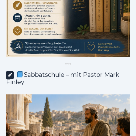
*
*
*
Sabbatschule – mit Pastor Mark
Finley