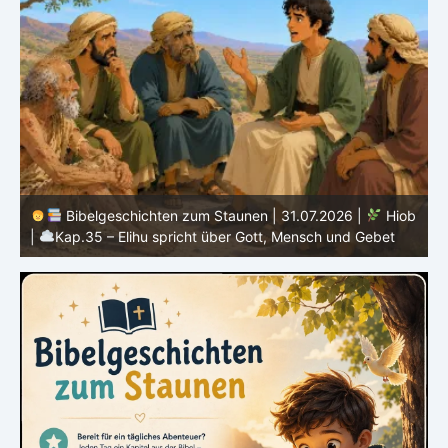
b
Bibelgeschichten zum Staunen | 30.07.2026 |
Hiob |
Kap.34 – Elihu spricht über Gottes Gerechtigkeit
|