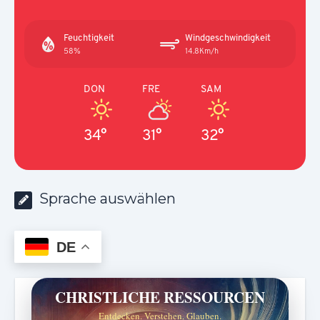
Feuchtigkeit
Windgeschwindigkeit
58%
14.8Km/h
DON
FRE
SAM
34°
31°
32°
Sprache auswählen
DE
CHRISTLICHE RESSOURCEN
Entdecken. Verstehen. Glauben.