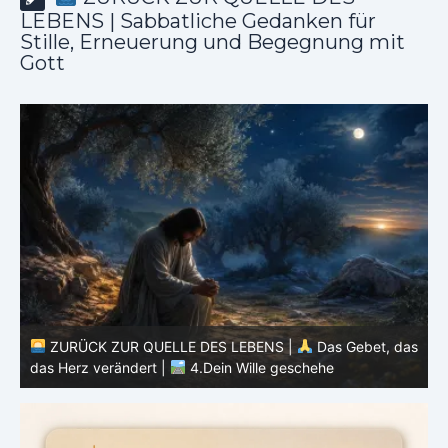
LEBENS | Sabbatliche Gedanken für
Stille, Erneuerung und Begegnung mit
Gott
as
ZURÜCK ZUR QUELLE DES LEBENS |
Das Gebet, das
das Herz verändert |
3.Dein Reich komme
d