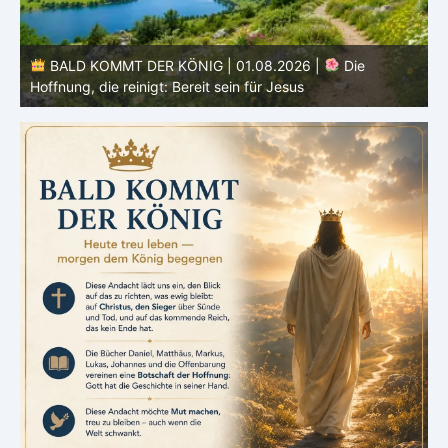
BALD KOMMT DER KÖNIG | 01.08.2026 | Einführung in
den Monat |
August – Heiligung und Charakterbildung
z