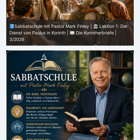
Sabbatschule mit Pastor Mark Finley |
Lektion 13: Bis
in Ewigkeit |
Im Glauben Wachsen | 2/2026
S