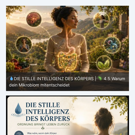
m
DIE STILLE INTELLIGENZ DES KÖRPERS |
4.4 Warum
dein Körper nicht alles verwerten kann
d