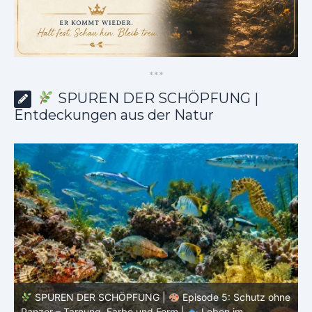
*
*
*
SPUREN DER SCHÖPFUNG |
Entdeckungen aus der Natur
ne
SPUREN DER SCHÖPFUNG |
Episode 4: Kalt, aber
lebendig – Leben ohne konstante Körpertemperatur |
o