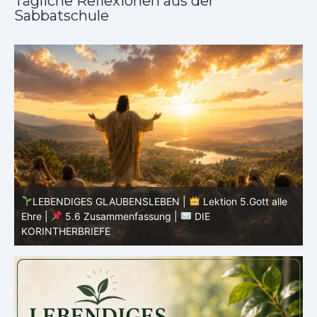
Tägliche Reflexionen aus der
Sabbatschule
LEBENDIGES GLAUBENSLEBEN |
Lektion 5.Gott alle
Ehre |
5.5 Götzendienst überwinden |
DIE
E
KORINTHERBRIEFE
K