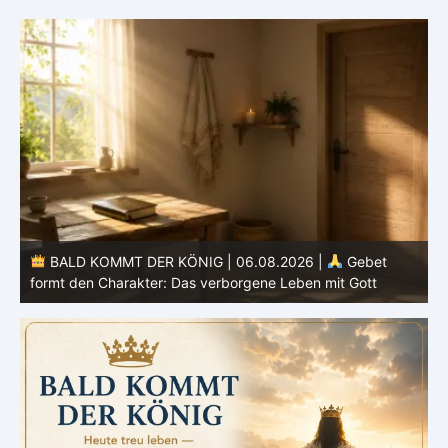
BALD KOMMT DER KÖNIG | 05.08.2026 |
Tägliche
Hingabe: Jeden Tag neu mit Christus
L