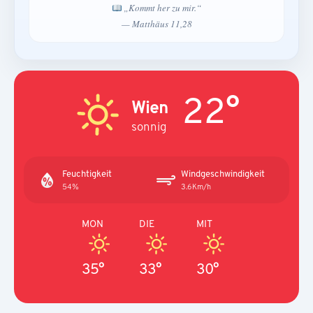
„Kommt her zu mir.“
— Matthäus 11,28
22°
Wien
sonnig
Feuchtigkeit
Windgeschwindigkeit
54%
3.6Km/h
MON
DIE
MIT
35°
33°
30°