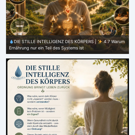
m
DIE STILLE INTELLIGENZ DES KÖRPERS | 4.6 Warum
Einfachheit oft effektiver ist als Vielfalt
d