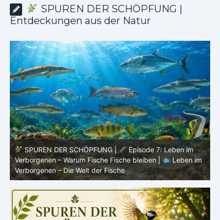
SPUREN DER SCHÖPFUNG |
Entdeckungen aus der Natur
SPUREN DER SCHÖPFUNG |
Episode 6:
m
Fortpflanzung im offenen Raum – Ordnung ohne Nest |
P
Leben im Verborgenen – Die Welt der Fische
V