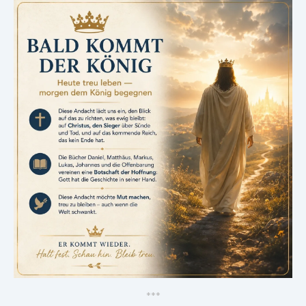
*
*
*