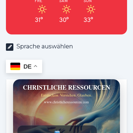
FRE
SAM
SON
31°
30°
33°
Sprache auswählen
DE
CHRISTLICHE RESSOURCEN
Entdecken. Verstehen. Glauben.
www.christlicheressourcen.com