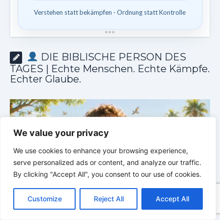
Verstehen statt bekämpfen · Ordnung statt Kontrolle
*
*
*
DIE BIBLISCHE PERSON DES
TAGES | Echte Menschen. Echte Kämpfe.
Echter Glaube.
We value your privacy
We use cookies to enhance your browsing experience,
serve personalized ads or content, and analyze our traffic.
By clicking "Accept All", you consent to our use of cookies.
C
F
P
W
T
R
M
T
T
V
o
a
i
h
u
e
e
e
w
i
Customize
Reject All
Accept All
p
c
n
a
m
d
s
l
i
b
r
T
y
e
t
t
b
d
s
e
t
e
e
L
b
e
s
l
i
e
g
t
r
DIE BIBLISCHE PERSON DES TAGES | 02.08.2026 |