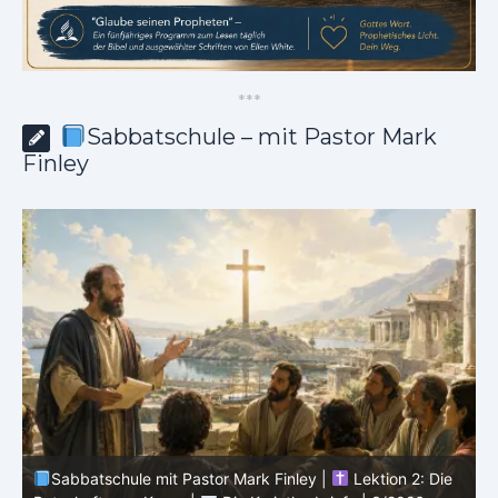
*
*
*
Sabbatschule – mit Pastor Mark
Finley
Sabbatschule mit Pastor Mark Finley |
Lektion 1: Der
Dienst von Paulus in Korinth |
Die Korintherbriefe |