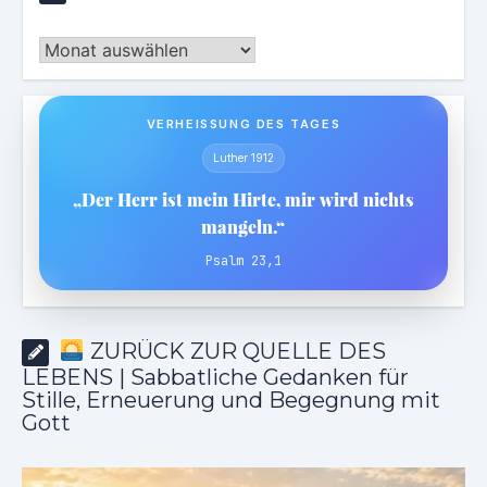
Archiv
VERHEISSUNG DES TAGES
Luther 1912
„Der Herr ist mein Hirte, mir wird nichts
mangeln.“
Psalm 23,1
ZURÜCK ZUR QUELLE DES
LEBENS | Sabbatliche Gedanken für
Stille, Erneuerung und Begegnung mit
Gott