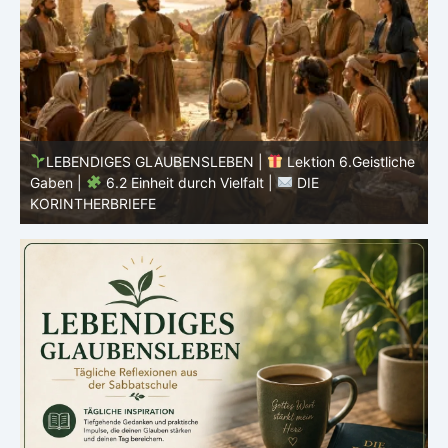
he
LEBENDIGES GLAUBENSLEBEN |
Lektion 6.Geistliche
Gaben |
6.1 Vielfältige Gaben |
DIE
E
KORINTHERBRIEFE
K