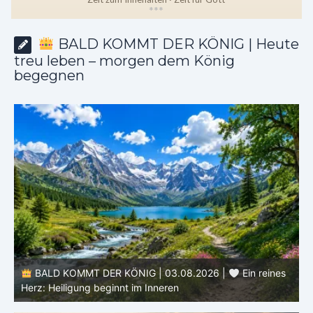
*
*
*
BALD KOMMT DER KÖNIG | Heute
treu leben – morgen dem König
begegnen
s
BALD KOMMT DER KÖNIG | 02.08.2026 |
Christus
ähnlicher werden: Verwandlung von innen heraus
H