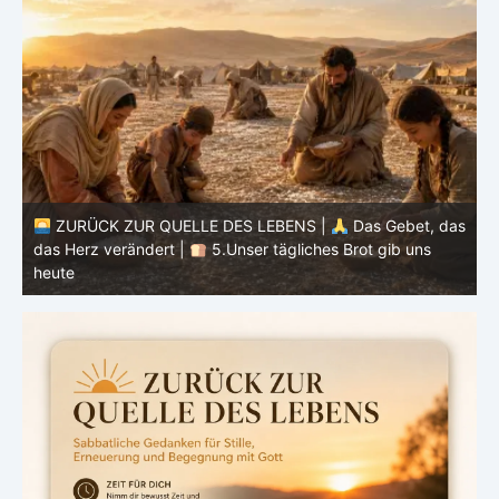
as
ZURÜCK ZUR QUELLE DES LEBENS |
Das Gebet, das
das Herz verändert |
4.Dein Wille geschehe
d