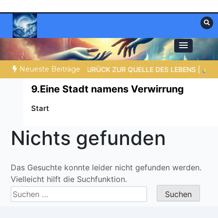
Zum
Inhalt
springen
Materialien, die stärken. Antworten, die
Christliche Ressourcen
leiten.
Neueste Beiträge
n dein ist das Reich und die Kraft und die Herrlichkeit in Ewigkeit
9.Eine Stadt namens Verwirrung
Start
Nichts gefunden
Das Gesuchte konnte leider nicht gefunden werden.
Vielleicht hilft die Suchfunktion.