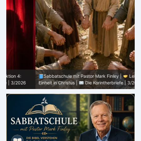
Sabbatschule mit Pastor Mark Finley |
Lektion 3:
Einheit in Christus |
Die Korintherbriefe | 3/2026
B