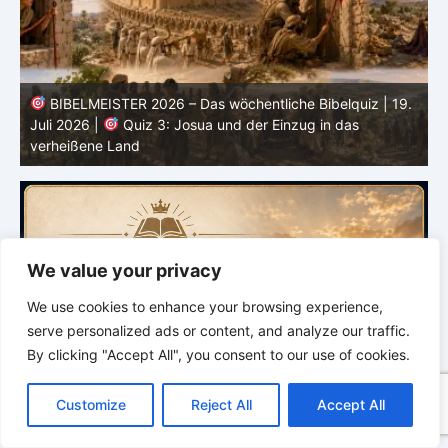
.
BIBELMEISTER 2026 – Das wöchentliche Bibelquiz | 12.
Juli 2026 |
Quiz 2 – Mose, Aaron und der Auszug aus
Ägypten
J
We value your privacy
We use cookies to enhance your browsing experience,
serve personalized ads or content, and analyze our traffic.
By clicking "Accept All", you consent to our use of cookies.
C
F
P
W
T
R
M
T
T
V
o
a
i
h
u
e
e
e
w
i
Customize
Reject All
Accept All
p
c
n
a
m
d
s
l
i
b
r
T
y
e
t
t
b
d
s
e
t
e
e
L
b
e
s
l
i
e
g
t
r