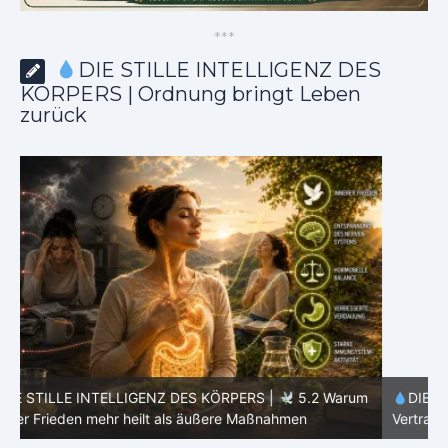
*
*
*
DIE STILLE INTELLIGENZ DES
KÖRPERS | Ordnung bringt Leben
zurück
m
DIE STILLE INTELLIGENZ DES KÖRPERS |
5.1 Warum
Vertrauen mehr bewirkt als Kontrolle
E