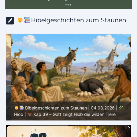
*
*
*
Bibelgeschichten zum Staunen
Bibelgeschichten zum Staunen | 04.08.2026 |
Hiob |
Kap.39 – Gott zeigt Hiob die wilden Tiere
H