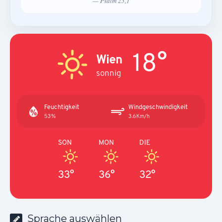
— Psalm 23,1
18°
Wien
sonnig
Feuchtigkeit
Windgeschwindigkeit
53%
3.6Km/h
SON
MON
DIE
33°
36°
32°
Sprache auswählen