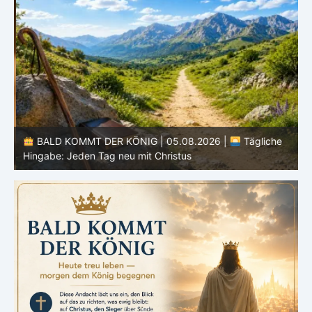
BALD KOMMT DER KÖNIG | 05.08.2026 |
Tägliche
Hingabe: Jeden Tag neu mit Christus
L