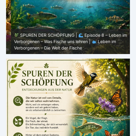
SPUREN DER SCHÖPFUNG |
Episode 8 – Leben im
Verborgenen – Was Fische uns lehren |
Leben im
V
Verborgenen – Die Welt der Fische
V