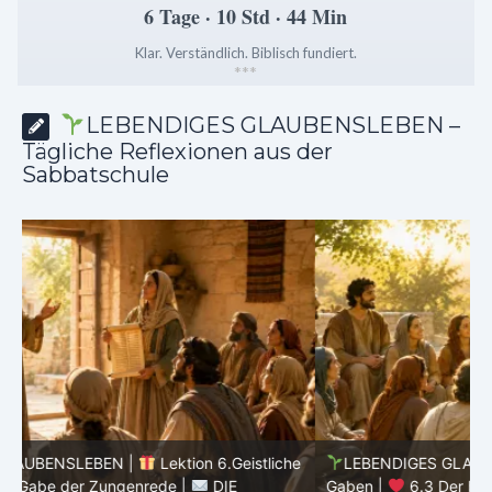
6 Tage · 10 Std · 44 Min
Klar. Verständlich. Biblisch fundiert.
*
*
*
LEBENDIGES GLAUBENSLEBEN –
Tägliche Reflexionen aus der
Sabbatschule
he
LEBENDIGES GLAUBENSLEBEN |
Lektion 6.Geistliche
Gaben |
6.3 Der bessere Weg |
DIE
G