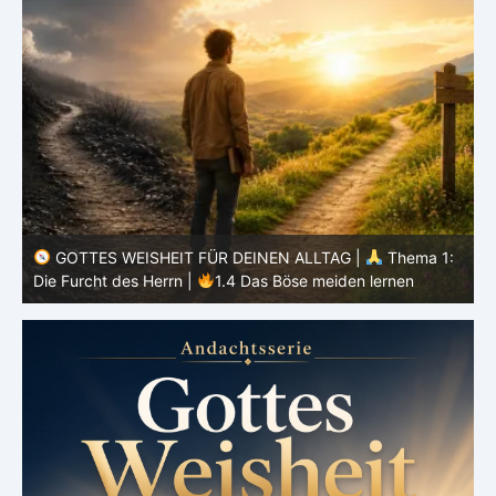
GOTTES WEISHEIT FÜR DEINEN ALLTAG |
Thema 1:
:
Die Furcht des Herrn |
1.3 Wenn Gott an erster Stelle
steht
D