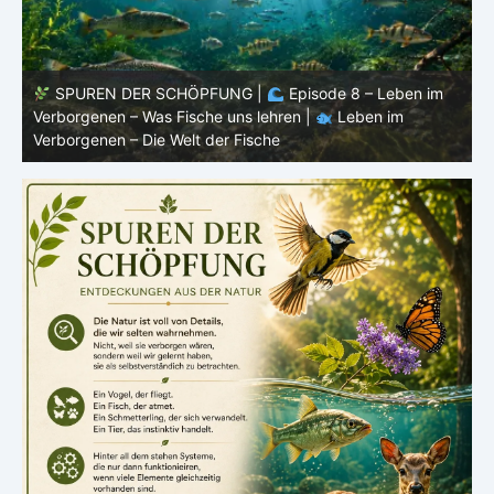
SPUREN DER SCHÖPFUNG |
Episode 8 – Leben im
Verborgenen – Was Fische uns lehren |
Leben im
V
Verborgenen – Die Welt der Fische
V