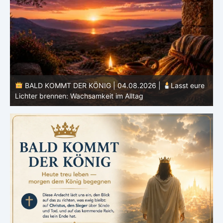
BALD KOMMT DER KÖNIG | 04.08.2026 |
Lasst eure
Lichter brennen: Wachsamkeit im Alltag
H