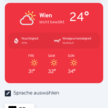
24°
Wien
leicht bewölkt
Feuchtigkeit
Windgeschwindigkeit
59%
18.4Km/h
FRE
SAM
SON
31°
32°
34°
Sprache auswählen