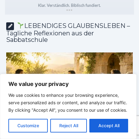
Klar. Verständlich. Biblisch fundiert.
*
*
*
LEBENDIGES GLAUBENSLEBEN –
Tägliche Reflexionen aus der
Sabbatschule
We value your privacy
We use cookies to enhance your browsing experience,
serve personalized ads or content, and analyze our traffic.
By clicking "Accept All", you consent to our use of cookies.
C
F
P
W
T
R
M
T
T
V
he
LEBENDIGES GLAUBENSLEBEN |
Lektion 6.Geistliche
o
a
i
h
u
e
e
e
w
i
Customize
Reject All
Accept All
p
c
n
a
m
d
s
l
i
b
r
Gaben |
6.3 Der bessere Weg |
DIE
G
T
y
e
t
t
b
d
s
e
t
e
e
KORINTHERBRIEFE
K
L
b
e
s
l
i
e
g
t
r