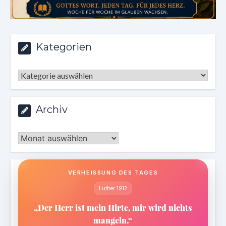
Kategorien
Kategorien
Archiv
Archiv
VERHEISSUNG DES TAGES
Luther 1912
„Der Herr ist mein Hirte, mir wird nichts
mangeln.“