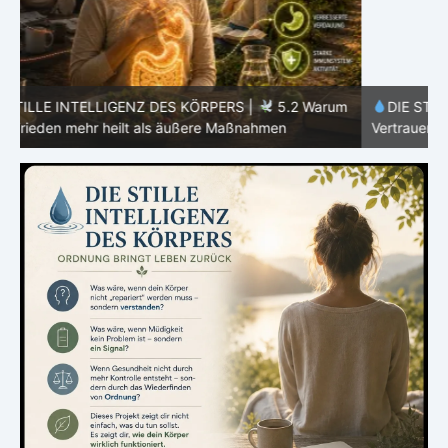
m
DIE STILLE INTELLIGENZ DES KÖRPERS |
5.1 Warum
Vertrauen mehr bewirkt als Kontrolle
E