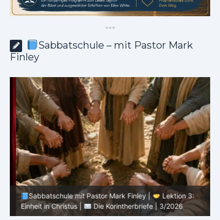
*
*
*
Sabbatschule – mit Pastor Mark
Finley
Sabbatschule mit Pastor Mark Finley |
Lektion 3:
Einheit in Christus |
Die Korintherbriefe | 3/2026
B