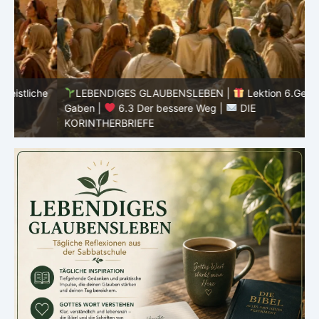
he
LEBENDIGES GLAUBENSLEBEN |
Lektion 6.Geistliche
Gaben |
6.3 Der bessere Weg |
DIE
G
KORINTHERBRIEFE
K