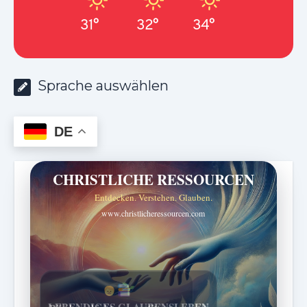
31°
32°
34°
Sprache auswählen
DE
CHRISTLICHE RESSOURCEN
Entdecken. Verstehen. Glauben.
www.christlicheressourcen.com
Bibelgeschichten zum Staunen