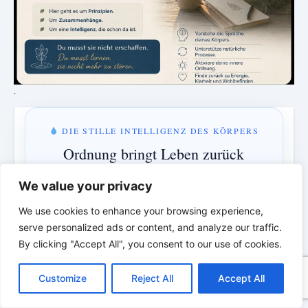
.
DIE STILLE INTELLIGENZ DES KÖRPERS
Ordnung bringt Leben zurück
Eine neue Episode über Rhythmus, Ordnung und die
We value your privacy
verborgene Intelligenz des Körpers.
We use cookies to enhance your browsing experience,
serve personalized ads or content, and analyze our traffic.
By clicking "Accept All", you consent to our use of cookies.
MONTAG & MITTWOCH · 18:00 UHR
C
F
P
W
T
R
M
T
T
V
2 Tage · 23 Std · 25 Min
o
a
i
h
u
e
e
e
w
i
Customize
Reject All
Accept All
p
c
n
a
m
d
s
l
i
b
r
T
y
e
t
t
b
d
s
e
t
e
e
L
b
e
s
l
i
e
g
t
r
Verstehen statt bekämpfen · Ordnung statt Kontrolle