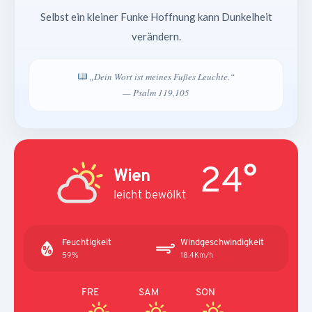
Selbst ein kleiner Funke Hoffnung kann Dunkelheit
verändern.
„Dein Wort ist meines Fußes Leuchte.“
— Psalm 119,105
24°
Wien
leicht bewölkt
Feuchtigkeit
Windgeschwindigkeit
59%
18.4Km/h
FRE
SAM
SON