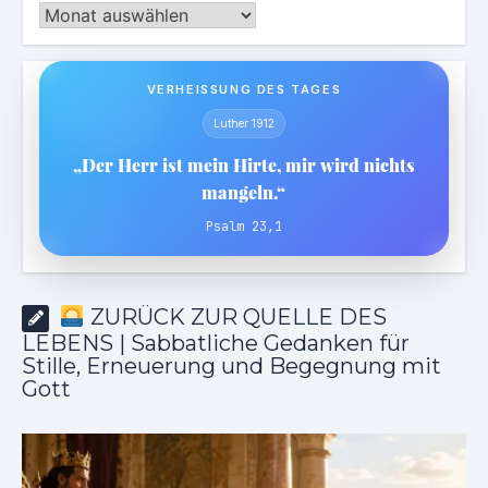
Archiv
VERHEISSUNG DES TAGES
Luther 1912
„Der Herr ist mein Hirte, mir wird nichts
mangeln.“
Psalm 23,1
ZURÜCK ZUR QUELLE DES
LEBENS | Sabbatliche Gedanken für
Stille, Erneuerung und Begegnung mit
Gott