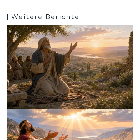
k
p
s
Weitere Berichte