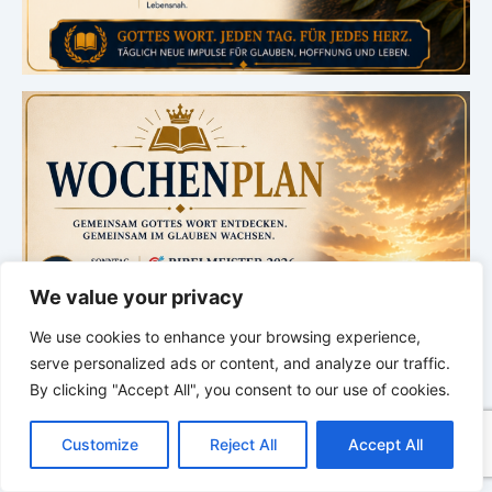
We value your privacy
We use cookies to enhance your browsing experience,
serve personalized ads or content, and analyze our traffic.
By clicking "Accept All", you consent to our use of cookies.
C
F
P
W
T
R
M
T
T
V
o
a
i
h
u
e
e
e
w
i
Customize
Reject All
Accept All
p
c
n
a
m
d
s
l
i
b
r
T
y
e
t
t
b
d
s
e
t
e
e
L
b
e
s
l
i
e
g
t
r