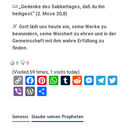
„Gedenke des Sabbattages, daß du ihn
heiligest.“ (2. Mose 20,8)
Gott lädt uns heute ein, seine Werke zu
bewundern, seine Weisheit zu ehren und in der
Gemeinschaft mit ihm wahre Erfüllung zu
finden.
0
0
(Visited 69 times, 1 visits today)
C
F
Pi
W
T
R
M
T
T
o
a
nt
h
u
e
es
el
wi
Vi
W
T
py
ce
er
at
m
d
se
e
tt
b
or
eil
Li
b
es
s
bl
di
n
gr
er
er
d
e
n
o
t
A
r
t
g
a
Genesis
Glaube seinen Propheten
Pr
n
k
o
p
er
m
es