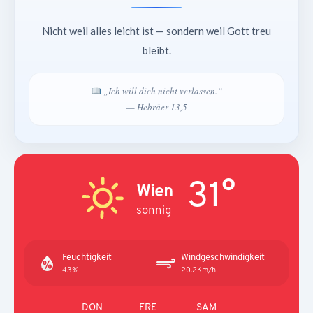
Nicht weil alles leicht ist — sondern weil Gott treu
bleibt.
„Ich will dich nicht verlassen.“
— Hebräer 13,5
31°
Wien
sonnig
Feuchtigkeit
Windgeschwindigkeit
43%
20.2Km/h
DON
FRE
SAM