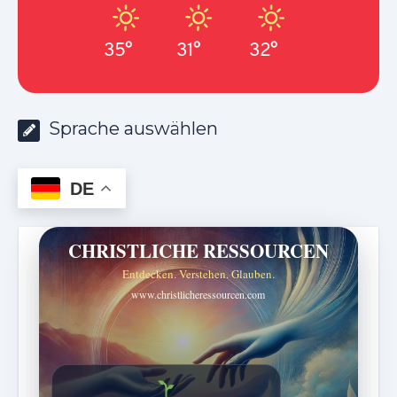
35°
31°
32°
Sprache auswählen
DE
CHRISTLICHE RESSOURCEN
Entdecken. Verstehen. Glauben.
www.christlicheressourcen.com