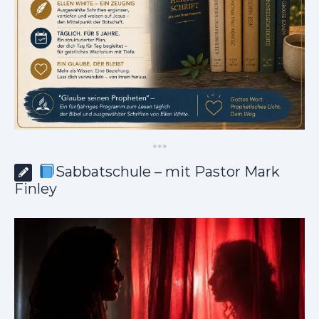
*
*
*
Sabbatschule – mit Pastor Mark
Finley