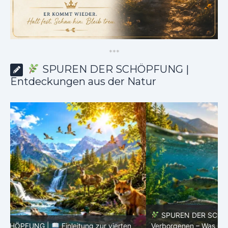
*
*
*
SPUREN DER SCHÖPFUNG |
Entdeckungen aus der Natur
SPUREN DER SCHÖPFUNG |
Episode 8 – Leben im
Verborgenen – Was Fische uns lehren |
Leben im
V