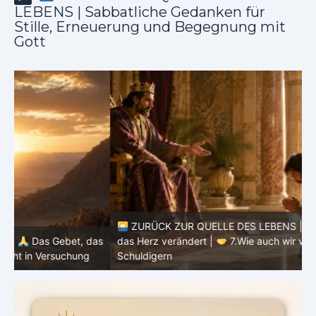
LEBENS | Sabbatliche Gedanken für
Stille, Erneuerung und Begegnung mit
Gott
ZURÜCK ZUR QUELLE DES LEBENS |
Das Gebet, das
as
das Herz verändert |
7.Wie auch wir vergeben unsern
Schuldigern
d