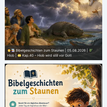
Bibelgeschichten zum Staunen | 04.08.2026 |
Hiob |
Kap.39 – Gott zeigt Hiob die wilden Tiere
H