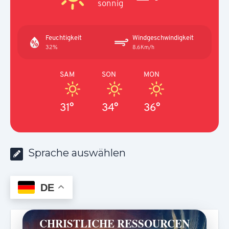
sonnig
Feuchtigkeit
Windgeschwindigkeit
32%
8.6Km/h
SAM
SON
MON
31°
34°
36°
Sprache auswählen
DE
CHRISTLICHE RESSOURCEN