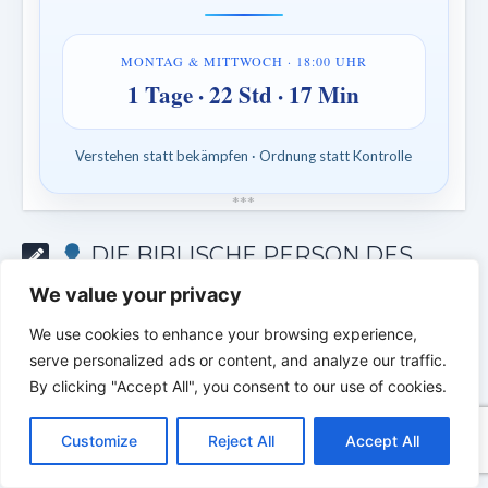
MONTAG & MITTWOCH · 18:00 UHR
1 Tage · 22 Std · 17 Min
Verstehen statt bekämpfen · Ordnung statt Kontrolle
*
*
*
DIE BIBLISCHE PERSON DES
TAGES | Echte Menschen. Echte Kämpfe.
We value your privacy
Echter Glaube.
We use cookies to enhance your browsing experience,
serve personalized ads or content, and analyze our traffic.
By clicking "Accept All", you consent to our use of cookies.
C
F
P
W
T
R
M
T
T
V
o
a
i
h
u
e
e
e
w
i
Customize
Reject All
Accept All
p
c
n
a
m
d
s
l
i
b
r
T
y
e
t
t
b
d
s
e
t
e
e
L
b
e
s
l
i
e
g
t
r