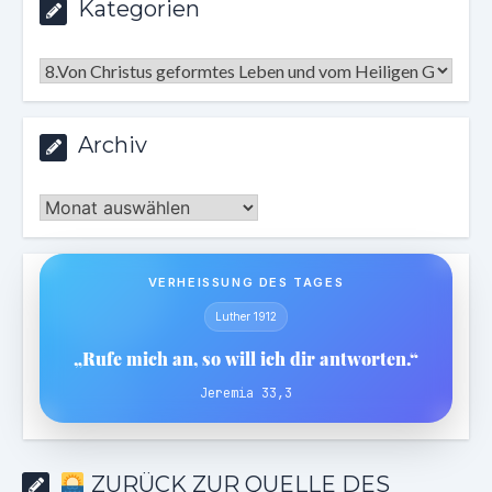
Kategorien
Kategorien
Archiv
Archiv
VERHEISSUNG DES TAGES
Luther 1912
„Rufe mich an, so will ich dir antworten.“
Jeremia 33,3
ZURÜCK ZUR QUELLE DES