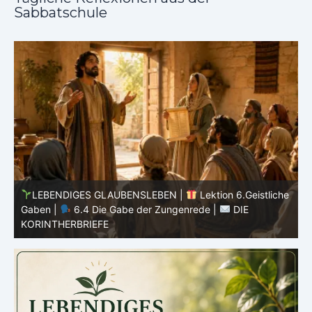
Sabbatschule
he
LEBENDIGES GLAUBENSLEBEN |
Lektion 6.Geistliche
Gaben |
6.3 Der bessere Weg |
DIE
G
KORINTHERBRIEFE
K