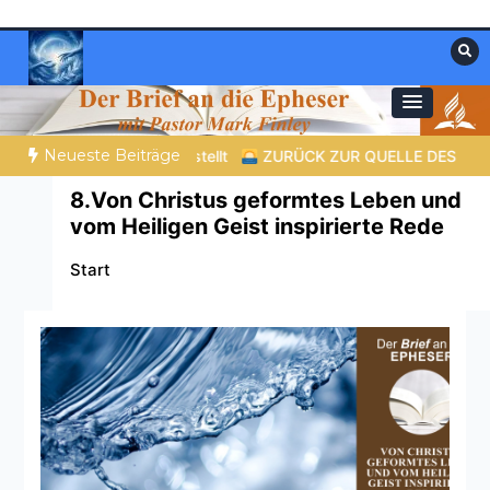
Zum
Inhalt
springen
Materialien, die stärken. Antworten, die
Christliche Ressourcen
leiten.
Neueste Beiträge
rz verändert |
10.Denn dein ist das Reich und die Kraft und die He
8.Von Christus geformtes Leben und
vom Heiligen Geist inspirierte Rede
Start