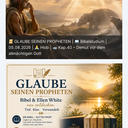
GLAUBE SEINEN PROPHETEN |
Bibelstudium |
04.08.2026 |
Hiob |
Kap.39 – Gottes Weisheit in der
0
Schöpfung
d