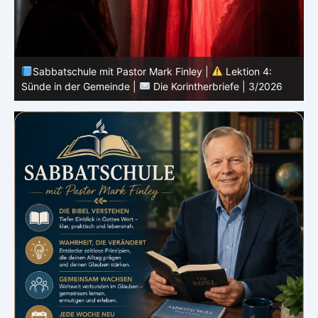
Sabbatschule mit Pastor Mark Finley |
Lektion 3:
Einheit in Christus |
Die Korintherbriefe | 3/2026
B