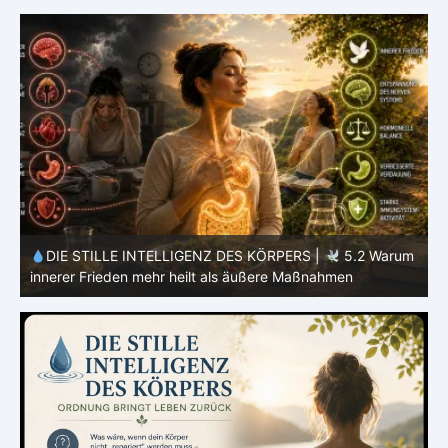
m
DIE STILLE INTELLIGENZ DES KÖRPERS |
5.1 Warum
Vertrauen mehr bewirkt als Kontrolle
E