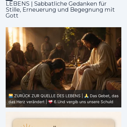
LEBENS | Sabbatliche Gedanken für
Stille, Erneuerung und Begegnung mit
Gott
as
ZURÜCK ZUR QUELLE DES LEBENS |
Das Gebet, das
d
das Herz verändert |
6.Und vergib uns unsere Schuld
h