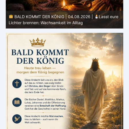
BALD KOMMT DER KÖNIG | 04.08.2026 |
Lasst eure
Lichter brennen: Wachsamkeit im Alltag
H