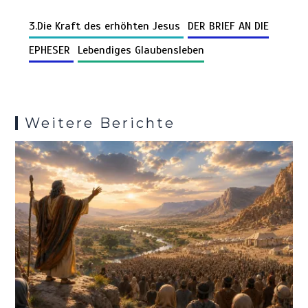
Li
b
es
s
bl
di
n
gr
er
er
d
e
n
o
t
A
r
t
g
a
3.Die Kraft des erhöhten Jesus
DER BRIEF AN DIE
Pr
n
k
o
p
er
m
es
EPHESER
Lebendiges Glaubensleben
k
p
s
Weitere Berichte