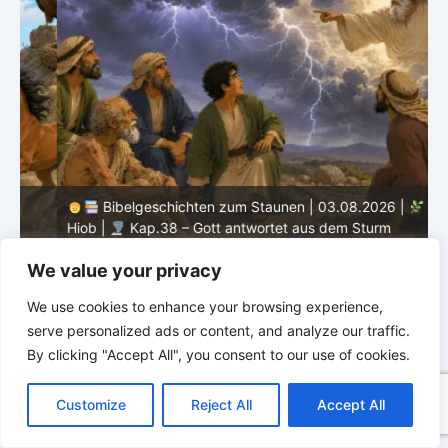
Bibelgeschichten zum Staunen | 03.08.2026 |
H
Hiob |
Kap.38 – Gott antwortet aus dem Sturm
D
We value your privacy
We use cookies to enhance your browsing experience,
serve personalized ads or content, and analyze our traffic.
By clicking "Accept All", you consent to our use of cookies.
C
F
P
W
T
R
M
T
T
V
o
a
i
h
u
e
e
e
w
i
Customize
Reject All
Accept All
p
c
n
a
m
d
s
l
i
b
r
T
y
e
t
t
b
d
s
e
t
e
e
L
b
e
s
l
i
e
g
t
r