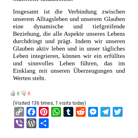
Insgesamt ist die Verbindung zwischen
unserem Alltagsleben und unserem Glauben
eine dynamische und tiefgreifende
Beziehung, die alle Aspekte unseres Lebens
durchdringt und prägt. Indem wir unseren
Glauben aktiv leben und in unser tägliches
Leben integrieren, können wir ein erfülltes
und sinnvolles Leben führen, das im
Einklang mit unseren Überzeugungen und
Werten steht.
0
0
(Visited 136 times, 1 visits today)
C
F
Pi
W
T
R
M
T
T
o
a
nt
h
u
e
es
el
wi
Vi
W
T
py
ce
er
at
m
d
se
e
tt
b
or
eil