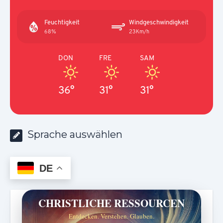
Feuchtigkeit
Windgeschwindigkeit
68%
23Km/h
DON
FRE
SAM
36°
31°
31°
Sprache auswählen
DE
CHRISTLICHE RESSOURCEN
Entdecken. Verstehen. Glauben.