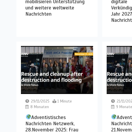
mobilisieren Unterstützung
digitale
und weitere weltweite
Verkündig
Nachrichten
Jahr 2027
Nachrich
29/11/2025
1 Minute
21/11/20
8 Monaten
9 Monat
Adventistisches
Advent
Nachrichten Netzwerk,
Nachrich
28.November 2025: Frau
21.Novem