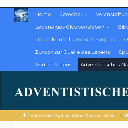
Zum
Inhalt
Home
Sprecher
Veranstaltu
springen
Lebendiges Glaubensleben
Bib
Die stille Intelligenz des Körpers
D
Zurück zur Quelle des Lebens
Spu
Andere Videos
Adventistisches N
Christliche Ressour
Materialien, die stärken. Antworten, die leit
Neueste Beiträge
Grenzen erlebte
LEBENDIGES GLAUBENSLEBEN |
Lektion 6.Ge