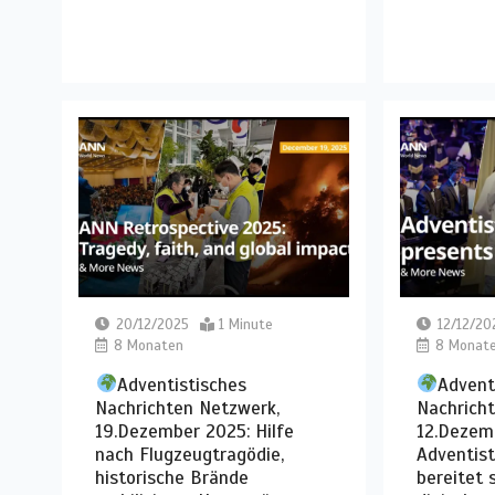
20/12/2025
1 Minute
12/12/20
8 Monaten
8 Monat
Adventistisches
Advent
Nachrichten Netzwerk,
Nachrich
19.Dezember 2025: Hilfe
12.Dezem
nach Flugzeugtragödie,
Adventist
historische Brände
bereitet 