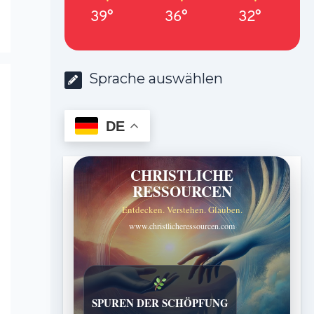
39°
36°
32°
Sprache auswählen
DE
CHRISTLICHE
RESSOURCEN
Entdecken. Verstehen. Glauben.
www.christlicheressourcen.com
SPUREN DER SCHÖPFUNG