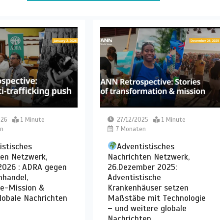
026
1 Minute
27/12/2025
1 Minute
n
7 Monaten
istisches
Adventistisches
ten Netzwerk,
Nachrichten Netzwerk,
 2026 : ADRA gegen
26.Dezember 2025:
handel,
Adventistische
e-Mission &
Krankenhäuser setzen
lobale Nachrichten
Maßstäbe mit Technologie
– und weitere globale
Nachrichten