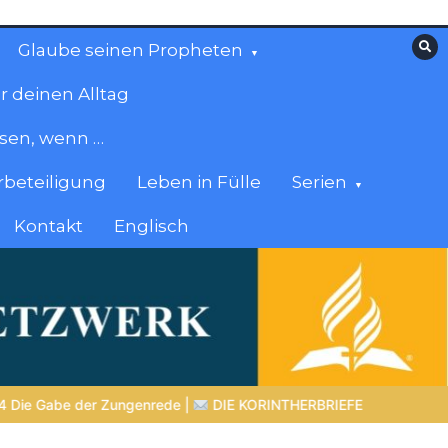
Glaube seinen Propheten
r deinen Alltag
esen, wenn …
beteiligung
Leben in Fülle
Serien
Kontakt
Englisch
ERBRIEFE
GLAUBE SEINEN PROPHETEN |
Bibelstudium | 05.