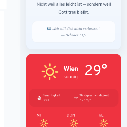
Nicht weil alles leicht ist — sondern weil
Gott treu bleibt.
„Ich will dich nicht verlassen.“
— Hebräer 13,5
29°
Wien
sonnig
Feuchtigkeit
Windgeschwindigkeit
38%
7.2Km/h
MIT
DON
FRE