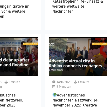
Katastrophenhilfe-Einsatz &
ungsinitiative im
weitere weltweite
 vor & weitere
Nachrichten
ten
25
1 Minute
14/11/2025
1 Minute
en
9 Monaten
istisches
Adventistisches
ten Netzwerk,
Nachrichten Netzwerk, 14.
ber 2025:
November 2025: Kreative