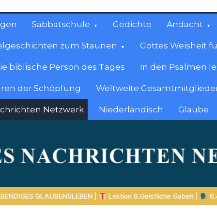
ngen
Sabbatschule
Gedichte
Andacht
elgeschichten zum Staunen
Gottes Weisheit fü
ie biblische Person des Tages
In den Psalmen l
ren der Schöpfung
Weltweite Gesamtmitglieder
achrichten Netzwerk
Niederländisch
Glaube
cen
en.
istliche Gaben |
6.4 Die Gabe der Zungenrede |
DIE KORINTH