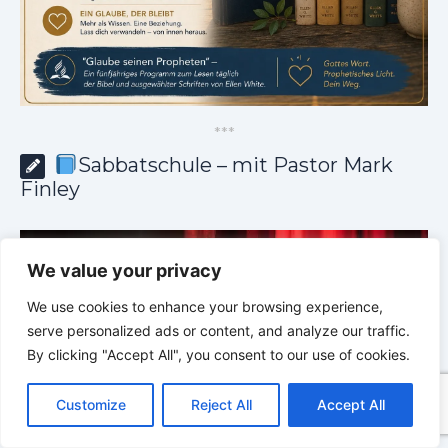
*
*
*
Sabbatschule – mit Pastor Mark
Finley
We value your privacy
We use cookies to enhance your browsing experience,
serve personalized ads or content, and analyze our traffic.
By clicking "Accept All", you consent to our use of cookies.
C
F
P
W
T
R
M
T
T
V
o
a
i
h
u
e
e
e
w
i
Customize
Reject All
Accept All
p
c
n
a
m
d
s
l
i
b
r
T
y
e
t
t
b
d
s
e
t
e
e
L
b
e
s
l
i
e
g
t
r