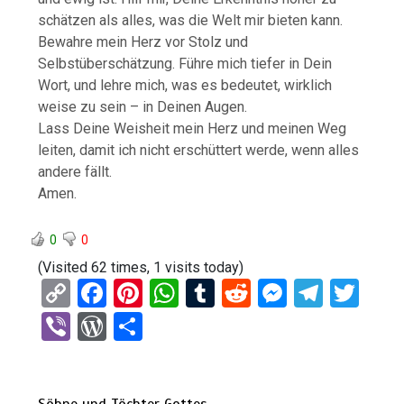
schätzen als alles, was die Welt mir bieten kann.
Bewahre mein Herz vor Stolz und
Selbstüberschätzung. Führe mich tiefer in Dein
Wort, und lehre mich, was es bedeutet, wirklich
weise zu sein – in Deinen Augen.
Lass Deine Weisheit mein Herz und meinen Weg
leiten, damit ich nicht erschüttert werde, wenn alles
andere fällt.
Amen.
0
0
(Visited 62 times, 1 visits today)
C
F
Pi
W
T
R
M
T
T
o
a
nt
h
u
e
es
el
wi
Vi
W
T
py
ce
er
at
m
d
se
e
tt
b
or
eil
Li
b
es
s
bl
di
n
gr
er
er
d
e