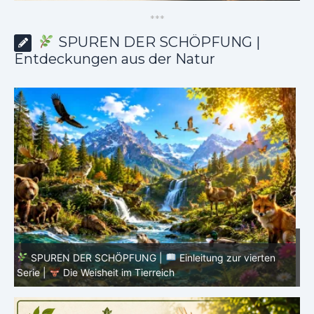
*
*
*
SPUREN DER SCHÖPFUNG |
Entdeckungen aus der Natur
SPUREN DER SCHÖPFUNG |
Episode 8 – Leben im
Verborgenen – Was Fische uns lehren |
Leben im
V
Verborgenen – Die Welt der Fische
V