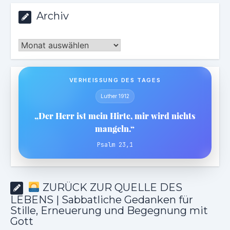
Archiv
Archiv
VERHEISSUNG DES TAGES
Luther 1912
„Der Herr ist mein Hirte, mir wird nichts
mangeln.“
Psalm 23,1
ZURÜCK ZUR QUELLE DES
LEBENS | Sabbatliche Gedanken für
Stille, Erneuerung und Begegnung mit
Gott