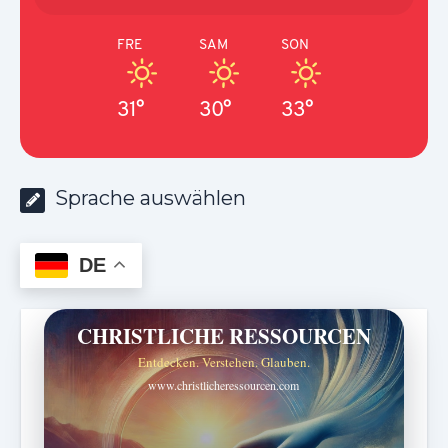
FRE
SAM
SON
31°
30°
33°
Sprache auswählen
DE
CHRISTLICHE RESSOURCEN
Entdecken. Verstehen. Glauben.
www.christlicheressourcen.com