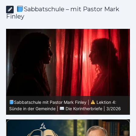
Sabbatschule – mit Pastor Mark
Finley
Sabbatschule mit Pastor Mark Finley |
Lektion 3:
Einheit in Christus |
Die Korintherbriefe | 3/2026
B