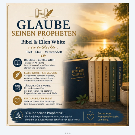
*
*
*