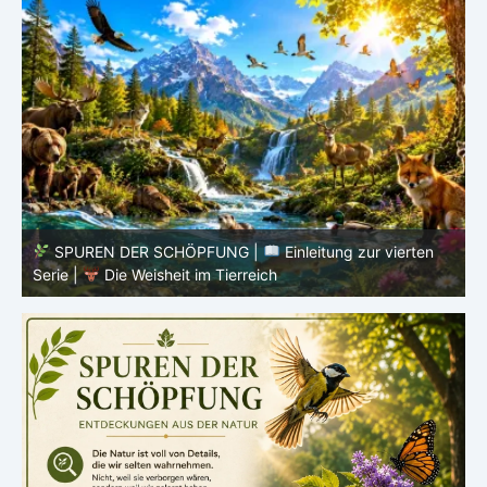
SPUREN DER SCHÖPFUNG |
Episode 8 – Leben im
Verborgenen – Was Fische uns lehren |
Leben im
V
Verborgenen – Die Welt der Fische
V