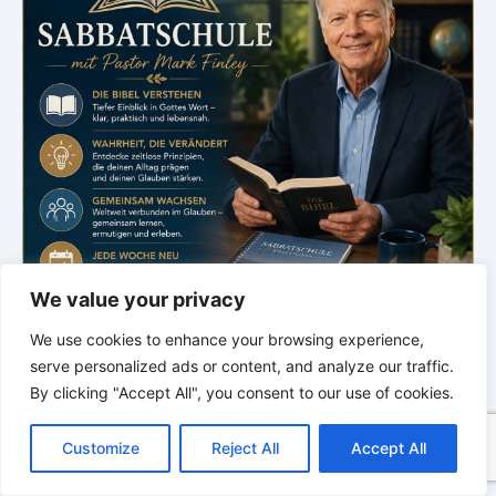
We value your privacy
We use cookies to enhance your browsing experience,
serve personalized ads or content, and analyze our traffic.
By clicking "Accept All", you consent to our use of cookies.
.
C
F
P
W
T
R
M
T
T
V
o
a
i
h
u
e
e
e
w
i
Bibelstudium
Customize
Reject All
Accept All
p
c
n
a
m
d
s
l
i
b
r
T
Sabbatschule
y
e
t
t
b
d
s
e
t
e
e
L
b
e
s
l
i
e
g
t
r