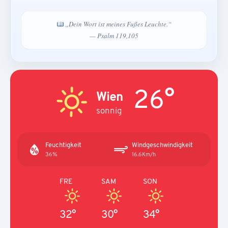
„Dein Wort ist meines Fußes Leuchte.“
— Psalm 119,105
26°
Wien
sonnig
Feuchtigkeit
Windgeschwindigkeit
36%
16.6Km/h
FRE
SAM
SON
32°
30°
34°