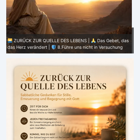
ZURÜCK ZUR QUELLE DES LEBENS |
Das Gebet, das
as
das Herz verändert |
7.Wie auch wir vergeben unsern
Schuldigern
d