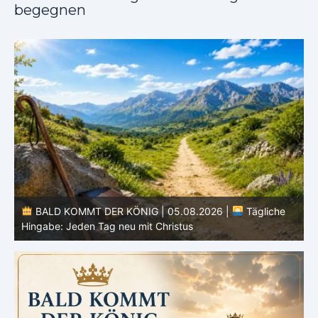
begegnen
BALD KOMMT DER KÖNIG | 04.08.2026 |
Lasst eure
Lichter brennen: Wachsamkeit im Alltag
H