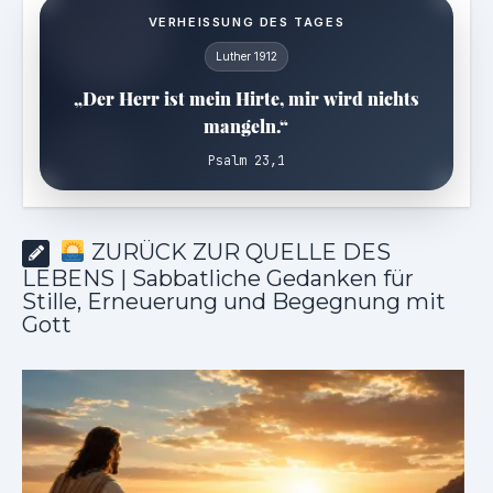
VERHEISSUNG DES TAGES
Luther 1912
„Der Herr ist mein Hirte, mir wird nichts
mangeln.“
Psalm 23,1
ZURÜCK ZUR QUELLE DES
LEBENS | Sabbatliche Gedanken für
Stille, Erneuerung und Begegnung mit
Gott