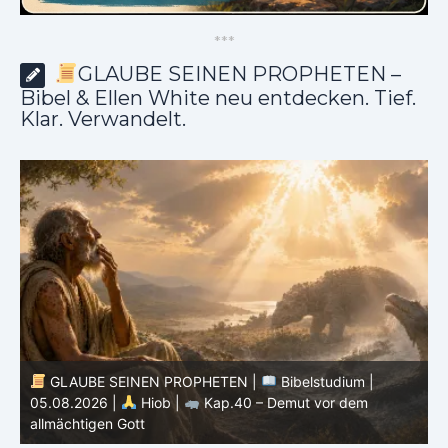
*
*
*
GLAUBE SEINEN PROPHETEN –
Bibel & Ellen White neu entdecken. Tief.
Klar. Verwandelt.
GLAUBE SEINEN PROPHETEN |
Bibelstudium |
04.08.2026 |
Hiob |
Kap.39 – Gottes Weisheit in der
0
Schöpfung
d