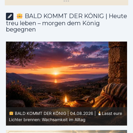
*
*
*
BALD KOMMT DER KÖNIG | Heute
treu leben – morgen dem König
begegnen
e
BALD KOMMT DER KÖNIG | 03.08.2026 |
Ein reines
Herz: Heiligung beginnt im Inneren
ä