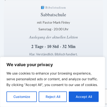
Bibelstudium
Sabbatschule
mit Pastor Mark Finley
Samstag · 20:00 Uhr
Auslegung der aktuellen Lektion
2 Tage · 10 Std · 32 Min
Klar. Verständlich. Biblisch fundiert.
*
*
*
We value your privacy
LEBENDIGES GLAUBENSLEBEN –
We use cookies to enhance your browsing experience,
Tägliche Reflexionen aus der
serve personalized ads or content, and analyze our traffic.
Sabbatschule
By clicking "Accept All", you consent to our use of cookies.
C
F
P
W
T
R
M
T
T
V
o
a
i
h
u
e
e
e
w
i
Customize
Reject All
Accept All
p
c
n
a
m
d
s
l
i
b
r
T
y
e
t
t
b
d
s
e
t
e
e
L
b
e
s
l
i
e
g
t
r