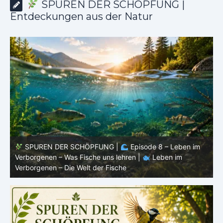
SPUREN DER SCHÖPFUNG |
Entdeckungen aus der Natur
SPUREN DER SCHÖPFUNG |
Episode 7: Leben im
Verborgenen – Warum Fische Fische bleiben |
Leben im
F
Verborgenen – Die Welt der Fische
L