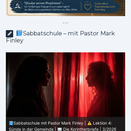
*
*
*
Sabbatschule – mit Pastor Mark
Finley
Sabbatschule mit Pastor Mark Finley |
Lektion 3:
Einheit in Christus |
Die Korintherbriefe | 3/2026
B