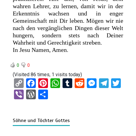
wahren Lehrer, zu lernen, damit wir in der
Erkenntnis wachsen und in enger
Gemeinschaft mit Dir leben. Mögen wir nie
nach den vergänglichen Dingen dieser Welt
hungern, sondern stets nach Deiner
Wahrheit und Gerechtigkeit streben.
In Jesu Namen, Amen.
0
0
(Visited 86 times, 1 visits today)
C
F
Pi
W
T
R
M
T
T
o
a
nt
h
u
e
es
el
wi
Vi
W
T
py
ce
er
at
m
d
se
e
tt
b
or
eil
Li
b
es
s
bl
di
n
gr
er
er
d
e
n
o
t
A
r
t
g
a
Söhne und Töchter Gottes
Pr
n
k
o
p
er
m
es