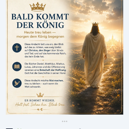
*
*
*