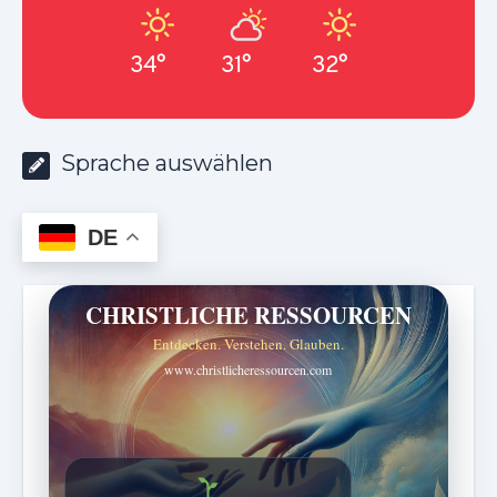
34°
31°
32°
Sprache auswählen
DE
CHRISTLICHE RESSOURCEN
Entdecken. Verstehen. Glauben.
www.christlicheressourcen.com