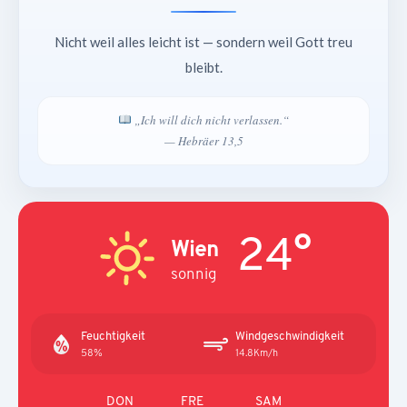
Nicht weil alles leicht ist — sondern weil Gott treu
bleibt.
„Ich will dich nicht verlassen.“
— Hebräer 13,5
24°
Wien
sonnig
Feuchtigkeit
Windgeschwindigkeit
58%
14.8Km/h
DON
FRE
SAM