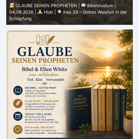
GLAUBE SEINEN PROPHETEN |
Bibelstudium |
r
03.08.2026 |
Hiob |
Kap.38 – Gott antwortet aus
P
dem Sturm
K