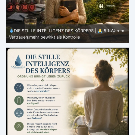
m
DIE STILLE INTELLIGENZ DES KÖRPERS |
4.7 Warum
Ernährung nur ein Teil des Systems ist
E