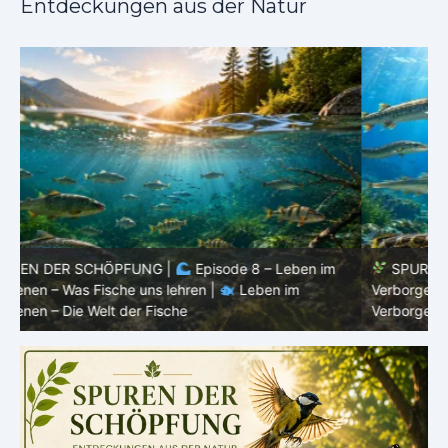
Entdeckungen aus der Natur
SPUREN DER SCHÖPFUNG |
Episode 7: Leben im
Verborgenen – Warum Fische Fische bleiben |
Leben im
F
Verborgenen – Die Welt der Fische
L