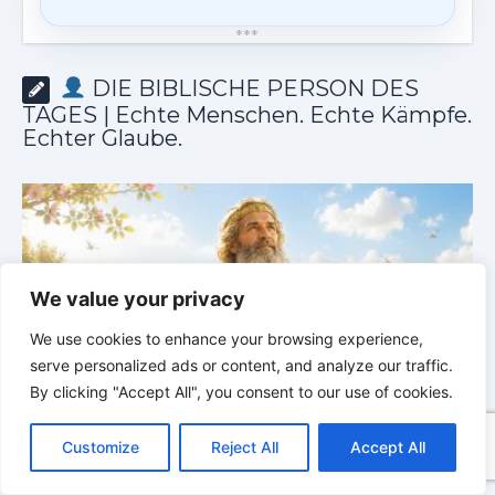
*
*
*
DIE BIBLISCHE PERSON DES
TAGES | Echte Menschen. Echte Kämpfe.
Echter Glaube.
We value your privacy
We use cookies to enhance your browsing experience,
serve personalized ads or content, and analyze our traffic.
By clicking "Accept All", you consent to our use of cookies.
C
F
P
W
T
R
M
T
T
V
o
a
i
h
u
e
e
e
w
i
Customize
Reject All
Accept All
p
c
n
a
m
d
s
l
i
b
r
DIE BIBLISCHE PERSON DES TAGES | 03.08.2026 |
T
y
e
t
t
b
d
s
e
t
e
Set – der Sohn der Hoffnung nach dem Schmerz
E
e
L
b
e
s
l
i
e
g
t
r