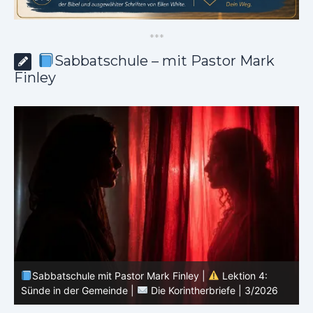
*
*
*
Sabbatschule – mit Pastor Mark
Finley
Sabbatschule mit Pastor Mark Finley |
Lektion 3:
Einheit in Christus |
Die Korintherbriefe | 3/2026
B