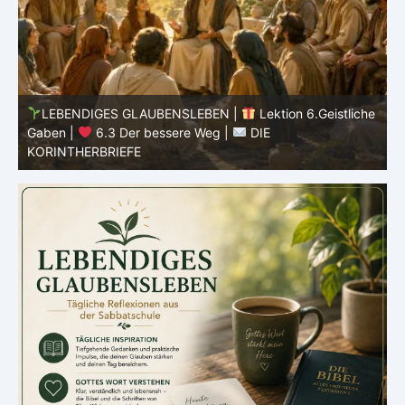
he
LEBENDIGES GLAUBENSLEBEN |
Lektion 6.Geistliche
Gaben |
6.2 Einheit durch Vielfalt |
DIE
G
KORINTHERBRIEFE
K