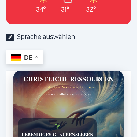
34°
31°
32°
Sprache auswählen
DE
CHRISTLICHE RESSOURCEN
Entdecken. Verstehen. Glauben.
www.christlicheressourcen.com
Bibelgeschichten zum Staunen