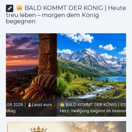
BALD KOMMT DER KÖNIG | Heute
treu leben – morgen dem König
begegnen
e
BALD KOMMT DER KÖNIG | 03.08.2026 |
Ein reines
Herz: Heiligung beginnt im Inneren
ä