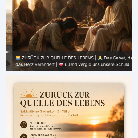
as
ZURÜCK ZUR QUELLE DES LEBENS |
Das Gebet, das
d
das Herz verändert |
6.Und vergib uns unsere Schuld
h