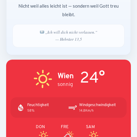
Nicht weil alles leicht ist — sondern weil Gott treu
bleibt.
„Ich will dich nicht verlassen.“
— Hebräer 13,5
24°
Wien
sonnig
Feuchtigkeit
Windgeschwindigkeit
58%
14.8Km/h
DON
FRE
SAM