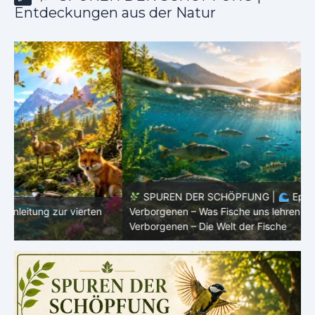
Entdeckungen aus der Natur
SPUREN DER SCHÖPFUNG |
Episode 8 – Leben im
Verborgenen – Was Fische uns lehren |
Leben im
V
Verborgenen – Die Welt der Fische
V