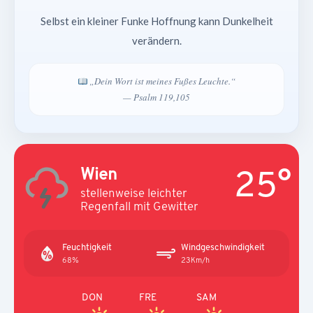
Selbst ein kleiner Funke Hoffnung kann Dunkelheit
verändern.
„Dein Wort ist meines Fußes Leuchte.“
— Psalm 119,105
25°
Wien
stellenweise leichter
Regenfall mit Gewitter
Feuchtigkeit
Windgeschwindigkeit
68%
23Km/h
DON
FRE
SAM