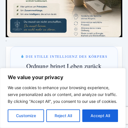
.
DIE STILLE INTELLIGENZ DES KÖRPERS
Ordnung bringt Leben zurück
Eine neue Episode über Rhythmus, Ordnung und die
We value your privacy
verborgene Intelligenz des Körpers.
We use cookies to enhance your browsing experience,
serve personalized ads or content, and analyze our traffic.
By clicking "Accept All", you consent to our use of cookies.
MONTAG & MITTWOCH · 18:00 UHR
C
F
P
W
T
R
M
T
T
V
3 Tage · 12 Std · 33 Min
o
a
i
h
u
e
e
e
w
i
Customize
Reject All
Accept All
p
c
n
a
m
d
s
l
i
b
r
T
y
e
t
t
b
d
s
e
t
e
e
L
b
e
s
l
i
e
g
t
r