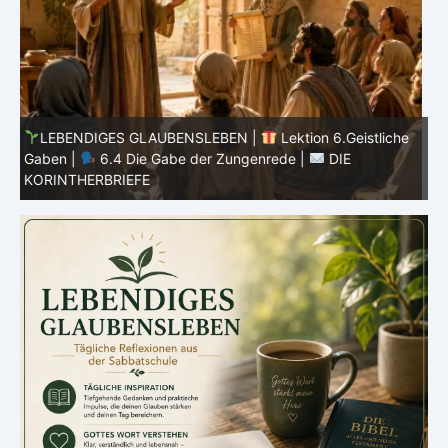
he
LEBENDIGES GLAUBENSLEBEN |
Lektion 6.Geistliche
Gaben |
6.3 Der bessere Weg |
DIE
G
KORINTHERBRIEFE
K