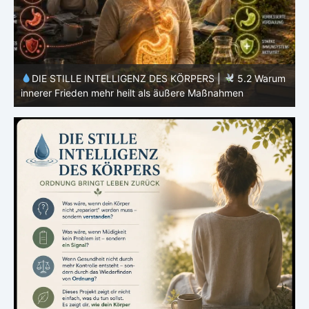
m
DIE STILLE INTELLIGENZ DES KÖRPERS |
5.1 Warum
Vertrauen mehr bewirkt als Kontrolle
E