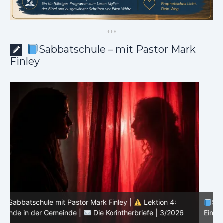
*
*
*
Sabbatschule – mit Pastor Mark
Finley
Sabbatschule mit Pastor Mark Finley |
Lektion 3:
Einheit in Christus |
Die Korintherbriefe | 3/2026
B