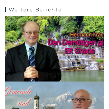
k
p
s
Weitere Berichte