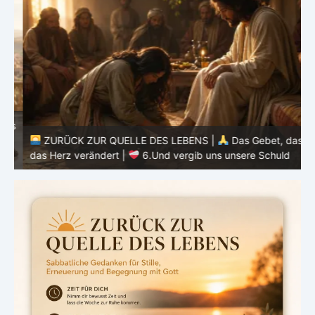
as
ZURÜCK ZUR QUELLE DES LEBENS |
Das Gebet, das
d
das Herz verändert |
6.Und vergib uns unsere Schuld
h