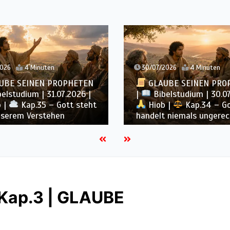
2026
4 Minuten
30/07/2026
4 Minuten
UBE SEINEN PROPHETEN
GLAUBE SEINEN PRO
elstudium | 31.07.2026 |
|
Bibelstudium | 30.07
 |
Kap.35 – Gott steht
Hiob |
Kap.34 – G
nserem Verstehen
handelt niemals ungerec
 Kap.3 | GLAUBE