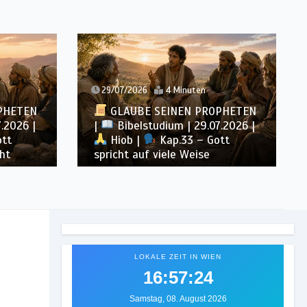
29/07/2026
4 Minuten
PHETEN
GLAUBE SEINEN PROPHETEN
.2026 |
|
Bibelstudium | 29.07.2026 |
ott
Hiob |
Kap.33 – Gott
ht
spricht auf viele Weise
LOKALE ZEIT IN WIEN
16:57:27
Samstag, 08. August 2026