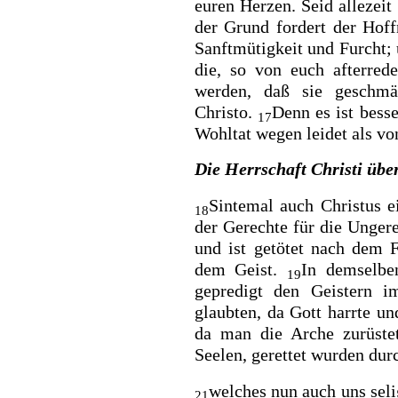
euren Herzen. Seid allezeit
der Grund fordert der Hoff
Sanftmütigkeit und Furcht; 
die, so von euch afterred
werden, daß sie geschm
Christo.
Denn es ist besse
17
Wohltat wegen leidet als vo
Die Herrschaft Christi über
Sintemal auch Christus
e
18
der Gerechte für die Ungere
und ist getötet nach dem 
dem Geist.
In demselbe
19
gepredigt
den Geistern i
glaubten, da Gott harrte u
da man die Arche zurüste
Seelen, gerettet wurden du
welches nun auch uns sel
21