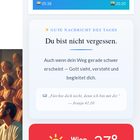
05:38
20:20
GUTE NACHRICHT DES TAGES
Du bist nicht vergessen.
Auch wenn dein Weg gerade schwer
erscheint — Gott sieht, versteht und
begleitet dich.
„Fürchte dich nicht, denn ich bin mit dir.“
— Jesaja 41,10
Wien