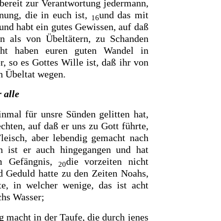
 bereit zur Verantwortung jedermann,
nung, die in euch ist,
und das mit
16
und habt ein gutes Gewissen, auf daß
en als von Übeltätern, zu Schanden
äht haben euren guten Wandel in
r, so es Gottes Wille ist, daß ihr von
n Übeltat wegen.
 alle
inmal
für unsre Sünden gelitten hat,
chten, auf daß er uns zu Gott führte,
Fleisch, aber lebendig gemacht nach
n ist er auch hingegangen und hat
m Gefängnis,
die vorzeiten nicht
20
nd Geduld hatte zu den Zeiten Noahs,
te,
in welcher wenige, das ist acht
rchs Wasser;
ig macht in
der Taufe, die durch jenes