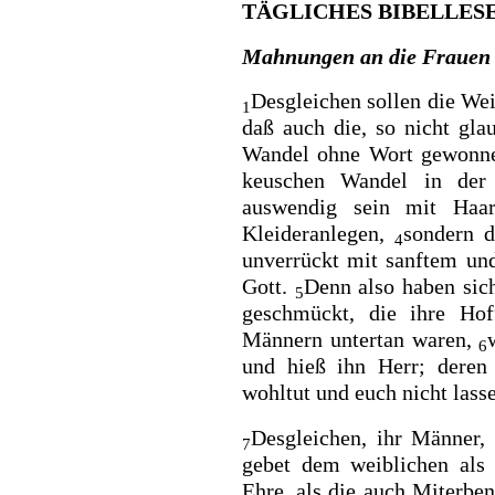
TÄGLICHES BIBELLESEN 
Mahnungen an die Frauen
Desgleichen sollen
die Wei
1
daß auch die, so nicht gl
Wandel ohne Wort gewonn
keuschen Wandel in der
auswendig sein mit Haa
Kleideranlegen,
sondern 
4
unverrückt mit sanftem und 
Gott.
Denn also haben sich
5
geschmückt, die ihre Hof
Männern untertan waren,
6
und
hieß ihn Herr; deren
wohltut und euch nicht las
Desgleichen, ihr
Männer, 
7
gebet dem weiblichen als
Ehre, als die auch Miterbe