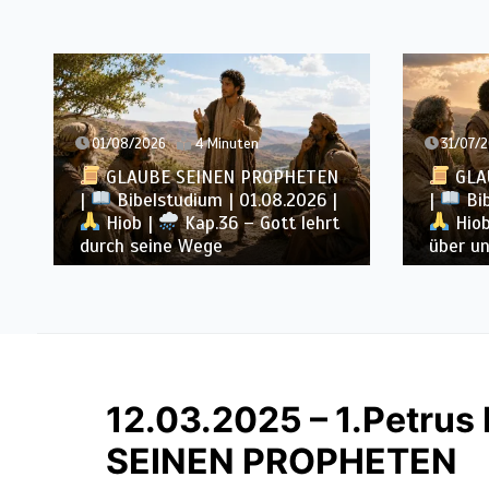
01/08/2026
4 Minuten
31/07/
GLAUBE SEINEN PROPHETEN
GLA
|
Bibelstudium | 01.08.2026 |
|
Bib
Hiob |
Kap.36 – Gott lehrt
Hiob
durch seine Wege
über u
12.03.2025 – 1.Petrus
SEINEN PROPHETEN