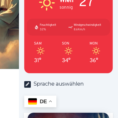
27°
sonnig
Feuchtigkeit
Windgeschwindigkeit
32%
8.6Km/h
SAM
SON
MON
31°
34°
36°
Sprache auswählen
DE