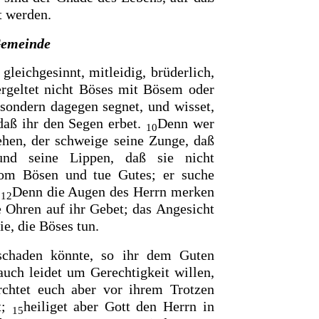
t werden.
Gemeinde
gleichgesinnt, mitleidig, brüderlich,
rgeltet nicht Böses mit Bösem oder
 sondern dagegen segnet, und wisset,
daß ihr den Segen erbet
.
Denn wer
10
sehen,
der schweige seine Zunge, daß
und seine Lippen, daß sie nicht
om Bösen und tue Gutes; er suche
.
Denn die Augen des Herrn merken
12
e Ohren auf ihr Gebet; das Angesicht
ie, die Böses tun.
schaden könnte, so ihr dem Guten
auch leidet um Gerechtigkeit willen,
ürchtet euch aber vor ihrem Trotzen
t;
heiliget aber Gott den Herrn in
15