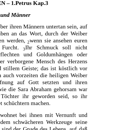
– 1.Petrus Kap.3
 und Männer
ber ihren Männern untertan sein, auf
auben an das Wort, durch der Weiber
en werden,
wenn sie ansehen euren
2
 Furcht.
Ihr Schmuck soll nicht
3
rflechten und Goldumhängen oder
der verborgene Mensch des Herzens
stillem Geiste; das ist köstlich vor
 auch vorzeiten die heiligen Weiber
fnung auf Gott setzten und ihren
wie die Sara Abraham gehorsam war
 Töchter ihr geworden seid, so ihr
set schüchtern machen.
wohnet bei ihnen mit Vernunft und
 dem schwächeren Werkzeuge seine
n sind der Gnade des Lebens, auf daß