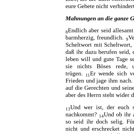
eure Gebete nicht verhinder
Mahnungen an die ganze 
Endlich aber seid allesamt 
8
barmherzig, freundlich.
Ve
9
Scheltwort mit Scheltwort,
daß ihr dazu berufen seid, 
leben will und gute Tage 
sie nichts Böses rede, 
trügen.
Er wende sich v
11
Frieden und jage ihm nach
auf die Gerechten und sein
aber des Herrn steht wider d
Und wer ist, der euch 
13
nachkommt?
Und
ob ihr 
14
so seid ihr doch selig. F
nicht und erschrecket nich