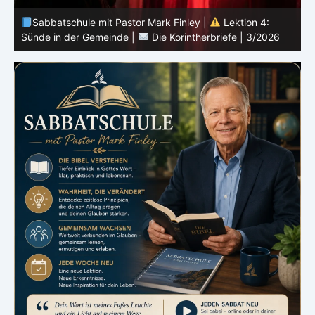
Sabbatschule mit Pastor Mark Finley |
Lektion 3:
Einheit in Christus |
Die Korintherbriefe | 3/2026
B