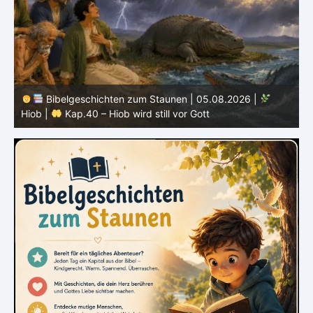
Bibelgeschichten zum Staunen | 04.08.2026 |
Hiob |
Kap.39 – Gott zeigt Hiob die wilden Tiere
H