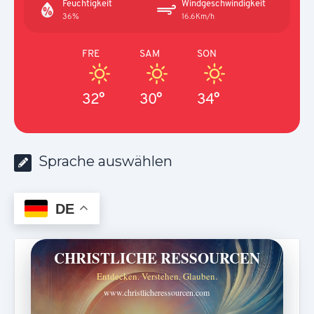
Feuchtigkeit
Windgeschwindigkeit
36%
16.6Km/h
FRE
SAM
SON
32°
30°
34°
Sprache auswählen
DE
CHRISTLICHE RESSOURCEN
Entdecken. Verstehen. Glauben.
www.christlicheressourcen.com