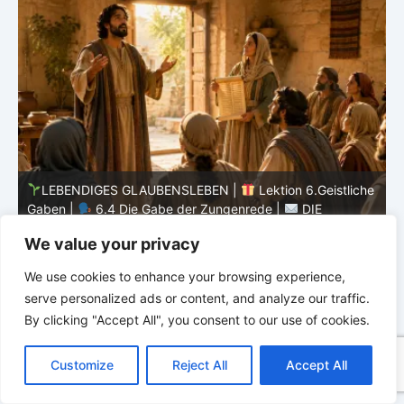
he
LEBENDIGES GLAUBENSLEBEN |
Lektion 6.Geistliche
Gaben |
6.3 Der bessere Weg |
DIE
G
KORINTHERBRIEFE
K
We value your privacy
We use cookies to enhance your browsing experience,
serve personalized ads or content, and analyze our traffic.
By clicking "Accept All", you consent to our use of cookies.
C
F
P
W
T
R
M
T
T
V
o
a
i
h
u
e
e
e
w
i
Customize
Reject All
Accept All
p
c
n
a
m
d
s
l
i
b
r
T
y
e
t
t
b
d
s
e
t
e
e
L
b
e
s
l
i
e
g
t
r