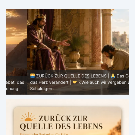
ZURÜCK ZUR QUELLE DES LEBENS |
Das Gebet, das
as
das Herz verändert |
7.Wie auch wir vergeben unsern
Schuldigern
d