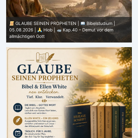
GLAUBE SEINEN PROPHETEN |
Bibelstudium |
04.08.2026 |
Hiob |
Kap.39 – Gottes Weisheit in der
0
Schöpfung
d