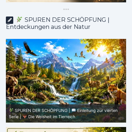
*
*
*
SPUREN DER SCHÖPFUNG |
Entdeckungen aus der Natur
SPUREN DER SCHÖPFUNG |
Episode 8 – Leben im
Verborgenen – Was Fische uns lehren |
Leben im
V
Verborgenen – Die Welt der Fische
V