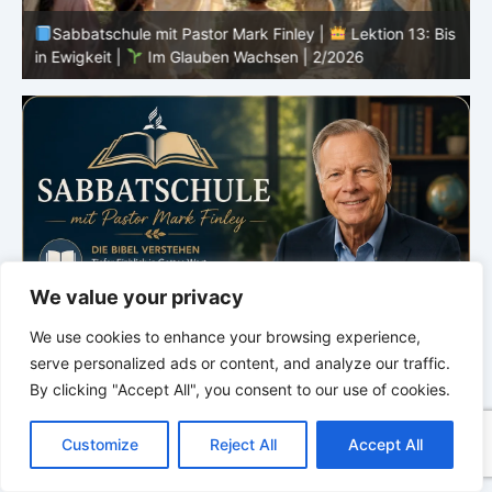
Sabbatschule mit Pastor Mark Finley |
Lektion 13: Bis
in Ewigkeit |
Im Glauben Wachsen | 2/2026
S
We value your privacy
We use cookies to enhance your browsing experience,
serve personalized ads or content, and analyze our traffic.
By clicking "Accept All", you consent to our use of cookies.
C
F
P
W
T
R
M
T
T
V
o
a
i
h
u
e
e
e
w
i
Customize
Reject All
Accept All
p
c
n
a
m
d
s
l
i
b
r
T
y
e
t
t
b
d
s
e
t
e
e
L
b
e
s
l
i
e
g
t
r