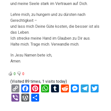
und meine Seele stark im Vertrauen auf Dich.
Lehre mich, zu hungern und zu dürsten nach
Gerechtigkeit –
und lass mich Deine Güte kosten, die besser ist als
das Leben.
Ich strecke meine Hand im Glauben zu Dir aus.
Halte mich. Trage mich. Verwandle mich.
In Jesu Namen bete ich,
Amen.
0
0
(Visited 89 times, 1 visits today)
C
F
Pi
W
T
R
M
T
T
o
a
nt
h
u
e
es
el
wi
Vi
W
T
py
ce
er
at
m
d
se
e
tt
b
or
eil