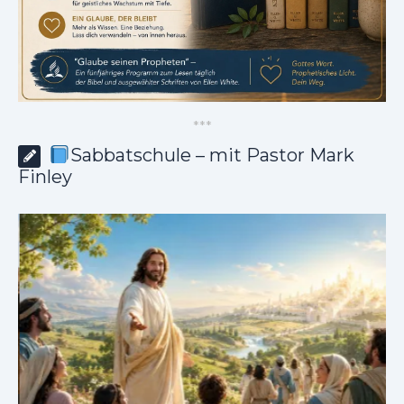
*
*
*
Sabbatschule – mit Pastor Mark
Finley