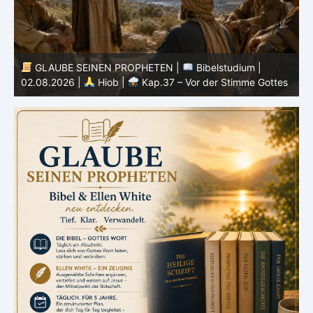
GLAUBE SEINEN PROPHETEN |
Bibelstudium |
0
02.08.2026 |
Hiob |
Kap.37 – Vor der Stimme Gottes
W