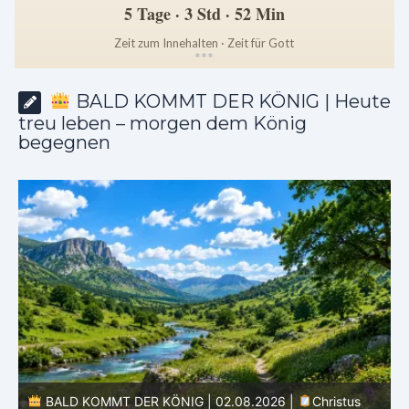
5 Tage · 3 Std · 52 Min
Zeit zum Innehalten · Zeit für Gott
*
*
*
BALD KOMMT DER KÖNIG | Heute
treu leben – morgen dem König
begegnen
s
BALD KOMMT DER KÖNIG | 02.08.2026 |
Christus