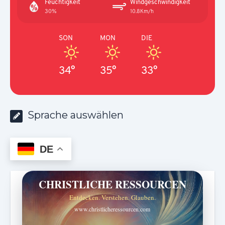
Feuchtigkeit
Windgeschwindigkeit
30%
10.8Km/h
SON
MON
DIE
34°
35°
33°
Sprache auswählen
DE
CHRISTLICHE RESSOURCEN
Entdecken. Verstehen. Glauben.
www.christlicheressourcen.com