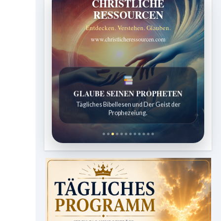
CHRISTLICHE
RESSOURCEN
Entdecken. Verstehen. Glauben.
www.christlicheressourcen.com
LEBENDIGES GLAUBENSLEBEN
Tägliche Reflexionen aus der Sabbatschule.