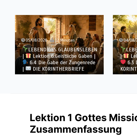
04/08/2026
11 Minuten
ENSLEBEN
LEBENDIGES GLAUBENSLEBEN
e Gaben |
|
Lektion 6.Geistliche Gaben |
ngenrede
6.3 Der bessere Weg |
DIE
EFE
KORINTHERBRIEFE
Lektion 1 Gottes Missio
Zusammenfassung