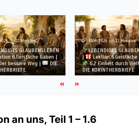
03/08/2026
12 Minuten
02/08/2026
LEBENDIGES GLAUBENSLEBEN
LEBENDIGE
|
Lektion 6.Geistliche Gaben |
|
Lektion 6.G
6.2 Einheit durch Vielfalt |
6.1 Vielfält
DIE KORINTHERBRIEFE
KORINTHERBRI
n an uns, Teil 1 – 1.6