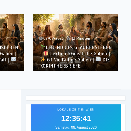
12 Minuten
31/07/2026
16 Minuten
S GLAUBENSLEBEN
LEBENDIGES GLAUBENSLEBE
eistliche Gaben |
|
Lektion 5.Gott alle Ehre |
ige Gaben |
DIE
5.6 Zusammenfassung |
DIE
EFE
KORINTHERBRIEFE
LOKALE ZEIT IN WIEN
12:35:43
Samstag, 08. August 2026