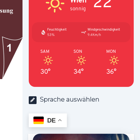
22°
sonnig
Feuchtigkeit
Windgeschwindigkeit
53%
9.4Km/h
SAM
SON
MON
30°
34°
36°
Sprache auswählen
DE