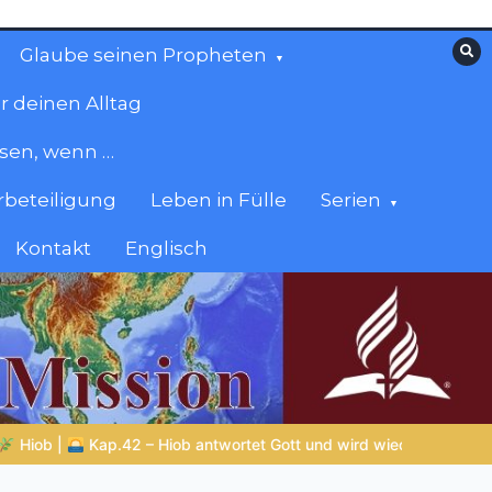
Glaube seinen Propheten
r deinen Alltag
esen, wenn …
beteiligung
Leben in Fülle
Serien
Kontakt
Englisch
t und wird wiederhergestellt
ZURÜCK ZUR QUELLE DES LEBEN