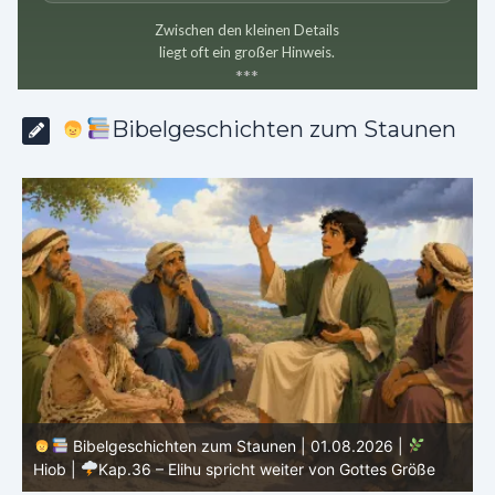
Zwischen den kleinen Details
liegt oft ein großer Hinweis.
*
*
*
Bibelgeschichten zum Staunen
Bibelgeschichten zum Staunen | 31.07.2026 |
Hiob
|
Kap.35 – Elihu spricht über Gott, Mensch und Gebet
H