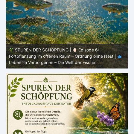
SPUREN DER SCHÖPFUNG |
Episode 5: Schutz ohne
Panzer – Tarnung, Farbe und Form |
Leben im
l
Verborgenen – Die Welt der Fische
L