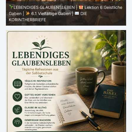
he
LEBENDIGES GLAUBENSLEBEN |
Lektion 5.Gott alle
Ehre |
5.6 Zusammenfassung |
DIE
E
KORINTHERBRIEFE
K