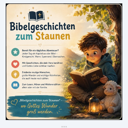
*
*
*