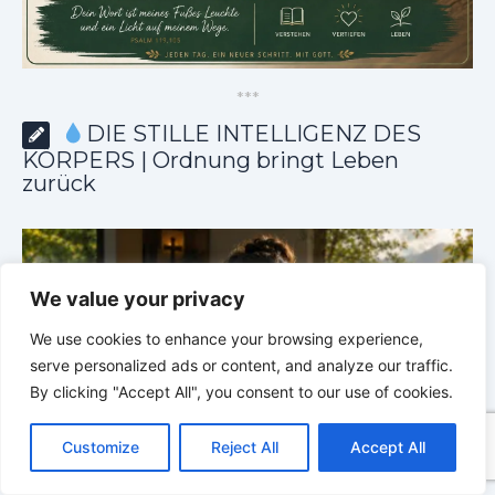
*
*
*
DIE STILLE INTELLIGENZ DES
KÖRPERS | Ordnung bringt Leben
zurück
We value your privacy
We use cookies to enhance your browsing experience,
serve personalized ads or content, and analyze our traffic.
By clicking "Accept All", you consent to our use of cookies.
C
F
P
W
T
R
M
T
T
V
o
a
i
h
u
e
e
e
w
i
Customize
Reject All
Accept All
p
c
n
a
m
d
s
l
i
b
r
T
y
e
t
t
b
d
s
e
t
e
e
L
b
e
s
l
i
e
g
t
r