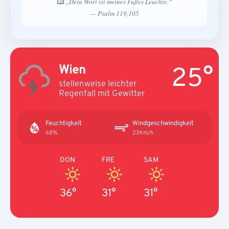
„Dein Wort ist meines Fußes Leuchte.“
— Psalm 119,105
25°
Wien
stellenweise leichter
Regenfall mit Gewitter
Feuchtigkeit
Windgeschwindigkeit
68%
23Km/h
DON
FRE
SAM
36°
31°
31°