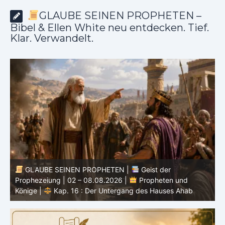
GLAUBE SEINEN PROPHETEN –
Bibel & Ellen White neu entdecken. Tief.
Klar. Verwandelt.
GLAUBE SEINEN PROPHETEN |
Bibelstudium |
0
02.08.2026 |
Hiob |
Kap.37 – Vor der Stimme Gottes
W