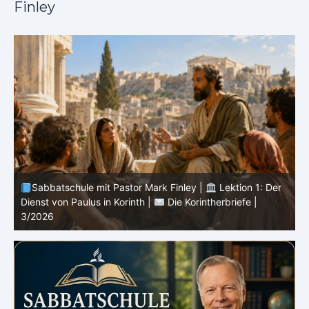
Finley
Sabbatschule mit Pastor Mark Finley |
Lektion 13: Bis
in Ewigkeit |
Im Glauben Wachsen | 2/2026
S