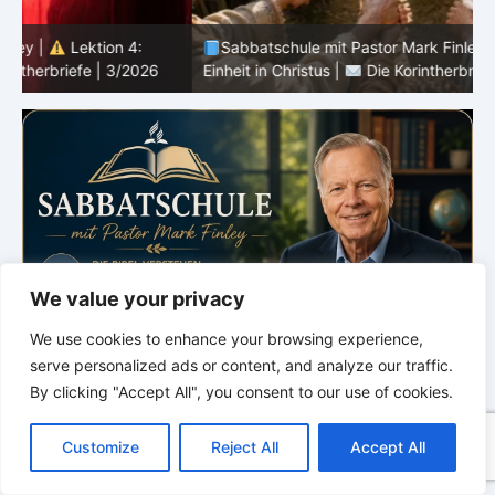
Sabbatschule mit Pastor Mark Finley |
Lektion 3:
Einheit in Christus |
Die Korintherbriefe | 3/2026
B
We value your privacy
We use cookies to enhance your browsing experience,
serve personalized ads or content, and analyze our traffic.
By clicking "Accept All", you consent to our use of cookies.
C
F
P
W
T
R
M
T
T
V
o
a
i
h
u
e
e
e
w
i
Customize
Reject All
Accept All
p
c
n
a
m
d
s
l
i
b
r
T
y
e
t
t
b
d
s
e
t
e
e
L
b
e
s
l
i
e
g
t
r