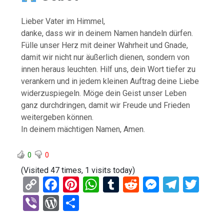
Lieber Vater im Himmel,
danke, dass wir in deinem Namen handeln dürfen.
Fülle unser Herz mit deiner Wahrheit und Gnade,
damit wir nicht nur äußerlich dienen, sondern von
innen heraus leuchten. Hilf uns, dein Wort tiefer zu
verankern und in jedem kleinen Auftrag deine Liebe
widerzuspiegeln. Möge dein Geist unser Leben
ganz durchdringen, damit wir Freude und Frieden
weitergeben können.
In deinem mächtigen Namen, Amen.
0
0
(Visited 47 times, 1 visits today)
C
F
Pi
W
T
R
M
T
T
o
a
nt
h
u
e
es
el
wi
Vi
W
T
py
ce
er
at
m
d
se
e
tt
b
or
eil