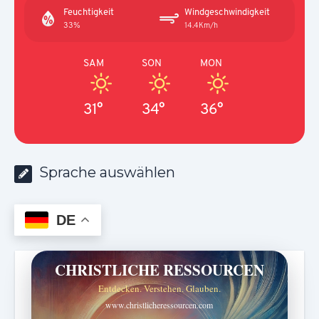
Feuchtigkeit
Windgeschwindigkeit
33%
14.4Km/h
SAM
SON
MON
31°
34°
36°
Sprache auswählen
DE
CHRISTLICHE RESSOURCEN
Entdecken. Verstehen. Glauben.
www.christlicheressourcen.com