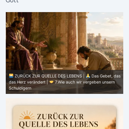
Gott
ZURÜCK ZUR QUELLE DES LEBENS |
Das Gebet, das
as
das Herz verändert |
7.Wie auch wir vergeben unsern
Schuldigern
d