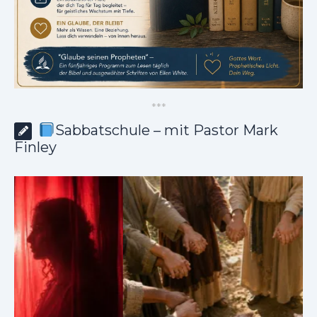
*
*
*
Sabbatschule – mit Pastor Mark
Finley