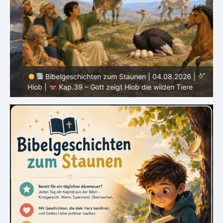
Bibelgeschichten zum Staunen | 04.08.2026 |
Hiob |
Kap.39 – Gott zeigt Hiob die wilden Tiere
H