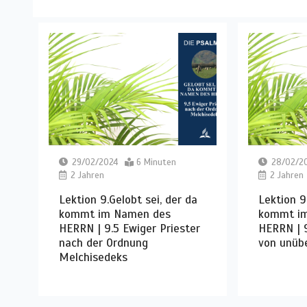
29/02/2024
6 Minuten
28/02/2
2 Jahren
2 Jahren
Lektion 9.Gelobt sei, der da
Lektion 9
kommt im Namen des
kommt i
HERRN | 9.5 Ewiger Priester
HERRN | 9
nach der Ordnung
von unüb
Melchisedeks