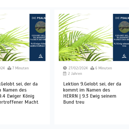
024
7 Minuten
27/02/2024
6 Minuten
2 Jahren
.Gelobt sei, der da
Lektion 9.Gelobt sei, der da
m Namen des
kommt im Namen des
.4 Ewiger König
HERRN | 9.3 Ewig seinem
ertroffener Macht
Bund treu