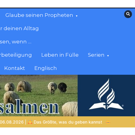
Glaube seinen Propheten
r deinen Alltag
esen, wenn …
beteiligung
Leben in Fülle
Serien
Kontakt
Englisch
was du geben kannst
VON BABYLON ZUM EWIGEN REICH | Kap