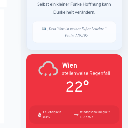
Selbst ein kleiner Funke Hoffnung kann
Dunkelheit verändern.
„Dein Wort ist meines Fußes Leuchte.“
— Psalm 119,105
Wien
stellenweise Regenfall
22°
Feuchtigkeit
Windgeschwindigkeit
84%
17.3Km/h