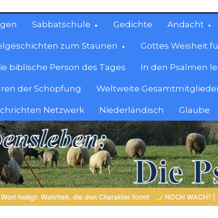
ngen
Sabbatschule
Gedichte
Andacht
elgeschichten zum Staunen
Gottes Weisheit fü
ie biblische Person des Tages
In den Psalmen l
ren der Schöpfung
Weltweite Gesamtmitglieder
achrichten Netzwerk
Niederländisch
Glaube
cen
en.
n Charakter formt
NOCH WACH? | 06.08.2026 |
Das Größte, 