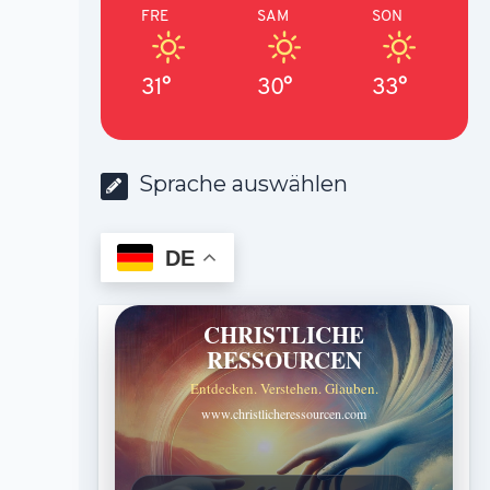
FRE
SAM
SON
31°
30°
33°
Sprache auswählen
DE
CHRISTLICHE
RESSOURCEN
Entdecken. Verstehen. Glauben.
www.christlicheressourcen.com