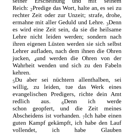
seiner Erscheinung und mit seinem
Reich:
Predige das Wort, halte an, es sei zu
2
rechter Zeit oder zur Unzeit; strafe, drohe,
ermahne mit aller Geduld und Lehre.
Denn
3
es wird eine Zeit sein, da sie die heilsame
Lehre nicht leiden werden; sondern nach
ihren eigenen Lüsten werden sie sich selbst
Lehrer aufladen, nach dem ihnen die Ohren
jucken,
und werden die Ohren von der
4
Wahrheit wenden und sich zu den Fabeln
kehren.
Du aber sei nüchtern allenthalben,
sei
5
willig, zu leiden, tue das Werk eines
evangelischen Predigers, richte dein Amt
redlich aus.
Denn ich werde
6
schon
geopfert, und die Zeit meines
Abscheidens ist vorhanden.
Ich habe einen
7
guten Kampf
gekämpft, ich habe den
Lauf
vollendet, ich habe Glauben