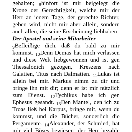
gehalten;
hinfort ist mir beigelegt
die
8
Krone der Gerechtigkeit, welche mir der
Herr an jenem Tage, der gerechte Richter,
geben wird, nicht mir aber allein, sondern
auch allen, die seine Erscheinung liebhaben.
Der Apostel und seine Mitarbeiter
Befleißige dich, daß du bald zu mir
9
kommst.
Denn
Demas hat mich verlassen
10
und diese Welt liebgewonnen und ist gen
Thessalonich gezogen, Kreszens nach
Galatien, Titus nach Dalmatien.
Lukas ist
11
allein bei mir.
Markus nimm zu dir und
bringe ihn mit dir; denn er ist mir nützlich
zum Dienst.
Tychikus habe ich gen
12
Ephesus gesandt.
Den Mantel, den ich zu
13
Troas ließ bei Karpus, bringe mit, wenn du
kommst, und die Bücher, sonderlich die
Pergamente.
Alexander, der Schmied, hat
14
mir viel Böses bewiesen;
der Herr bezahle