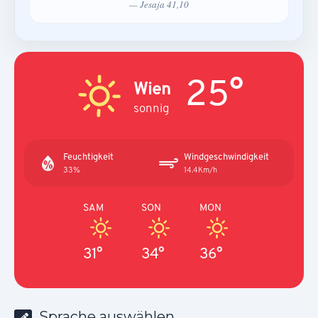
— Jesaja 41,10
25°
Wien
sonnig
Feuchtigkeit
Windgeschwindigkeit
33%
14.4Km/h
SAM
SON
MON
31°
34°
36°
Sprache auswählen