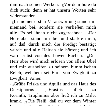
ihm nach seinen Werken.
Vor dem hüte du
15
dich auch; denn er hat unsern Worten sehr
widerstanden.
In meiner ersten Verantwortung stand mir
16
niemand bei, sondern sie
verließen mich
alle. Es sei ihnen nicht zugerechnet.
Der
17
Herr aber
stand mir bei und stärkte mich,
auf daß durch mich die Predigt bestätigt
würde und alle Heiden sie hörten; und ich
ward erlöst von des Löwen Rachen.
Der
18
Herr aber wird mich erlösen von allem Übel
und mir aushelfen zu seinem himmlischen
Reich; welchem sei Ehre von Ewigkeit zu
Ewigkeit! Amen.
Grüße Priska und
Aquila und
das Haus des
19
Onesiphorus.
Erastus blieb zu
20
Korinth;
Trophimus aber ließ ich zu Milet
krank.
Tue Fleiß, daß du vor dem Winter
21