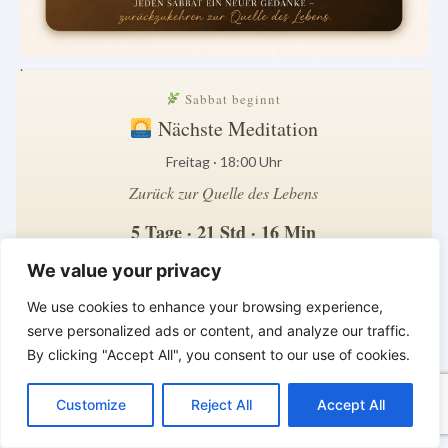
.
Sabbat beginnt
Nächste Meditation
Freitag · 18:00 Uhr
Zurück zur Quelle des Lebens
5 Tage · 21 Std · 16 Min
Zeit zum Innehalten · Zeit für Gott
We value your privacy
*
*
*
We use cookies to enhance your browsing experience,
BALD KOMMT DER KÖNIG | Heute
serve personalized ads or content, and analyze our traffic.
treu leben – morgen dem König
By clicking "Accept All", you consent to our use of cookies.
begegnen
C
F
P
W
T
R
M
T
T
V
o
a
i
h
u
e
e
e
w
i
Customize
Reject All
Accept All
p
c
n
a
m
d
s
l
i
b
r
T
y
e
t
t
b
d
s
e
t
e
e
L
b
e
s
l
i
e
g
t
r