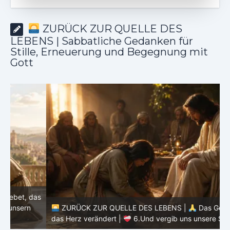
ZURÜCK ZUR QUELLE DES
LEBENS | Sabbatliche Gedanken für
Stille, Erneuerung und Begegnung mit
Gott
as
ZURÜCK ZUR QUELLE DES LEBENS |
Das Gebet, das
d
das Herz verändert |
6.Und vergib uns unsere Schuld
h