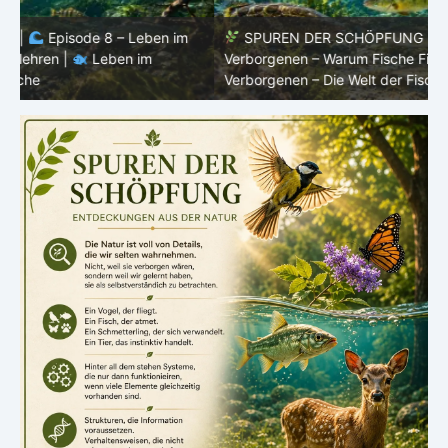
SPUREN DER SCHÖPFUNG |
Episode 7: Leben im
Verborgenen – Warum Fische Fische bleiben |
Leben im
F
Verborgenen – Die Welt der Fische
L