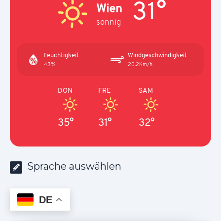
31°
Wien
sonnig
Feuchtigkeit
Windgeschwindigkeit
43%
20.2Km/h
DON
FRE
SAM
35°
31°
32°
Sprache auswählen
DE