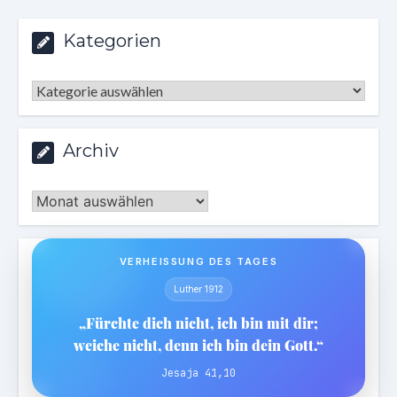
Kategorien
Kategorien
Archiv
Archiv
VERHEISSUNG DES TAGES
Luther 1912
„Fürchte dich nicht, ich bin mit dir;
weiche nicht, denn ich bin dein Gott.“
Jesaja 41,10