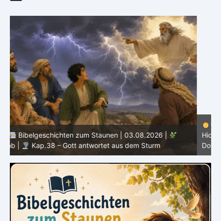
Bibelgeschichten zum Staunen | 02.08.2026 |
Hiob |
Kap.37 – Elihu staunt über Gottes Stimme im
Donner
H