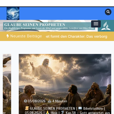
Zum
Inhalt
springen
Materialien, die stärken. Antworten, die
Christliche Ressourcen
leiten.
Neueste Beiträge
formt den Charakter: Das verborgene Leben mit Gott
NOCH WAC
03/08/2026
4 Minuten
GLAUBE SEINEN PROPHETEN |
Bibelstudium |
03.08.2026 |
Hiob |
Kap.38 – Gott antwortet aus