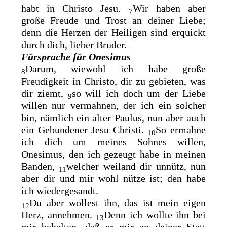
habt in Christo Jesu.
Wir haben aber
7
große
Freude und Trost an deiner Liebe;
denn die Herzen der Heiligen sind erquickt
durch dich, lieber Bruder.
Fürsprache für Onesimus
Darum, wiewohl ich habe große
8
Freudigkeit in Christo, dir zu gebieten, was
dir ziemt,
so will ich doch um der Liebe
9
willen nur vermahnen, der ich ein solcher
bin, nämlich ein alter Paulus, nun aber auch
ein Gebundener Jesu Christi.
So ermahne
10
ich dich um
meines Sohnes willen,
Onesimus, den ich
gezeugt habe in meinen
Banden,
welcher weiland dir unnütz, nun
11
aber dir und mir wohl nütze ist; den habe
ich wiedergesandt.
Du aber wollest ihn, das ist mein eigen
12
Herz, annehmen.
Denn ich wollte ihn bei
13