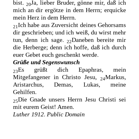
bist.
Ja, lieber Bruder, gönne mir, daß ich
20
mich an dir ergötze in dem Herrn;
erquicke
mein Herz in dem Herrn.
Ich habe aus Zuversicht deines Gehorsams
21
dir geschrieben; und ich weiß, du wirst mehr
tun, denn ich sage.
Daneben bereite mir
22
die Herberge; denn ich hoffe, daß ich durch
euer Gebet
euch geschenkt werde.
Grüße und Segenswunsch
Es grüßt dich
Epaphras, mein
23
Mitgefangener in Christo Jesu,
Markus,
24
Aristarchus, Demas, Lukas, meine
Gehilfen.
Die Gnade unsers Herrn Jesu Christi sei
25
mit eurem Geist! Amen.
Luther 1912
.
Public Domain