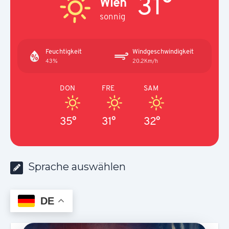
31°
Wien
sonnig
Feuchtigkeit
Windgeschwindigkeit
43%
20.2Km/h
DON
FRE
SAM
35°
31°
32°
Sprache auswählen
DE