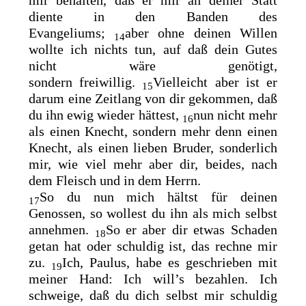
mir behalten,
daß er mir an deiner Statt
diente in den Banden des
Evangeliums;
aber ohne deinen Willen
14
wollte ich nichts tun, auf daß dein Gutes
nicht wäre genötigt,
sondern
freiwillig.
Vielleicht aber ist er
15
darum eine Zeitlang von dir gekommen, daß
du ihn ewig wieder hättest,
nun nicht mehr
16
als einen Knecht, sondern mehr denn einen
Knecht, als einen lieben Bruder, sonderlich
mir, wie viel mehr aber dir, beides, nach
dem Fleisch und in dem Herrn.
So du nun mich hältst für deinen
17
Genossen, so wollest du ihn als mich selbst
annehmen.
So er aber dir etwas Schaden
18
getan hat oder schuldig ist, das rechne mir
zu.
Ich, Paulus, habe es geschrieben mit
19
meiner Hand: Ich will’s bezahlen. Ich
schweige, daß du dich selbst mir schuldig