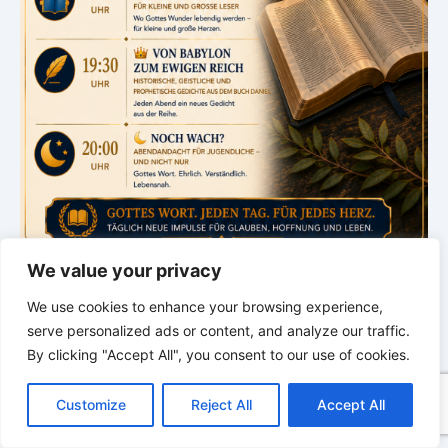
We value your privacy
We use cookies to enhance your browsing experience,
serve personalized ads or content, and analyze our traffic.
By clicking "Accept All", you consent to our use of cookies.
C
F
P
W
T
R
M
T
T
V
o
a
i
h
u
e
e
e
w
i
Customize
Reject All
Accept All
p
c
n
a
m
d
s
l
i
b
r
T
y
e
t
t
b
d
s
e
t
e
e
L
b
e
s
l
i
e
g
t
r