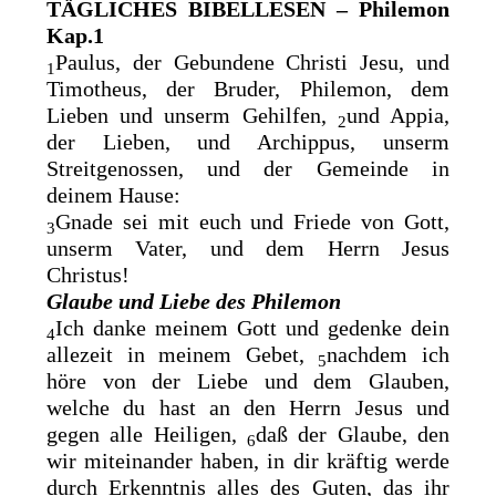
TÄGLICHES BIBELLESEN – Philemon
Kap.1
Paulus, der
Gebundene Christi Jesu, und
1
Timotheus, der Bruder, Philemon, dem
Lieben und unserm Gehilfen,
und Appia,
2
der Lieben, und
Archippus, unserm
Streitgenossen, und der Gemeinde in
deinem Hause:
Gnade sei mit euch und Friede von Gott,
3
unserm Vater, und dem Herrn Jesus
Christus!
Glaube und Liebe des Philemon
Ich danke meinem Gott und gedenke dein
4
allezeit in meinem Gebet,
nachdem ich
5
höre von der Liebe und dem Glauben,
welche du hast an den Herrn Jesus und
gegen alle Heiligen,
daß der Glaube, den
6
wir miteinander haben, in dir kräftig werde
durch Erkenntnis alles des Guten, das ihr