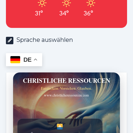
31°
34°
36°
Sprache auswählen
DE
CHRISTLICHE RESSOURCEN
Entdecken. Verstehen. Glauben.
www.christlicheressourcen.com