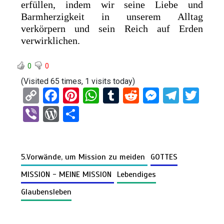
erfüllen, indem wir seine Liebe und
Barmherzigkeit in unserem Alltag
verkörpern und sein Reich auf Erden
verwirklichen.
0
0
(Visited 65 times, 1 visits today)
C
F
Pi
W
T
R
M
T
T
o
a
nt
h
u
e
es
el
wi
Vi
W
T
py
ce
er
at
m
d
se
e
tt
b
or
eil
Li
b
es
s
bl
di
n
gr
er
er
d
e
n
o
t
A
r
t
g
a
5.Vorwände, um Mission zu meiden
GOTTES
Pr
n
k
o
p
er
m
es
MISSION - MEINE MISSION
Lebendiges
k
p
s
Glaubensleben