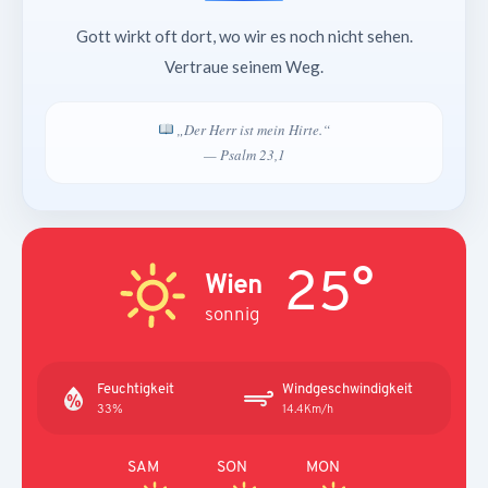
Gott wirkt oft dort, wo wir es noch nicht sehen.
Vertraue seinem Weg.
„Der Herr ist mein Hirte.“
— Psalm 23,1
25°
Wien
sonnig
Feuchtigkeit
Windgeschwindigkeit
33%
14.4Km/h
SAM
SON
MON