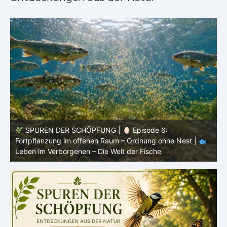
SPUREN DER SCHÖPFUNG |
Episode 5: Schutz ohne
Panzer – Tarnung, Farbe und Form |
Leben im
l
Verborgenen – Die Welt der Fische
L