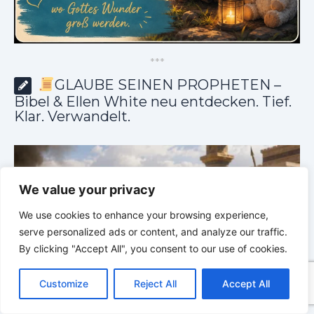
*
*
*
GLAUBE SEINEN PROPHETEN –
Bibel & Ellen White neu entdecken. Tief.
Klar. Verwandelt.
We value your privacy
We use cookies to enhance your browsing experience,
serve personalized ads or content, and analyze our traffic.
By clicking "Accept All", you consent to our use of cookies.
C
F
P
W
T
R
M
T
T
V
o
a
i
h
u
e
e
e
w
i
Customize
Reject All
Accept All
p
c
n
a
m
d
s
l
i
b
r
T
y
e
t
t
b
d
s
e
t
e
e
L
b
e
s
l
i
e
g
t
r