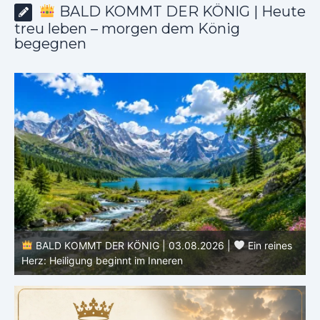
BALD KOMMT DER KÖNIG | Heute
treu leben – morgen dem König
begegnen
s
BALD KOMMT DER KÖNIG | 02.08.2026 |
Christus
ähnlicher werden: Verwandlung von innen heraus
H