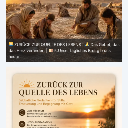
as
ZURÜCK ZUR QUELLE DES LEBENS |
Das Gebet, das
das Herz verändert |
4.Dein Wille geschehe
d