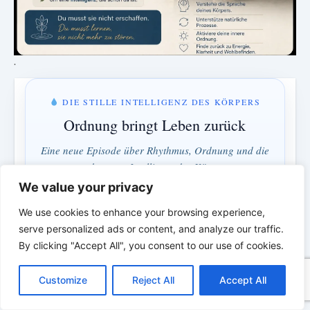
.
DIE STILLE INTELLIGENZ DES KÖRPERS
Ordnung bringt Leben zurück
Eine neue Episode über Rhythmus, Ordnung und die
verborgene Intelligenz des Körpers.
We value your privacy
We use cookies to enhance your browsing experience,
MONTAG & MITTWOCH · 18:00 UHR
serve personalized ads or content, and analyze our traffic.
2 Tage · 18 Std · 41 Min
By clicking "Accept All", you consent to our use of cookies.
C
F
P
W
T
R
M
T
T
V
o
a
i
h
u
e
e
e
w
i
Verstehen statt bekämpfen · Ordnung statt Kontrolle
Customize
Reject All
Accept All
p
c
n
a
m
d
s
l
i
b
r
T
y
e
t
t
b
d
s
e
t
e
e
L
b
e
s
l
i
e
g
t
r
*
*
*