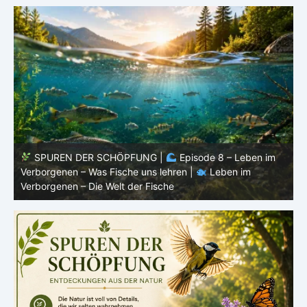
SPUREN DER SCHÖPFUNG |
Episode 7: Leben im
Verborgenen – Warum Fische Fische bleiben |
Leben im
F
Verborgenen – Die Welt der Fische
L