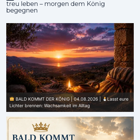
treu leben – morgen dem König
begegnen
e
BALD KOMMT DER KÖNIG | 03.08.2026 |
Ein reines
Herz: Heiligung beginnt im Inneren
ä