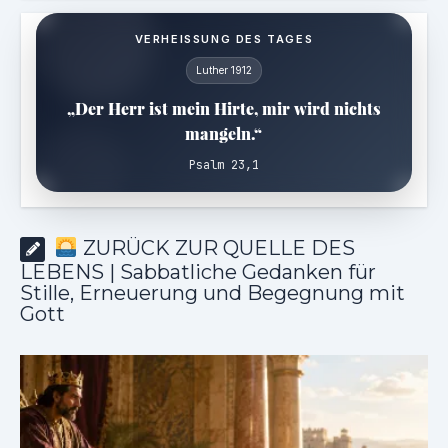
VERHEISSUNG DES TAGES
Luther 1912
„Der Herr ist mein Hirte, mir wird nichts
mangeln.“
Psalm 23,1
ZURÜCK ZUR QUELLE DES
LEBENS | Sabbatliche Gedanken für
Stille, Erneuerung und Begegnung mit
Gott