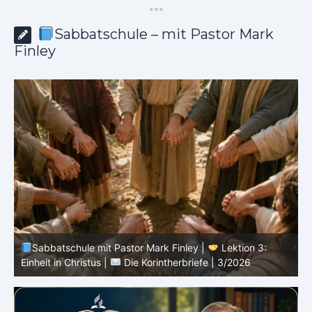
*
*
*
Sabbatschule – mit Pastor Mark
Finley
Sabbatschule mit Pastor Mark Finley |
Lektion 2: Die
D
Botschaft vom Kreuz |
Die Korintherbriefe | 3/2026
3