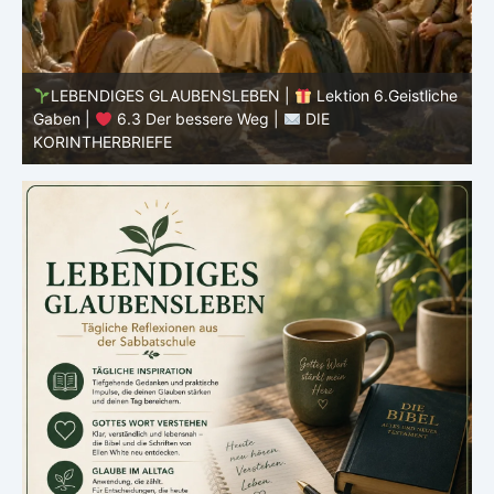
he
LEBENDIGES GLAUBENSLEBEN |
Lektion 6.Geistliche
Gaben |
6.2 Einheit durch Vielfalt |
DIE
G
KORINTHERBRIEFE
K