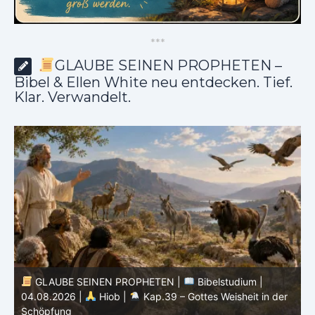
*
*
*
GLAUBE SEINEN PROPHETEN –
Bibel & Ellen White neu entdecken. Tief.
Klar. Verwandelt.
GLAUBE SEINEN PROPHETEN |
Bibelstudium |
r
03.08.2026 |
Hiob |
Kap.38 – Gott antwortet aus
P
dem Sturm
K