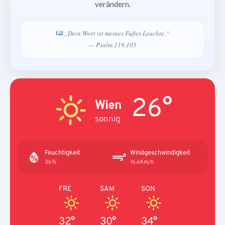
verändern.
„Dein Wort ist meines Fußes Leuchte.“
— Psalm 119,105
26°
Wien
sonnig
Feuchtigkeit
Windgeschwindigkeit
36%
16.6Km/h
FRE
SAM
SON
32°
30°
34°