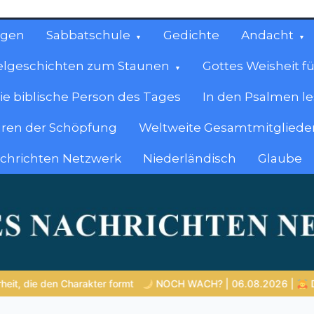
ngen
Sabbatschule
Gedichte
Andacht
elgeschichten zum Staunen
Gottes Weisheit fü
ie biblische Person des Tages
In den Psalmen l
ren der Schöpfung
Weltweite Gesamtmitglieder
achrichten Netzwerk
Niederländisch
Glaube
cen
en.
CH WACH? | 06.08.2026 |
Das Größte, was du geben kannst