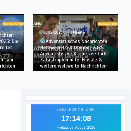
29/11/2025
1 Minute
Adventistisches Nachrichten
richten
Netzwerk, 28.November 2025:
2025:
Frau entdeckt die
rstärkt
Adventgemeinde nach einer
tz &
Beratung mit ChatGPT & weitere
ichten
weltweite Nachrichten
LOKALE ZEIT IN WIEN
17:14:09
Freitag, 07. August 2026