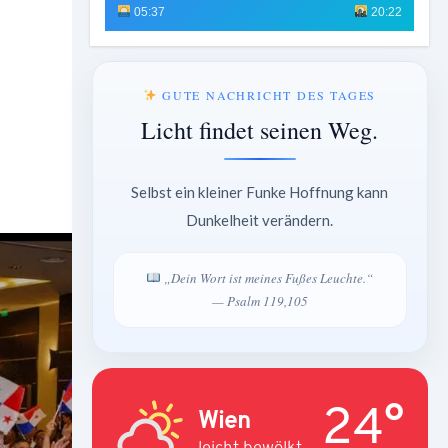
05:37
20:22
GUTE NACHRICHT DES TAGES
Licht findet seinen Weg.
Selbst ein kleiner Funke Hoffnung kann
Dunkelheit verändern.
„Dein Wort ist meines Fußes Leuchte.“
— Psalm 119,105
24°
Wien
leicht bewölkt