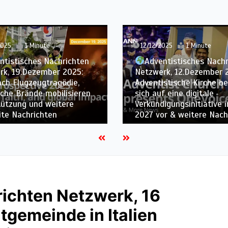
025
1 Minute
05/12/2025
1 Minute
ntistisches Nachrichten
rk, 12.Dezember 2025: Die
Adventistisches Nach
stische Kirche bereitet
Netzwerk, 05.Dezember 
f eine digitale
Adventistische Kirche ve
igungsinitiative im Jahr
Katastrophenhilfe-Einsa
r & weitere Nachrichten
weitere weltweite Nachr
ichten Netzwerk, 16
tgemeinde in Italien