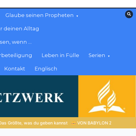
Glaube seinen Propheten
r deinen Alltag
esen, wenn …
beteiligung
Leben in Fülle
Serien
Kontakt
Englisch
VON BABYLON ZUM EWIGEN REICH | Kap.1 –
Miniserie 4:
D