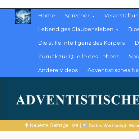
Zum
Inhalt
Home
Sprecher
Veranstaltu
springen
Lebendiges Glaubensleben
Bib
Die stille Intelligenz des Körpers
D
Zurück zur Quelle des Lebens
Spu
Andere Videos
Adventistisches N
Christliche Ressour
Materialien, die stärken. Antworten, die leit
Neueste Beiträge
26 |
Gottes Wort heiligt: Wahrheit, die den Charakter formt
NO