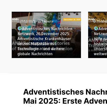
20/12/2025
1 Minute
12/12/2
Adventistisches Nachrichten
Adve
Netzwerk, 19.Dezember 2025:
Netzwe
Hilfe nach Flugzeugtragödie,
Adventi
historische Brände mobilisieren
sich au
Unterstützung und weitere
Verkünd
weltweite Nachrichten
2027 vo
Adventistisches Nachr
Mai 2025: Erste Adven