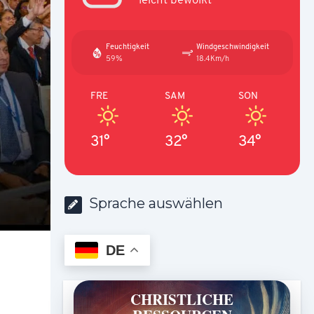
Feuchtigkeit
Windgeschwindigkeit
59%
18.4Km/h
FRE
SAM
SON
31°
32°
34°
Sprache auswählen
DE
CHRISTLICHE